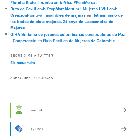
Floretta Braier i rumba amb Micu #FemMercat
Ruta de l’exili amb StopMareMortum i Mujeres i VIH amb
CreaciónPositiva | asamblea de majaras
en
Retrasmissió de
les bodes de plata majares. 25 anys de L’assemblea de
Majaras
GIRA Sintonía de jóvenes colombianas constructoras de Paz
| Cooperaccio
en
Ruta Pacífica de Mujeres de Colombia
SEGUEIX-ME A TWITTER
Els meus tuits
SUBSCRIBE TO PODCAST
Android
by Email