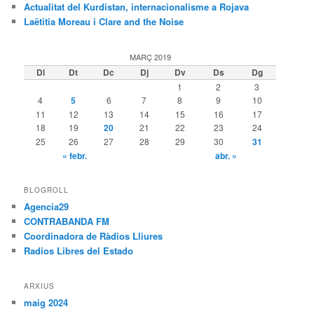
Actualitat del Kurdistan, internacionalisme a Rojava
Laëtitia Moreau i Clare and the Noise
MARÇ 2019
Dl
Dt
Dc
Dj
Dv
Ds
Dg
1
2
3
4
5
6
7
8
9
10
11
12
13
14
15
16
17
18
19
20
21
22
23
24
25
26
27
28
29
30
31
« febr.
abr. »
BLOGROLL
Agencia29
CONTRABANDA FM
Coordinadora de Ràdios Lliures
Radios Libres del Estado
ARXIUS
maig 2024