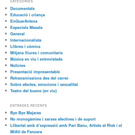
CATEGORIES
a
Documentals
Educació i criança
EnQuarAntena
Especials Masala
General
Internacionalista
Llibres i còmics
Mitjans lliures i comunitaris
Música en viu i entrevistada
Noticies
Presentació impresentable
Retransmissions des del carrer
Sobre afectes, emocions i sexualitat
Teatro del bueno (en viu)
ENTRADES RECENTS
Bye Bye Majaras
No monogàmies i xarxes afectives i de suport
Llibertat amb d’expressió amb Pari Banu, Artists at Risk i el
MIAU de Fanzara