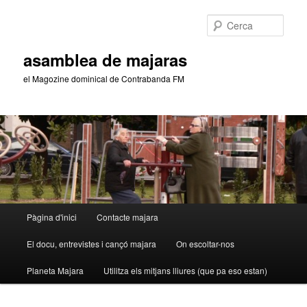
Aneu
Aneu
al
al
Cerca
contingut
contingut
principal
secundari
asamblea de majaras
el Magozine dominical de Contrabanda FM
Menú
Pàgina d'inici
Contacte majara
principal
El docu, entrevistes i cançó majara
On escoltar-nos
Planeta Majara
Utilitza els mitjans lliures (que pa eso estan)