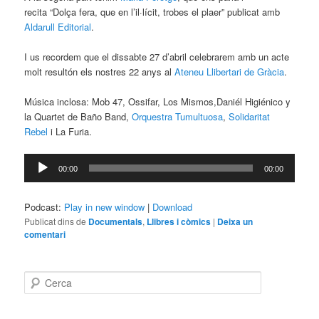
recita “Dolça fera, que en l’il·lícit, trobes el plaer” publicat amb
Aldarull Editorial
.
I us recordem que el dissabte 27 d’abril celebrarem amb un acte
molt resultón els nostres 22 anys al
Ateneu Llibertari de Gràcia
.
Música inclosa: Mob 47, Ossifar, Los Mismos,Daniél Higiénico y
la Quartet de Baño Band,
Orquestra Tumultuosa
,
Solidaritat
Rebel
i La Furia.
Reproductor
00:00
00:00
d'àudio
Podcast:
Play in new window
|
Download
Publicat dins de
Documentals
,
Llibres i còmics
|
Deixa un
comentari
C
e
r
c