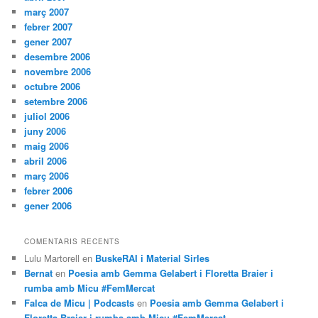
març 2007
febrer 2007
gener 2007
desembre 2006
novembre 2006
octubre 2006
setembre 2006
juliol 2006
juny 2006
maig 2006
abril 2006
març 2006
febrer 2006
gener 2006
COMENTARIS RECENTS
Lulu Martorell
en
BuskeRAI i Material Sirles
Bernat
en
Poesia amb Gemma Gelabert i Floretta Braier i
rumba amb Micu #FemMercat
Falca de Micu | Podcasts
en
Poesia amb Gemma Gelabert i
Floretta Braier i rumba amb Micu #FemMercat