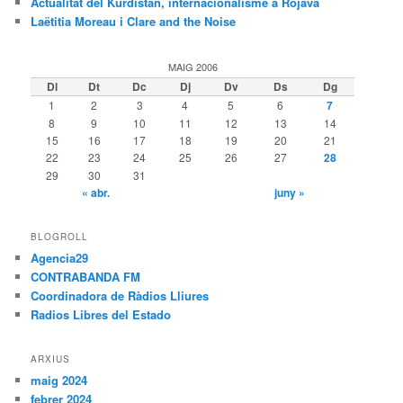
Actualitat del Kurdistan, internacionalisme a Rojava
Laëtitia Moreau i Clare and the Noise
MAIG 2006
Dl
Dt
Dc
Dj
Dv
Ds
Dg
1
2
3
4
5
6
7
8
9
10
11
12
13
14
15
16
17
18
19
20
21
22
23
24
25
26
27
28
29
30
31
« abr.
juny »
BLOGROLL
Agencia29
CONTRABANDA FM
Coordinadora de Ràdios Lliures
Radios Libres del Estado
ARXIUS
maig 2024
febrer 2024