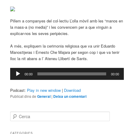
Pillem a companyes del col·lectiu L’olla mòvil amb les “manos en
la mass-a (no media)” i les convencem per a que vinguin a
explicar-nos les seves peripècies.
A més, expliquem la cerimonia religiosa que va unir Eduardo
Manostijeras i Ernesto Che Majara per segon cop i que va tenir
lloc la nit abans a l’ Ateneu Llibertí de Sants.
Reproductor
00:00
00:00
d'àudio
Podcast:
Play in new window
|
Download
Publicat dins de
General
|
Deixa un comentari
C
e
r
c
CATEGORIES