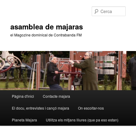
Aneu
Aneu
al
al
Cerca
contingut
contingut
principal
secundari
asamblea de majaras
el Magozine dominical de Contrabanda FM
Menú
Pàgina d'inici
Contacte majara
principal
El docu, entrevistes i cançó majara
On escoltar-nos
Planeta Majara
Utilitza els mitjans lliures (que pa eso estan)