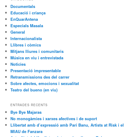
a
Documentals
Educació i criança
EnQuarAntena
Especials Masala
General
Internacionalista
Llibres i còmics
Mitjans lliures i comunitaris
Música en viu i entrevistada
Noticies
Presentació impresentable
Retransmissions des del carrer
Sobre afectes, emocions i sexualitat
Teatro del bueno (en viu)
ENTRADES RECENTS
Bye Bye Majaras
No monogàmies i xarxes afectives i de suport
Llibertat amb d’expressió amb Pari Banu, Artists at Risk i el
MIAU de Fanzara