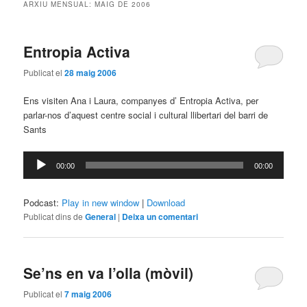
ARXIU MENSUAL:
MAIG DE 2006
Entropia Activa
Publicat el
28 maig 2006
Ens visiten Ana i Laura, companyes d’ Entropia Activa, per
parlar-nos d’aquest centre social i cultural llibertari del barri de
Sants
Reproductor
00:00
00:00
d'àudio
Podcast:
Play in new window
|
Download
Publicat dins de
General
|
Deixa un comentari
Se’ns en va l’olla (mòvil)
Publicat el
7 maig 2006