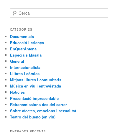
C
e
r
c
CATEGORIES
a
Documentals
Educació i criança
EnQuarAntena
Especials Masala
General
Internacionalista
Llibres i còmics
Mitjans lliures i comunitaris
Música en viu i entrevistada
Noticies
Presentació impresentable
Retransmissions des del carrer
Sobre afectes, emocions i sexualitat
Teatro del bueno (en viu)
ENTRADES RECENTS