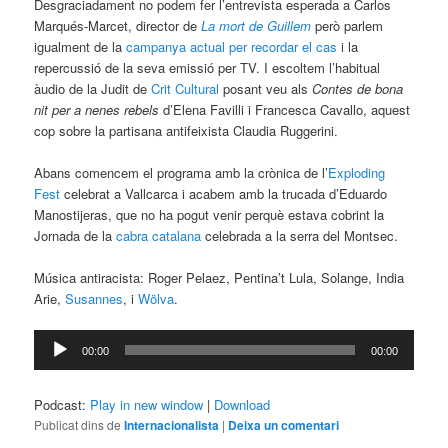
Desgraciadament no podem fer l’entrevista esperada a Carlos
Marqués-Marcet, director de
La mort de Guillem
però parlem
igualment de la
campanya actual per recordar el cas
i la
repercussió de la seva emissió per TV. I escoltem l’habitual
àudio de la Judit de
Crit Cultural
posant veu als
Contes de bona
nit per a nenes rebels
d’Elena Favilli i Francesca Cavallo, aquest
cop sobre la partisana antifeixista Claudia Ruggerini.
Abans comencem el programa amb la crònica de l’
Exploding
Fest
celebrat a Vallcarca i acabem amb la trucada d’Eduardo
Manostijeras, que no ha pogut venir perquè estava cobrint la
Jornada de la
cabra catalana
celebrada a la serra del Montsec.
Música antiracista: Roger Pelaez, Pentina’t Lula, Solange, India
Arie,
Susannes
, i
Wölva
.
Reproductor
00:00
00:00
d'àudio
Podcast:
Play in new window
|
Download
Publicat dins de
Internacionalista
|
Deixa un comentari