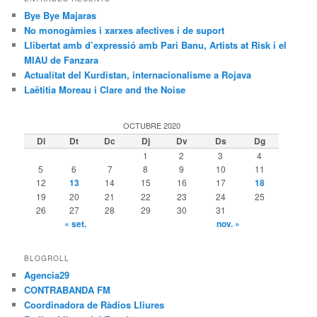
Bye Bye Majaras
No monogàmies i xarxes afectives i de suport
Llibertat amb d’expressió amb Pari Banu, Artists at Risk i el
MIAU de Fanzara
Actualitat del Kurdistan, internacionalisme a Rojava
Laëtitia Moreau i Clare and the Noise
OCTUBRE 2020
Dl
Dt
Dc
Dj
Dv
Ds
Dg
1
2
3
4
5
6
7
8
9
10
11
12
13
14
15
16
17
18
19
20
21
22
23
24
25
26
27
28
29
30
31
« set.
nov. »
BLOGROLL
Agencia29
CONTRABANDA FM
Coordinadora de Ràdios Lliures