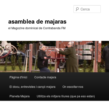
Aneu
Aneu
al
al
Cerca
contingut
contingut
principal
secundari
asamblea de majaras
el Magozine dominical de Contrabanda FM
Menú
Pàgina d'inici
Contacte majara
principal
El docu, entrevistes i cançó majara
On escoltar-nos
Planeta Majara
Utilitza els mitjans lliures (que pa eso estan)