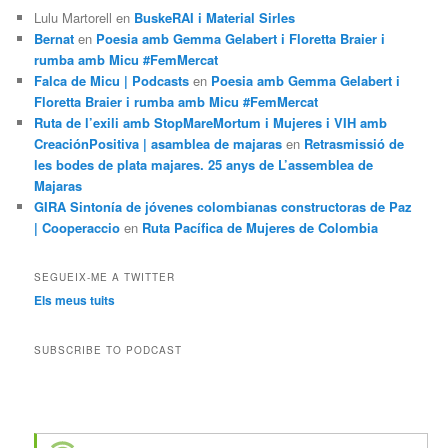
Lulu Martorell
en
BuskeRAI i Material Sirles
Bernat
en
Poesia amb Gemma Gelabert i Floretta Braier i
rumba amb Micu #FemMercat
Falca de Micu | Podcasts
en
Poesia amb Gemma Gelabert i
Floretta Braier i rumba amb Micu #FemMercat
Ruta de l’exili amb StopMareMortum i Mujeres i VIH amb
CreaciónPositiva | asamblea de majaras
en
Retrasmissió de
les bodes de plata majares. 25 anys de L’assemblea de
Majaras
GIRA Sintonía de jóvenes colombianas constructoras de Paz
| Cooperaccio
en
Ruta Pacífica de Mujeres de Colombia
SEGUEIX-ME A TWITTER
Els meus tuits
SUBSCRIBE TO PODCAST