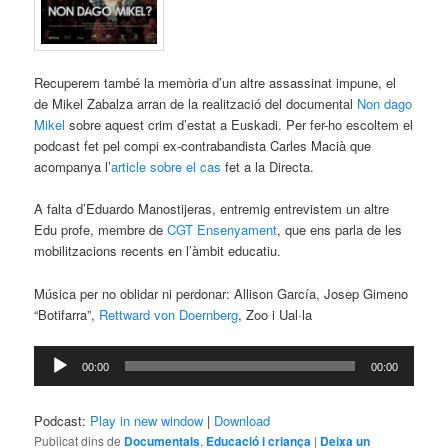
Recuperem també la memòria d’un altre assassinat impune, el
de Mikel Zabalza arran de la realització del documental
Non dago
Mikel
sobre aquest crim d’estat a Euskadi. Per fer-ho escoltem el
podcast fet pel compi ex-contrabandista Carles Macià que
acompanya l’
article sobre el cas
fet a la Directa.
A falta d’Eduardo Manostijeras, entremig entrevistem un altre
Edu profe, membre de
CGT Ensenyament
, que ens parla de les
mobilitzacions recents en l’àmbit educatiu.
Música per no oblidar ni perdonar: Allison García, Josep Gimeno
“Botifarra”,
Rettward von Doernberg
, Zoo i Ual·la
Reproductor
00:00
00:00
d'àudio
Podcast:
Play in new window
|
Download
Publicat dins de
Documentals
,
Educació i criança
|
Deixa un