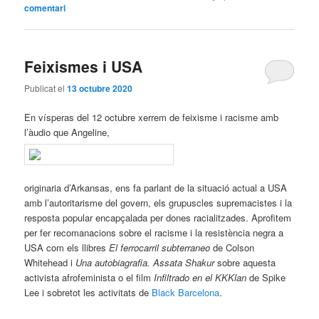
comentari
Feixismes i USA
Publicat el
13 octubre 2020
En vísperas del 12 octubre xerrem de feixisme i racisme amb
l’àudio que Angeline,
originaria d’Arkansas, ens fa parlant de la situació actual a USA
amb l’autoritarisme del govern, els grupuscles supremacistes i la
resposta popular encapçalada per dones racialitzades. Aprofitem
per fer recomanacions sobre el racisme i la resistència negra a
USA com els llibres
El ferrocarril subterraneo
de
Colson
Whitehead
i
Una autobiagrafia. Assata Shakur
sobre aquesta
activista afrofeminista o el film
Infiltrado en el KKKlan
de Spike
Lee i sobretot les activitats de
Black Barcelona
.