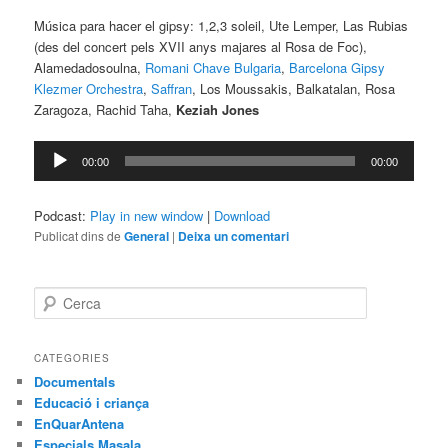
Música para hacer el gipsy: 1,2,3 soleil, Ute Lemper, Las Rubias
(des del concert pels XVII anys majares al Rosa de Foc),
Alamedadosoulna,
Romani Chave Bulgaria
,
Barcelona Gipsy
Klezmer Orchestra
,
Saffran
, Los Moussakis, Balkatalan, Rosa
Zaragoza, Rachid Taha,
Keziah Jones
Reproductor
00:00
00:00
d'àudio
Podcast:
Play in new window
|
Download
Publicat dins de
General
|
Deixa un comentari
C
e
r
c
CATEGORIES
a
Documentals
Educació i criança
EnQuarAntena
Especials Masala