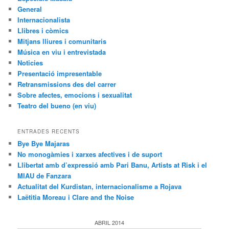
General
Internacionalista
Llibres i còmics
Mitjans lliures i comunitaris
Música en viu i entrevistada
Noticies
Presentació impresentable
Retransmissions des del carrer
Sobre afectes, emocions i sexualitat
Teatro del bueno (en viu)
ENTRADES RECENTS
Bye Bye Majaras
No monogàmies i xarxes afectives i de suport
Llibertat amb d’expressió amb Pari Banu, Artists at Risk i el
MIAU de Fanzara
Actualitat del Kurdistan, internacionalisme a Rojava
Laëtitia Moreau i Clare and the Noise
ABRIL 2014