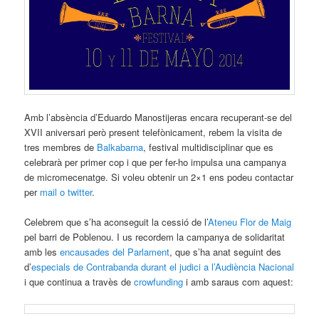
Amb l’absència d’Eduardo Manostijeras encara recuperant-se del
XVII aniversari però present telefònicament, rebem la visita de
tres membres de
Balkabarna
, festival multidisciplinar que es
celebrarà per primer cop i que per fer-ho impulsa una campanya
de micromecenatge. Si voleu obtenir un 2×1 ens podeu contactar
per
mail o twitter
.
Celebrem que s’ha aconseguit la cessió de l’
Ateneu Flor de Maig
pel barri de Poblenou. I us recordem la campanya de solidaritat
amb les
encausades del Parlament
, que s’ha anat seguint des
d’
especials de Contrabanda durant el judici a l’Audiència Nacional
i que continua a travès de
crowfunding
i amb saraus com aquest: