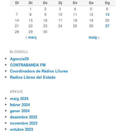
Dl
Dt
Dc
Dj
Dv
Ds
Dg
1
2
3
4
5
6
7
8
9
10
11
12
13
14
15
16
17
18
19
20
21
22
23
24
25
26
27
28
29
30
« març
maig »
BLOGROLL
Agencia29
CONTRABANDA FM
Coordinadora de Ràdios Lliures
Radios Libres del Estado
ARXIUS
maig 2024
febrer 2024
gener 2024
desembre 2023
novembre 2023
octubre 2023