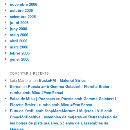
novembre 2006
octubre 2006
setembre 2006
juliol 2006
juny 2006
maig 2006
abril 2006
març 2006
febrer 2006
gener 2006
COMENTARIS RECENTS
Lulu Martorell
en
BuskeRAI i Material Sirles
Bernat
en
Poesia amb Gemma Gelabert i Floretta Braier i
rumba amb Micu #FemMercat
Falca de Micu | Podcasts
en
Poesia amb Gemma Gelabert i
Floretta Braier i rumba amb Micu #FemMercat
Ruta de l’exili amb StopMareMortum i Mujeres i VIH amb
CreaciónPositiva | asamblea de majaras
en
Retrasmissió de
les bodes de plata majares. 25 anys de L’assemblea de
Majaras