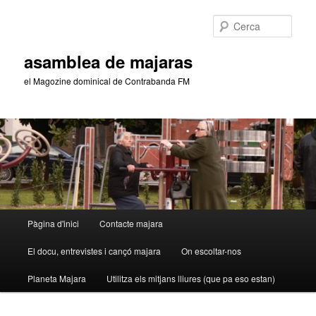
Aneu
Aneu
al
al
Cerca
contingut
contingut
principal
secundari
asamblea de majaras
el Magozine dominical de Contrabanda FM
Menú
Pàgina d'inici
Contacte majara
principal
El docu, entrevistes i cançó majara
On escoltar-nos
Planeta Majara
Utilitza els mitjans lliures (que pa eso estan)