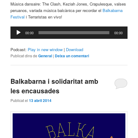
Música dansaire: The Clash, Keziah Jones, Crapulesque, valses
peruanos, variada música balcànica per recordar el
Balkabarna
Festival
i Terraristas en vivo!
Reproductor
00:00
00:00
d'àudio
Podcast:
Play in new window
|
Download
Publicat dins de
General
|
Deixa un comentari
Balkabarna i solidaritat amb
les encausades
Publicat el
13 abril 2014