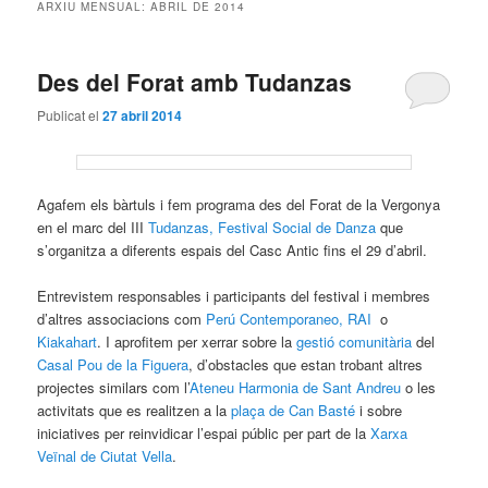
ARXIU MENSUAL:
ABRIL DE 2014
Des del Forat amb Tudanzas
Publicat el
27 abril 2014
Agafem els bàrtuls i fem programa des del Forat de la Vergonya
en el marc del III
Tudanzas, Festival Social de Danza
que
s’organitza a diferents espais del Casc Antic fins el 29 d’abril.
Entrevistem responsables i participants del festival i membres
d’altres associacions com
Perú Contemporaneo,
RAI
o
Kiakahart
. I aprofitem per xerrar sobre la
gestió comunitària
del
Casal Pou de la Figuera
, d’obstacles que estan trobant altres
projectes similars com l’
Ateneu Harmonia de Sant Andreu
o les
activitats que es realitzen a la
plaça de Can Basté
i sobre
iniciatives per reinvidicar l’espai públic per part de la
Xarxa
Veïnal de Ciutat Vella
.