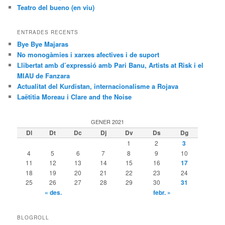
Teatro del bueno (en viu)
ENTRADES RECENTS
Bye Bye Majaras
No monogàmies i xarxes afectives i de suport
Llibertat amb d’expressió amb Pari Banu, Artists at Risk i el
MIAU de Fanzara
Actualitat del Kurdistan, internacionalisme a Rojava
Laëtitia Moreau i Clare and the Noise
GENER 2021
Dl
Dt
Dc
Dj
Dv
Ds
Dg
1
2
3
4
5
6
7
8
9
10
11
12
13
14
15
16
17
18
19
20
21
22
23
24
25
26
27
28
29
30
31
« des.
febr. »
BLOGROLL