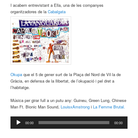
I acabem entrevistant a Ella, una de les companyes
organitzadores de la
Cabalgata
Okupa
que el 5 de gener surt de la Plaça del Nord de Vil·la de
Gràcia, en defensa de la llibertat, de l’okupació i pel dret a
l’habitatge.
Música per girar full a un putu any: Guineu, Green Lung, Chinese
Man Ft. Bionic Man Sound,
LouisxAmstrong
i
La Femme Brutal.
Reproductor
00:00
00:00
d'àudio