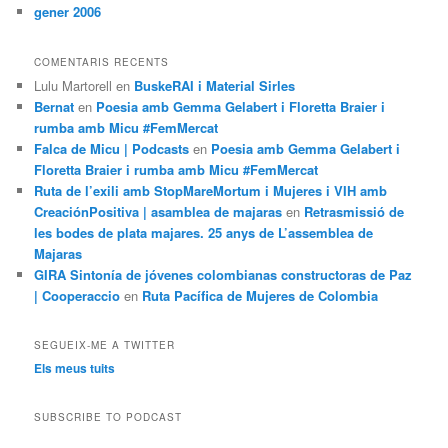
gener 2006
COMENTARIS RECENTS
Lulu Martorell
en
BuskeRAI i Material Sirles
Bernat
en
Poesia amb Gemma Gelabert i Floretta Braier i
rumba amb Micu #FemMercat
Falca de Micu | Podcasts
en
Poesia amb Gemma Gelabert i
Floretta Braier i rumba amb Micu #FemMercat
Ruta de l’exili amb StopMareMortum i Mujeres i VIH amb
CreaciónPositiva | asamblea de majaras
en
Retrasmissió de
les bodes de plata majares. 25 anys de L’assemblea de
Majaras
GIRA Sintonía de jóvenes colombianas constructoras de Paz
| Cooperaccio
en
Ruta Pacífica de Mujeres de Colombia
SEGUEIX-ME A TWITTER
Els meus tuits
SUBSCRIBE TO PODCAST