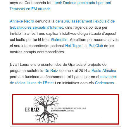
anys de Contrabanda tot i
tenir l’antena precintada i per tant
l’emissió en FM aturada
.
Anneke Necro
denuncia la
censura, assetjament i expulsió de
treballadores sexuals d’Internet
, dins l’agenda política per
invisibilitzar-les i ens explica iniciatives d’organització d’aquest
col·lectiu per fer-hi front
#letmeflirt
. Aprofitem per recomanar-vos
el seu interessantíssim podcast
Hot Topic
i el
PutiClub
de les
nostres compis contrabandistes.
Eva i Laura ens presenten des de Granada el projecte de
programa radiofònic
De Raíz
que neix el 2014 a
Radio Almaina
però ara funciona autònomament tot i participar en el
moviment
de ràdios lliures de l’Estat
i en iniciatives com els
Cadenazos
.