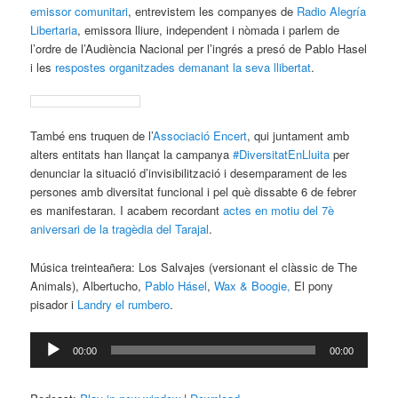
emissor comunitari
, entrevistem les companyes de
Radio Alegría
Libertaria
, emissora lliure, independent i nòmada i parlem de
l’ordre de l’Audiència Nacional per l’ingrés a presó de Pablo Hasel
i les
respostes organitzades demanant la seva llibertat
.
També ens truquen de l’
Associació Encert
, qui juntament amb
alters entitats han llançat la campanya
#DiversitatEnLluita
per
denunciar la situació d’invisibilització i desemparament de les
persones amb diversitat funcional i pel què dissabte 6 de febrer
es manifestaran. I acabem recordant
actes en motiu del 7è
aniversari de la tragèdia del Tarajal
.
Música treinteañera: Los Salvajes (versionant el clàssic de The
Animals), Albertucho,
Pablo Hásel
,
Wax & Boogie,
El pony
pisador i
Landry el rumbero
.
Reproductor
00:00
00:00
d'àudio