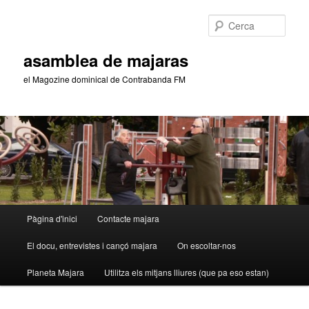
Aneu
Aneu
al
al
Cerca
contingut
contingut
principal
secundari
asamblea de majaras
el Magozine dominical de Contrabanda FM
Menú
Pàgina d'inici
Contacte majara
principal
El docu, entrevistes i cançó majara
On escoltar-nos
Planeta Majara
Utilitza els mitjans lliures (que pa eso estan)