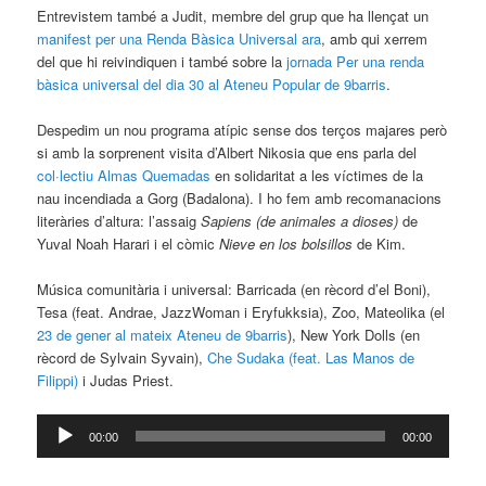
Entrevistem també a Judit, membre del grup que ha llençat un
manifest per una Renda Bàsica Universal ara
, amb qui xerrem
del que hi reivindiquen i també sobre la
jornada Per una renda
bàsica universal del dia 30 al Ateneu Popular de 9barris
.
Despedim un nou programa atípic sense dos terços majares però
si amb la sorprenent visita d’Albert Nikosia que ens parla del
col·lectiu Almas Quemadas
en solidaritat a les víctimes de la
nau incendiada a Gorg (Badalona). I ho fem amb recomanacions
literàries d’altura: l’assaig
Sapiens
(de animales a dioses)
de
Yuval Noah Harari i el còmic
Nieve en los bolsillos
de Kim.
Música comunitària i universal: Barricada (en rècord d’el Boni),
Tesa (feat. Andrae, JazzWoman i Eryfukksia), Zoo, Mateolika (el
23 de gener al mateix Ateneu de 9barris
), New York Dolls (en
rècord de Sylvain Syvain),
Che Sudaka
(feat. Las Manos de
Filippi
)
i Judas Priest.
Reproductor
00:00
00:00
d'àudio