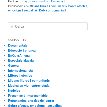
Podcast:
Play in new window
|
Download
Publicat dins de
Mitjans lliures i comunitaris
,
Sobre afectes,
emocions i sexualitat
|
Deixa un comentari
C
e
r
c
CATEGORIES
a
Documentals
Educació i criança
EnQuarAntena
Especials Masala
General
Internacionalista
Llibres i còmics
Mitjans lliures i comunitaris
Música en viu i entrevistada
Noticies
Presentació impresentable
Retransmissions des del carrer
Sobre afectes, emocions i sexualitat