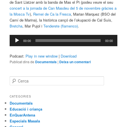
de Sant Llatzer amb la banda de Mas el Pi (podeu veure el seu
concert a la jornada de Can Masdeu del 5 de novembre gràcies a
la Mosca Tv
),
Remei de Ca la Fresca
, Marian Marquez (BSO del
Camí de Marina), la històrica cançó de l’okupació de Cal Suís,
Bretcha
, Mar Pujol i
Tenderete (flamenco)
.
Reproductor
00:00
00:00
d'àudio
Podcast:
Play in new window
|
Download
Publicat dins de
Documentals
|
Deixa un comentari
C
e
r
c
CATEGORIES
a
Documentals
Educació i criança
EnQuarAntena
Especials Masala
General