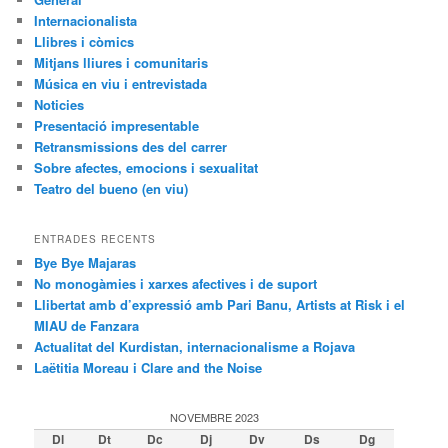
Internacionalista
Llibres i còmics
Mitjans lliures i comunitaris
Música en viu i entrevistada
Noticies
Presentació impresentable
Retransmissions des del carrer
Sobre afectes, emocions i sexualitat
Teatro del bueno (en viu)
ENTRADES RECENTS
Bye Bye Majaras
No monogàmies i xarxes afectives i de suport
Llibertat amb d’expressió amb Pari Banu, Artists at Risk i el
MIAU de Fanzara
Actualitat del Kurdistan, internacionalisme a Rojava
Laëtitia Moreau i Clare and the Noise
NOVEMBRE 2023
Dl
Dt
Dc
Dj
Dv
Ds
Dg