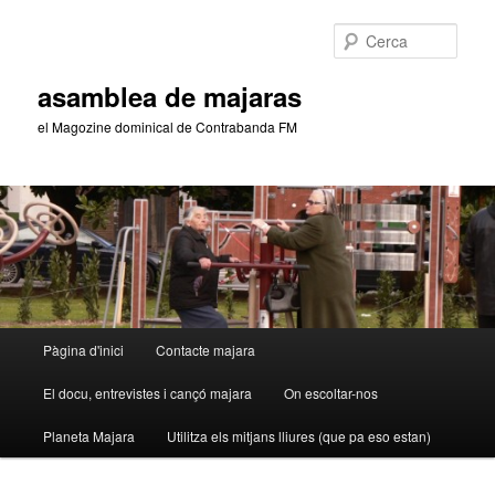
Aneu
Aneu
al
al
Cerca
contingut
contingut
principal
secundari
asamblea de majaras
el Magozine dominical de Contrabanda FM
Menú
Pàgina d'inici
Contacte majara
principal
El docu, entrevistes i cançó majara
On escoltar-nos
Planeta Majara
Utilitza els mitjans lliures (que pa eso estan)