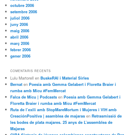
octubre 2006
setembre 2006
juliol 2006
juny 2006
maig 2006
abril 2006
març 2006
febrer 2006
gener 2006
COMENTARIS RECENTS
Lulu Martorell
en
BuskeRAI i Material Sirles
Bernat
en
Poesia amb Gemma Gelabert i Floretta Braier i
rumba amb Micu #FemMercat
Falca de Micu | Podcasts
en
Poesia amb Gemma Gelabert i
Floretta Braier i rumba amb Micu #FemMercat
Ruta de l’exili amb StopMareMortum i Mujeres i VIH amb
CreaciónPositiva | asamblea de majaras
en
Retrasmissió de
les bodes de plata majares. 25 anys de L’assemblea de
Majaras
GIRA Sintonía de jóvenes colombianas constructoras de Paz