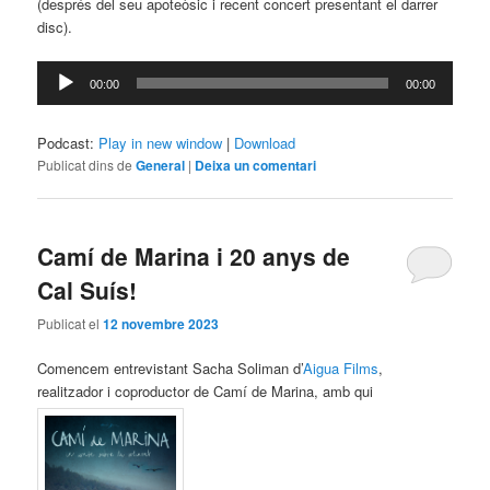
(després del seu apoteòsic i recent concert presentant el darrer
disc).
Reproductor
00:00
00:00
d'àudio
Podcast:
Play in new window
|
Download
Publicat dins de
General
|
Deixa un comentari
Camí de Marina i 20 anys de
Cal Suís!
Publicat el
12 novembre 2023
Comencem entrevistant Sacha Soliman d’
Aigua Films
,
realitzador i coproductor de Camí de Marina, amb qui