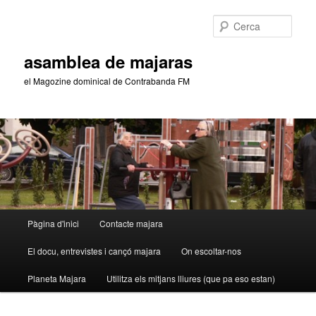
Aneu
Aneu
al
al
Cerca
contingut
contingut
principal
secundari
asamblea de majaras
el Magozine dominical de Contrabanda FM
Menú
Pàgina d'inici
Contacte majara
principal
El docu, entrevistes i cançó majara
On escoltar-nos
Planeta Majara
Utilitza els mitjans lliures (que pa eso estan)