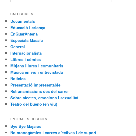
e
r
c
CATEGORIES
a
Documentals
Educació i criança
EnQuarAntena
Especials Masala
General
Internacionalista
Llibres i còmics
Mitjans lliures i comunitaris
Música en viu i entrevistada
Noticies
Presentació impresentable
Retransmissions des del carrer
Sobre afectes, emocions i sexualitat
Teatro del bueno (en viu)
ENTRADES RECENTS
Bye Bye Majaras
No monogàmies i xarxes afectives i de suport