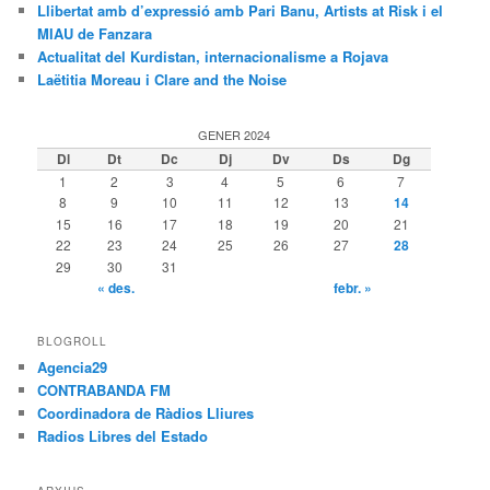
Llibertat amb d’expressió amb Pari Banu, Artists at Risk i el
MIAU de Fanzara
Actualitat del Kurdistan, internacionalisme a Rojava
Laëtitia Moreau i Clare and the Noise
GENER 2024
Dl
Dt
Dc
Dj
Dv
Ds
Dg
1
2
3
4
5
6
7
8
9
10
11
12
13
14
15
16
17
18
19
20
21
22
23
24
25
26
27
28
29
30
31
« des.
febr. »
BLOGROLL
Agencia29
CONTRABANDA FM
Coordinadora de Ràdios Lliures
Radios Libres del Estado