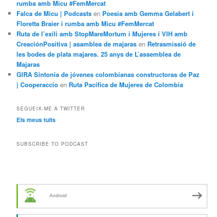
rumba amb Micu #FemMercat
Falca de Micu | Podcasts
en
Poesia amb Gemma Gelabert i
Floretta Braier i rumba amb Micu #FemMercat
Ruta de l’exili amb StopMareMortum i Mujeres i VIH amb
CreaciónPositiva | asamblea de majaras
en
Retrasmissió de
les bodes de plata majares. 25 anys de L’assemblea de
Majaras
GIRA Sintonía de jóvenes colombianas constructoras de Paz
| Cooperaccio
en
Ruta Pacífica de Mujeres de Colombia
SEGUEIX-ME A TWITTER
Els meus tuits
SUBSCRIBE TO PODCAST
Android