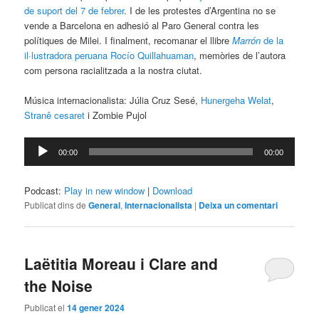
de suport del 7 de febrer
. I de les protestes d’Argentina no se
vende a Barcelona en adhesió al Paro General contra les
polítiques de Milei. I finalment, recomanar el llibre
Marrón
de la
il·lustradora peruana Rocío Quillahuaman
, memòries de l’autora
com persona racialitzada a la nostra ciutat.
Música internacionalista: Júlia Cruz Sesé,
Hunergeha Welat
,
Stranê cesaret
i Zombie Pujol
Reproductor
00:00
00:00
d'àudio
Podcast:
Play in new window
|
Download
Publicat dins de
General
,
Internacionalista
|
Deixa un comentari
Laëtitia Moreau i Clare and
the Noise
Publicat el
14 gener 2024