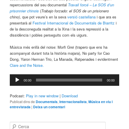
repercussions del seu documental
Travail forcé – Le SOS d’un
prisonnier chinois
(
Trabajo forzado: el SOS de un prisionero
chino)
, que pot veure’s en la seva
versió castellana
i que ara es
presentarà al
Festival Internacional de Documentals de Biarritz
i
de la desconeguda realitat a la Xina i la seva repressió a la
dissidència i pobles perseguits com els uigurs.
Música més enllà del noise: Morfi Grei (trapero que ens ha
acompanyat durant tota la història majara), No party for Cao
Dong, Yaron Herman Trio, La Manada, Ratpenades i evidentment
Clare and the Noise.
Reproductor
00:00
00:00
d'àudio
Podcast:
Play in new window
|
Download
Publicat dins de
Documentals
,
Internacionalista
,
Música en viu i
entrevistada
|
Deixa un comentari
C