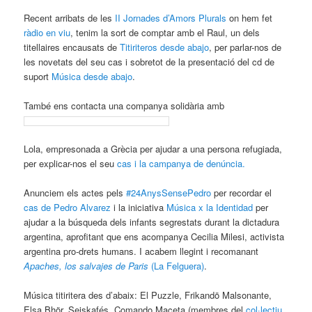
Recent arribats de les
II Jornades d’Amors Plurals
on hem fet
ràdio en viu
, tenim la sort de comptar amb el Raul, un dels
titellaires encausats de
Titiriteros desde abajo
, per parlar-nos de
les novetats del seu cas i sobretot de la presentació del cd de
suport
Música desde abajo
.
També ens contacta una companya solidària amb
Lola, empresonada a Grècia per ajudar a una persona refugiada,
per explicar-nos el seu
cas i la campanya de denúncia.
Anunciem els actes pels
#24AnysSensePedro
per recordar el
cas de Pedro Alvarez
i la iniciativa
Música x la Identidad
per
ajudar a la búsqueda dels infants segrestats durant la dictadura
argentina, aprofitant que ens acompanya Cecilia Milesi, activista
argentina pro-drets humans. I acabem llegint i recomanant
Apaches, los salvajes de Paris
(La Felguera)
.
Música titiritera des d’abaix: El Puzzle, Frikandö Malsonante,
Elsa Bhör, Seiskafés, Comando Maceta (membres del
col·lectiu