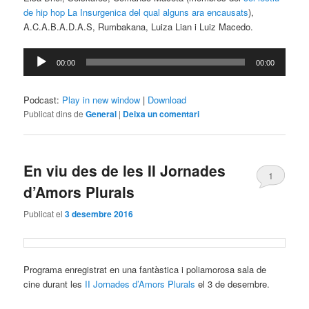
de hip hop La Insurgenica del qual alguns ara encausats
),
A.C.A.B.A.D.A.S, Rumbakana, Luiza Lian i Luiz Macedo.
Reproductor
00:00
00:00
d'àudio
Podcast:
Play in new window
|
Download
Publicat dins de
General
|
Deixa un comentari
En viu des de les II Jornades
1
d’Amors Plurals
Publicat el
3 desembre 2016
Programa enregistrat en una fantàstica i poliamorosa sala de
cine durant les
II Jornades d’Amors Plurals
el 3 de desembre.