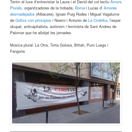
Tenim el luxe d’entrevistar la Laura i el David del col·lectiu
Amors
Plurals
, organitzadores de la trobada,
Roma
i Lucas d’
Amores
desmadejados
(Albacete), Ignasi Puig Rodes i Miguel Vagalume
de
Golfxs con principios
i Noemi i Antonio de
La Cinètika
, l’espai
okupat
, anticapitalista, autònom i feminista de Sant Andreu de
Palomar que ha allotjat les jornades.
Música plural: La Otra, Torta Golosa, Bittah, Puro Luego i
Fangoria