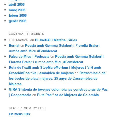
abril 2006
març 2006
febrer 2006
gener 2006
COMENTARIS RECENTS
Lulu Martorell
en
BuskeRAI i Material Sirles
Bernat
en
Poesia amb Gemma Gelabert i Floretta Braier i
rumba amb Micu #FemMercat
Falca de Micu | Podcasts
en
Poesia amb Gemma Gelabert i
Floretta Braier i rumba amb Micu #FemMercat
Ruta de l’exili amb StopMareMortum i Mujeres i VIH amb
CreaciónPositiva | asamblea de majaras
en
Retrasmissió de
les bodes de plata majares. 25 anys de L’assemblea de
Majaras
GIRA Sintonía de jóvenes colombianas constructoras de Paz
| Cooperaccio
en
Ruta Pacífica de Mujeres de Colombia
SEGUEIX-ME A TWITTER
Els meus tuits