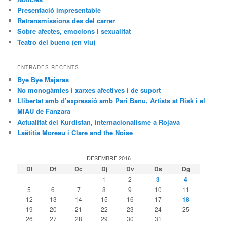
Presentació impresentable
Retransmissions des del carrer
Sobre afectes, emocions i sexualitat
Teatro del bueno (en viu)
ENTRADES RECENTS
Bye Bye Majaras
No monogàmies i xarxes afectives i de suport
Llibertat amb d’expressió amb Pari Banu, Artists at Risk i el
MIAU de Fanzara
Actualitat del Kurdistan, internacionalisme a Rojava
Laëtitia Moreau i Clare and the Noise
DESEMBRE 2016
Dl
Dt
Dc
Dj
Dv
Ds
Dg
1
2
3
4
5
6
7
8
9
10
11
12
13
14
15
16
17
18
19
20
21
22
23
24
25
26
27
28
29
30
31