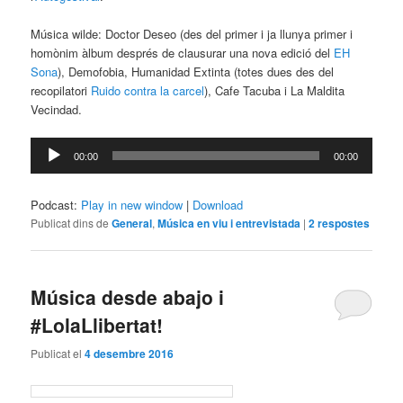
Música wilde: Doctor Deseo (des del primer i ja llunya primer i
homònim àlbum després de clausurar una nova edició del
EH
Sona
), Demofobia, Humanidad Extinta (totes dues des del
recopilatori
Ruido contra la carcel
), Cafe Tacuba i La Maldita
Vecindad.
Reproductor
00:00
00:00
d'àudio
Podcast:
Play in new window
|
Download
Publicat dins de
General
,
Música en viu i entrevistada
|
2
respostes
Música desde abajo i
#LolaLlibertat!
Publicat el
4 desembre 2016