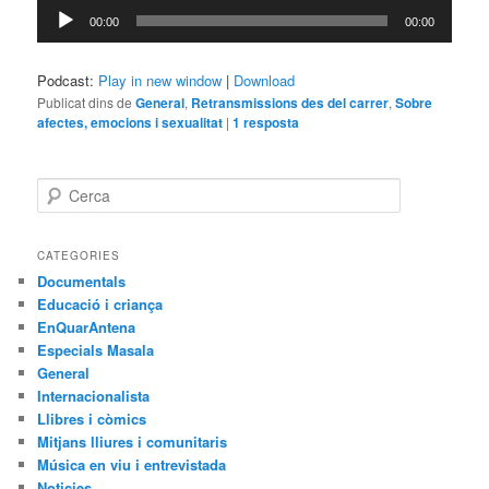
Reproductor
00:00
00:00
d'àudio
Podcast:
Play in new window
|
Download
Publicat dins de
General
,
Retransmissions des del carrer
,
Sobre
afectes, emocions i sexualitat
|
1
resposta
C
e
r
c
CATEGORIES
a
Documentals
Educació i criança
EnQuarAntena
Especials Masala
General
Internacionalista
Llibres i còmics
Mitjans lliures i comunitaris
Música en viu i entrevistada
Noticies