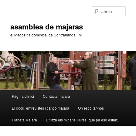
Aneu
Aneu
al
al
Cerca
contingut
contingut
principal
secundari
asamblea de majaras
el Magozine dominical de Contrabanda FM
Menú
Pàgina d'inici
Contacte majara
principal
El docu, entrevistes i cançó majara
On escoltar-nos
Planeta Majara
Utilitza els mitjans lliures (que pa eso estan)