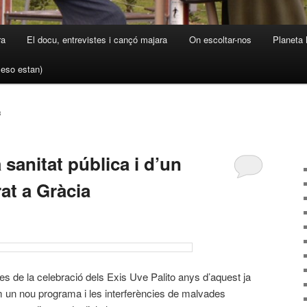
ra
El docu, entrevistes i cançó majara
On escoltar-nos
Planeta 
a eso estan)
3
 sanitat pública i d’un
rat a Gràcia
es de la celebració dels Exis Uve Palito anys d’aquest ja
 un nou programa i les interferències de malvades