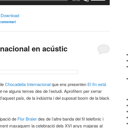
servir
les
|
Download
tecles
comentari
de
fletxa
cap
amunt/cap
nacional en acústic
avall
per
incrementar
o
disminuir
 de
Chocadelia Internacional
que ens presenten
El fin está
el
ant-ne alguns temes des de l’estudi. Aprofitem per xerrar
volum.
d’aquest país, de la indústria i del suposat boom de la black
ipació de
Flor Braier
des de l’altre banda del fil telefònic i
tment maxaquem la celebració dels XVI anys majaras al