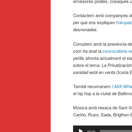
emissores pirates, cosaques un
Contactem amb companyes del 
per què ens expliquen l’
okupaci
desnonades.
Comptem amb la presència de l’
com ha anat la
convocatòria en
perills afronta actualment el s
sobre el tema:
La Privatizació
sanidad está en venta
(Icaria E
També recomanem
I MiX What
el hip hop a la ciutat de Baltim
Música amb resaca de Sant V
Cariño, Ruso, Sada, Brigthon 
Reproductor
00:00