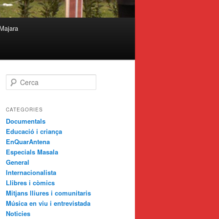
Majara
C
e
r
c
CATEGORIES
a
Documentals
Educació i criança
EnQuarAntena
Especials Masala
General
Internacionalista
Llibres i còmics
Mitjans lliures i comunitaris
Música en viu i entrevistada
Noticies