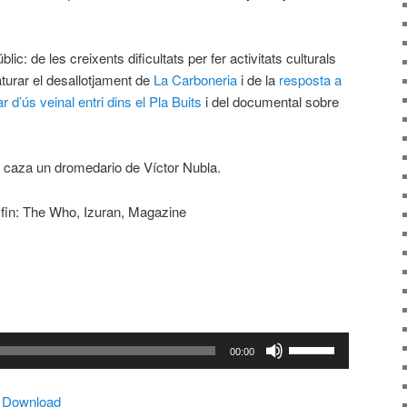
lic: de les creixents dificultats per fer activitats culturals
aturar el desallotjament de
La Carboneria
i de la
resposta a
r d’ús veinal entri dins el Pla Buits
i del documental sobre
 caza un dromedario de Víctor Nubla.
 fin: The Who, Izuran, Magazine
Feu
00:00
servir
les
|
Download