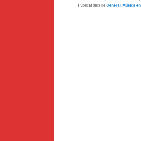
Publicat dins de
General
,
Música en 