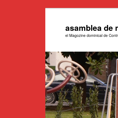
Aneu
Aneu
al
al
contingut
contingut
asamblea de 
principal
secundari
el Magozine dominical de Con