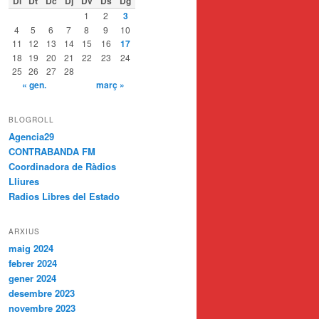
Dl
Dt
Dc
Dj
Dv
Ds
Dg
1
2
3
4
5
6
7
8
9
10
11
12
13
14
15
16
17
18
19
20
21
22
23
24
25
26
27
28
« gen.
març »
BLOGROLL
Agencia29
CONTRABANDA FM
Coordinadora de Ràdios
Lliures
Radios Libres del Estado
ARXIUS
maig 2024
febrer 2024
gener 2024
desembre 2023
novembre 2023