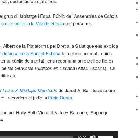
es, sedientas de dial altres.
grup d’Habitatge i Espai Públic de l’Assemblea de Gràcia
ó d’un edifici a la Vila de Gràcia
per persones
Albert de la Plataforma pel Dret a la Salut que ens explica
 defensa de la Sanitat Pública
feta el mateix matí, quins
istema públic de sanitat i ens recomana un parell de llibres
n de los Servicios Públicos en España
(Attac España) i
La
ditorial).
 I Like: A MiXtape Manifesto
de Jared A. Ball, tesis sobre
ore i recordem el judici a
Enric Duran
.
alentón: Holly Beth Vincent & Joey Ramone, Supongo
64
Feu
00:00