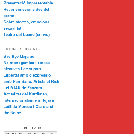
Presentació impresentable
Retransmissions des del
carrer
Sobre afectes, emocions i
sexualitat
Teatro del bueno (en viu)
ENTRADES RECENTS
Bye Bye Majaras
No monogàmies i xarxes
afectives i de suport
Llibertat amb d’expressió
amb Pari Banu, Artists at Risk
i el MIAU de Fanzara
Actualitat del Kurdistan,
internacionalisme a Rojava
Laëtitia Moreau i Clare and
the Noise
FEBRER 2013