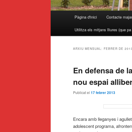
Menú
Pàgina d'inici
Contacte maja
principal
Utilitza els mitjans lliures (que p
ARXIU MENSUAL:
FEBRER DE 201
En defensa de la
nou espai allibe
Publicat el
17 febrer 2013
Encara amb lleganyes i agullet
adolescent programa, afrontem