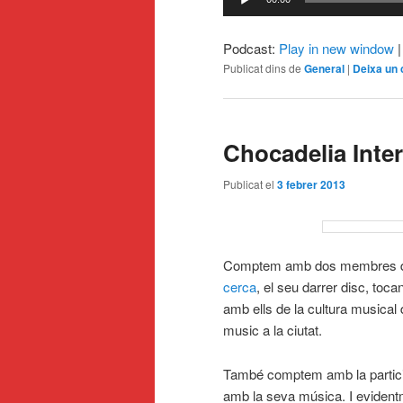
d'àudio
Podcast:
Play in new window
Publicat dins de
General
|
Deixa un 
Chocadelia Inter
Publicat el
3 febrer 2013
Comptem amb dos membres
cerca
, el seu darrer disc, toc
amb ells de la cultura musical 
music a la ciutat.
També comptem amb la partic
amb la seva música. I eviden