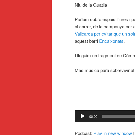
Niu de la Guatlla
Parlem sobre espais lliures i púb
al carrer, de la campanya per 
Vallcarca per evitar que un sola
aquest barri
Encaixonats
.
I lleguim un fragment de Cómo
Más música para sobrevivir al
Reproductor
00:00
d'àudio
Podcast:
Play in new window