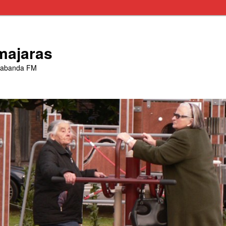
majaras
trabanda FM