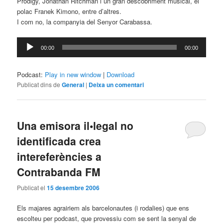
Prodigy, Jonathan Ritchman i un gran descobriment musical, el
polac Franek Kimono, entre d’altres.
I com no, la companyia del Senyor Carabassa.
Reproductor
00:00
00:00
d'àudio
Podcast:
Play in new window
|
Download
Publicat dins de
General
|
Deixa un comentari
Una emisora il•legal no
identificada crea
intereferències a
Contrabanda FM
Publicat el
15 desembre 2006
Els majares agrairiem als barcelonautes (i rodalies) que ens
escolteu per podcast, que provessiu com se sent la senyal de