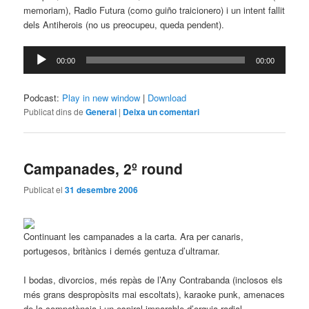
memoriam), Radio Futura (como guiño traicionero) i un intent fallit
dels Antiherois (no us preocupeu, queda pendent).
Reproductor
00:00
00:00
d'àudio
Podcast:
Play in new window
|
Download
Publicat dins de
General
|
Deixa un comentari
Campanades, 2º round
Publicat el
31 desembre 2006
Continuant les campanades a la carta. Ara per canaris,
portugesos, britànics i demés gentuza d’ultramar.
I bodas, divorcios, més repàs de l’Any Contrabanda (inclosos els
més grans despropòsits mai escoltats), karaoke punk, amenaces
de la competència i un espiral imparable d’orguia radial.