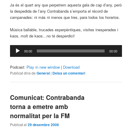
Ja és el quart any que perpetrem aquesta gala de cap d’any, però
la despedida de l’any Contrabanda s’emporta el récord de
campanades: ni más ni menos que tres, para todos los horarios.
Música ballable, trucades esperpèntiques, visites inesperades i
kaos, molt de kaos…no té desperdici!
Reproductor
00:00
00:00
d'àudio
Podcast:
Play in new window
|
Download
Publicat dins de
General
|
Deixa un comentari
Comunicat: Contrabanda
torna a emetre amb
normalitat per la FM
Publicat el
29 desembre 2006