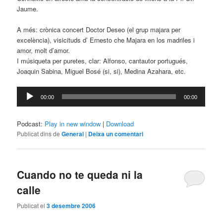
Jaume.
A més: crònica concert Doctor Deseo (el grup majara per
excelència), visicituds d’ Ernesto che Majara en los madriles i
amor, molt d’amor.
I músiqueta per puretes, clar: Alfonso, cantautor portugués,
Joaquin Sabina, Miguel Bosé (si, si), Medina Azahara, etc.
Reproductor
00:00
00:00
d'àudio
Podcast:
Play in new window
|
Download
Publicat dins de
General
|
Deixa un comentari
Cuando no te queda ni la
calle
Publicat el
3 desembre 2006