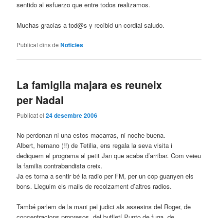
sentido al esfuerzo que entre todos realizamos.
Muchas gracias a tod@s y recibid un cordial saludo.
Publicat dins de
Noticies
La famiglia majara es reuneix
per Nadal
Publicat el
24 desembre 2006
No perdonan ni una estos macarras, ni noche buena.
Albert, hemano (!!) de Tetilia, ens regala la seva visita i
dediquem el programa al petit Jan que acaba d’arribar. Com veieu
la familia contrabandista creix.
Ja es torna a sentir bé la radio per FM, per un cop guanyen els
bons. Lleguim els mails de recolzament d’altres radios.
També parlem de la mani pel judici als assesins del Roger, de
concentracions propresos, del butlletí Punto de fuga, de