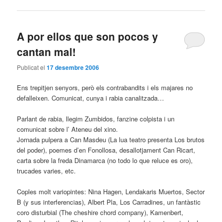
A por ellos que son pocos y
cantan mal!
Publicat el
17 desembre 2006
Ens trepitjen senyors, però els contrabandits i els majares no
defalleixen. Comunicat, cunya i rabia canalitzada…
Parlant de rabia, llegim Zumbidos, fanzine colpista i un
comunicat sobre l’ Ateneu del xino.
Jornada pulpera a Can Masdeu (La lua teatro presenta Los brutos
del poder), poemes d’en Fonollosa, desallotjament Can Ricart,
carta sobre la freda Dinamarca (no todo lo que reluce es oro),
trucades varies, etc.
Coples molt variopintes: Nina Hagen, Lendakaris Muertos, Sector
B (y sus interferencias), Albert Pla, Los Carradines, un fantàstic
coro disturbial (The cheshire chord company), Kamenbert,