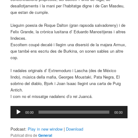
desallotjaments i la mani per l’habitatge digne i de Can Masdeu,
que estan de cumple.
Lleguim poesia de Roque Dalton (gran rapsoda salvadoreny) i de
Felix Grande, la crònica lusitana d’ Eduardo Manostijeras i altres
lindeces.
Escoltem coupé decalé i llegim una disersió de la majara Armux,
que també ens escriu des de Burkina, on sonen sables un altre
cop.
I nadales originals d’ Extremoduro i Lascha (des de México
lindo), música della mafia, Georges Moustaki, Pata Negra, El
sobrino del diablo, Bjork i Joan Isaac llegint una carta de Puig
Antich.
I com no el missatge nadalenc d’o rei Juancá.
Reproductor
00:00
00:00
d'àudio
Podcast:
Play in new window
|
Download
Publicat dins de
General