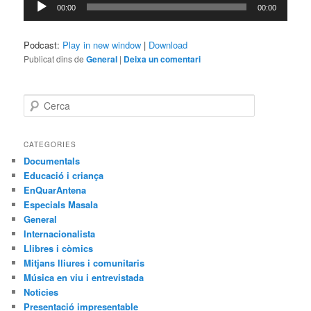
00:00
00:00
d'àudio
Podcast:
Play in new window
|
Download
Publicat dins de
General
|
Deixa un comentari
C
e
r
c
CATEGORIES
a
Documentals
Educació i criança
EnQuarAntena
Especials Masala
General
Internacionalista
Llibres i còmics
Mitjans lliures i comunitaris
Música en viu i entrevistada
Noticies
Presentació impresentable