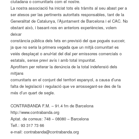
ciutadana o comunitaris com el nostre.
La nostra associació ha iniciat tots els tràmits al seu abast per a
ser atesos per las pertinents autoritats responsables, tant de la
Generalitat de Catalunya, l’Ajuntament de Barcelona i el CAC. No
obstant això, i basant-nos en anteriors experiències, volem
deixar
constància pública dels fets en previsió del que pogués succeir,
ja que no seria la primera vegada que un mitjà comunitari es
veiés desplaçat o anul•lat del dial per emissores comercials o
estatals, sense previ avís i amb total impunitat.
Aprofitem per reiterar la denúncia de la total indefensió dels
mitjans
comunitaris en el conjunt del territori espanyol, a causa d’una
falta de legislació i regulació que ve arrossegant-se des de fa
més d’un quart de segle.
CONTRABANDA F.M. – 91.4 fm de Barcelona
http://www.contrabanda.org
Aptat. de correus: 748 – 08080 – Barcelona
Telf.: 93 317 73 66
e-mail: contrabanda@contrabanda.org