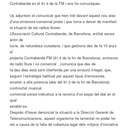
Contrabanda en el 91.4 de la FM i ens ho comuniqueu.
Us adjuntem el comunicat que hem tret davant aquest nou atac
d’una emissora comercial pirata i que torna a deixer de manifest
la situació de les radios lliures:
L’Associació Cultural Contrabanda, de Barcelona, entitat sense
ànim de
lucre, de naturalesa ciutadana, i que gestiona des de fa 15 anys
el
projecte Contrabanda FM (91.4 de la fm de Barcelona), emissora
de radio lliure i no comercial , comunica que des de
fa deu dies està sent interferida per una emissió il•legal, que,
seguint l’estratègia habitual per aquest tipus d’emissores,
emeten a alta potència (des del 91.3 de la fm de Barcelona)
continuïtat musical
comercial sense indicatius a la recerca d’un espai del dial en el
qual
establir-se.
Després d’haver denunciat la situació a la Direcció General de
Telecomunicacions, aquest organisme ha lamentat no poder fer
res a causa de la falta de cobertura legal dels mitjans d’iniciativa