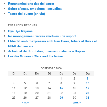
Retransmissions des del carrer
Sobre afectes, emocions i sexualitat
Teatro del bueno (en viu)
ENTRADES RECENTS
Bye Bye Majaras
No monogàmies i xarxes afectives i de suport
Llibertat amb d’expressió amb Pari Banu, Artists at Risk i el
MIAU de Fanzara
Actualitat del Kurdistan, internacionalisme a Rojava
Laëtitia Moreau i Clare and the Noise
DESEMBRE 2006
Dl
Dt
Dc
Dj
Dv
Ds
Dg
1
2
3
4
5
6
7
8
9
10
11
12
13
14
15
16
17
18
19
20
21
22
23
24
25
26
27
28
29
30
31
« nov.
gen. »