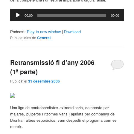
Reproductor
00:00
00:00
d'àudio
Podcast:
Play in new window
|
Download
Publicat dins de
General
Retransmissió fi d’any 2006
(1ª parte)
Publicat el
31 desembre 2006
Una liga de contrabandistes extraordinaris, composta per
majares, pulperos i rizomes varis i ajudats per companys de
Bronka i altres esporàdics, vam despedir el programa com es
mereix.