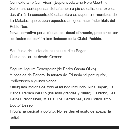
Connexió amb Can Ricart (Espronceda amb Pere Quart!!).
Guioman, corresponsal dicharachera a pie de calle, ens explica
des d’allà, la concentració cabaretera de suport als membres de
La Makabra que ocupen aquestes antigues naus industrials del
Poble Nou.
Nova normativa per a bicinautes, desallotjaments, problemes per
les festes de barri i altres lindeces de la Ciutat Podrida.
Sentència del judici als assassins d’en Roger.
Última actualitat desde Oaxaca.
Seguim lleguint Desesperar (de Pedro Garcia Olivo)
Y poesias de Panero, la misiva de Eduardo “el portugués”,
irreflexiones y guiños varios.
Músiqueta molona de todo el mundo inmundo: Nina Hagen, La
Banda Trapera del Rio (los más grandes y punto), El bicho, Les
Reines Prochaines, Missia, Los Carradines, Los Golfos amb
Doctor Deseo.
Programa dedicat a Jorgito. No les des el gusto de apagar la
radio!
Reproductor