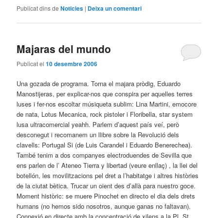
Publicat dins de
Noticies
|
Deixa un comentari
Majaras del mundo
Publicat el
10 desembre 2006
Una gozada de programa. Torna el majara pròdig, Eduardo
Manostijeras, per explicar-nos que conspira per aquelles terres
luses i fer-nos escoltar músiqueta sublim: Lina Martini, emocore
de nata, Lotus Mecanica, rock pistoler i Floribella, star system
lusa ultracomercial yeahh. Parlem d’aquest país veí, però
desconegut i recomanem un llibre sobre la Revolució dels
clavells: Portugal Si (de Luis Carandel i Eduardo Benerechea).
També tenim a dos companyes electroduendes de Sevilla que
ens parlen de l’ Ateneo Tierra y libertad (veure enllaç) , la llei del
botellón, les movilitzacions pel dret a l’habitatge i altres històries
de la ciutat bètica. Trucar un oient des d’allà para nuestro goce.
Moment històric: se muere Pinochet en directo el dia dels drets
humans (no hemos sido nosotros, aunque ganas no faltavan).
Connexió en directe amb la concentració de xilens a la Pl. St.