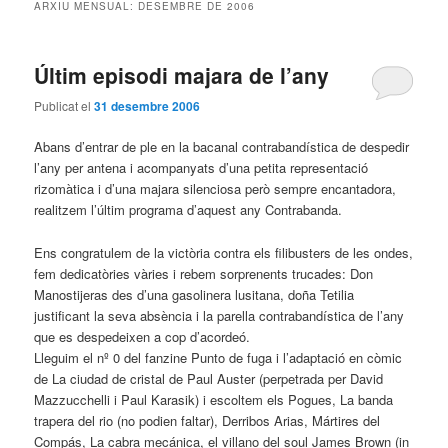
ARXIU MENSUAL:
DESEMBRE DE 2006
Últim episodi majara de l’any
Publicat el
31 desembre 2006
Abans d’entrar de ple en la bacanal contrabandística de despedir
l’any per antena i acompanyats d’una petita representació
rizomàtica i d’una majara silenciosa però sempre encantadora,
realitzem l’últim programa d’aquest any Contrabanda.
Ens congratulem de la victòria contra els filibusters de les ondes,
fem dedicatòries vàries i rebem sorprenents trucades: Don
Manostijeras des d’una gasolinera lusitana, doña Tetilia
justificant la seva absència i la parella contrabandística de l’any
que es despedeixen a cop d’acordeó.
Lleguim el nº 0 del fanzine Punto de fuga i l’adaptació en còmic
de La ciudad de cristal de Paul Auster (perpetrada per David
Mazzucchelli i Paul Karasik) i escoltem els Pogues, La banda
trapera del rio (no podien faltar), Derribos Arias, Mártires del
Compás, La cabra mecánica, el villano del soul James Brown (in