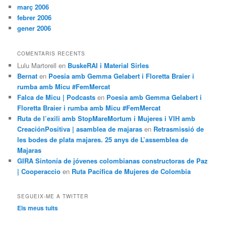
març 2006
febrer 2006
gener 2006
COMENTARIS RECENTS
Lulu Martorell
en
BuskeRAI i Material Sirles
Bernat
en
Poesia amb Gemma Gelabert i Floretta Braier i
rumba amb Micu #FemMercat
Falca de Micu | Podcasts
en
Poesia amb Gemma Gelabert i
Floretta Braier i rumba amb Micu #FemMercat
Ruta de l’exili amb StopMareMortum i Mujeres i VIH amb
CreaciónPositiva | asamblea de majaras
en
Retrasmissió de
les bodes de plata majares. 25 anys de L’assemblea de
Majaras
GIRA Sintonía de jóvenes colombianas constructoras de Paz
| Cooperaccio
en
Ruta Pacífica de Mujeres de Colombia
SEGUEIX-ME A TWITTER
Els meus tuits