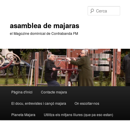
Aneu
Aneu
al
al
Cerca
contingut
contingut
principal
secundari
asamblea de majaras
el Magozine dominical de Contrabanda FM
Menú
Pàgina d'inici
Contacte majara
principal
El docu, entrevistes i cançó majara
On escoltar-nos
Planeta Majara
Utilitza els mitjans lliures (que pa eso estan)