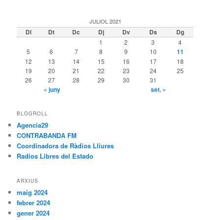
JULIOL 2021
Dl
Dt
Dc
Dj
Dv
Ds
Dg
1
2
3
4
5
6
7
8
9
10
11
12
13
14
15
16
17
18
19
20
21
22
23
24
25
26
27
28
29
30
31
« juny
set. »
BLOGROLL
Agencia29
CONTRABANDA FM
Coordinadora de Ràdios Lliures
Radios Libres del Estado
ARXIUS
maig 2024
febrer 2024
gener 2024