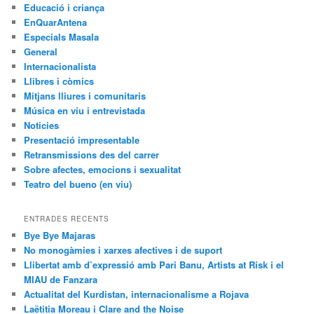
Educació i criança
EnQuarAntena
Especials Masala
General
Internacionalista
Llibres i còmics
Mitjans lliures i comunitaris
Música en viu i entrevistada
Noticies
Presentació impresentable
Retransmissions des del carrer
Sobre afectes, emocions i sexualitat
Teatro del bueno (en viu)
ENTRADES RECENTS
Bye Bye Majaras
No monogàmies i xarxes afectives i de suport
Llibertat amb d’expressió amb Pari Banu, Artists at Risk i el
MIAU de Fanzara
Actualitat del Kurdistan, internacionalisme a Rojava
Laëtitia Moreau i Clare and the Noise