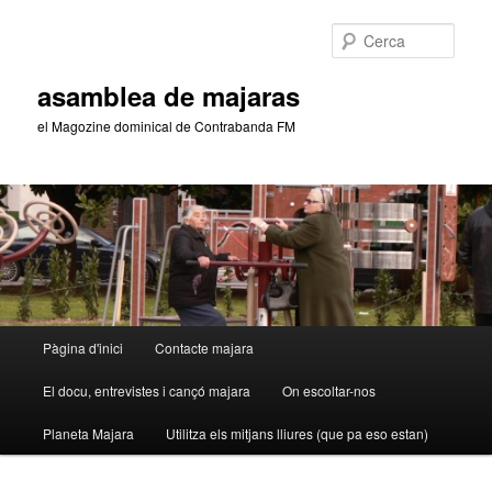
Aneu
Aneu
al
al
Cerca
contingut
contingut
principal
secundari
asamblea de majaras
el Magozine dominical de Contrabanda FM
Menú
Pàgina d'inici
Contacte majara
principal
El docu, entrevistes i cançó majara
On escoltar-nos
Planeta Majara
Utilitza els mitjans lliures (que pa eso estan)