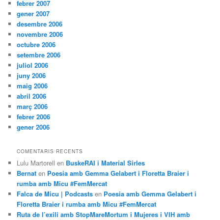
febrer 2007
gener 2007
desembre 2006
novembre 2006
octubre 2006
setembre 2006
juliol 2006
juny 2006
maig 2006
abril 2006
març 2006
febrer 2006
gener 2006
COMENTARIS RECENTS
Lulu Martorell
en
BuskeRAI i Material Sirles
Bernat
en
Poesia amb Gemma Gelabert i Floretta Braier i
rumba amb Micu #FemMercat
Falca de Micu | Podcasts
en
Poesia amb Gemma Gelabert i
Floretta Braier i rumba amb Micu #FemMercat
Ruta de l’exili amb StopMareMortum i Mujeres i VIH amb