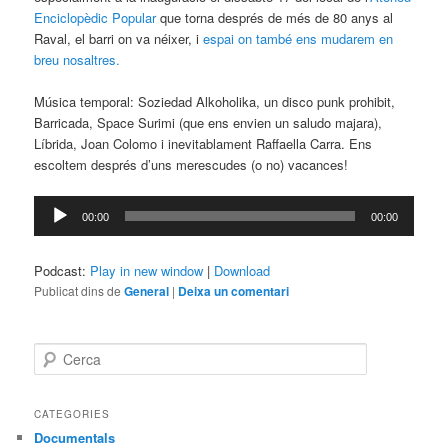
Enciclopèdic Popular
que torna després de més de 80 anys al
Raval, el barri on va néixer, i
espai on també ens mudarem en
breu nosaltres.
Música temporal: Soziedad Alkoholika, un disco punk prohibit,
Barricada, Space Surimi (que ens envien un saludo majara),
Líbrida, Joan Colomo i inevitablament Raffaella Carra. Ens
escoltem després d’uns merescudes (o no) vacances!
Reproductor
00:00
00:00
d'àudio
Podcast:
Play in new window
|
Download
Publicat dins de
General
|
Deixa un comentari
C
e
r
c
CATEGORIES
a
Documentals