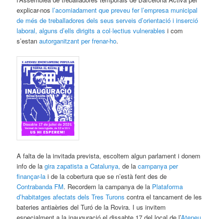
explicar-nos
l’acomiadament que preveu fer l’empresa municipal
de més de treballadores dels seus serveis d’orientació i inserció
laboral, alguns d’ells dirigits a col·lectius vulnerables
i com
s’estan
autorganitzant per frenar-ho
.
A falta de la invitada prevista, escoltem algun parlament i donem
info de la
gira zapatista a Catalunya,
de la
campanya per
finançar-la
i de la cobertura que se n’està fent des de
Contrabanda FM
. Recordem la campanya de la
Plataforma
d’habitatges afectats dels Tres Turons
contra el tancament de les
bateries antiaèries del Turó de la Rovira. I us invitem
especialment a la inauguració el dissabte 17 del local de l’
Ateneu