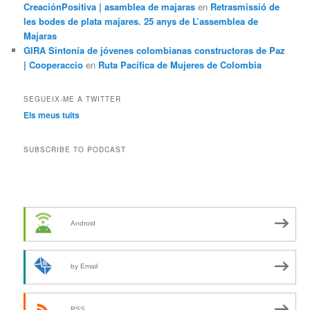
CreaciónPositiva | asamblea de majaras
en
Retrasmissió de
les bodes de plata majares. 25 anys de L’assemblea de
Majaras
GIRA Sintonía de jóvenes colombianas constructoras de Paz
| Cooperaccio
en
Ruta Pacífica de Mujeres de Colombia
SEGUEIX-ME A TWITTER
Els meus tuits
SUBSCRIBE TO PODCAST
Android
by Email
RSS