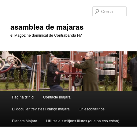
Aneu
al
Cerca
contingut
principal
asamblea de majaras
el Magozine dominical de Contrabanda FM
Menú
Pàgina d'inici
Contacte majara
principal
El docu, entrevistes i cançó majara
On escoltar-nos
Planeta Majara
Utilitza els mitjans lliures (que pa eso estan)