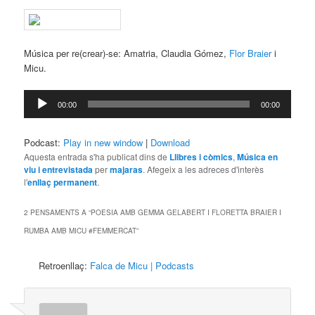
Música per re(crear)-se: Amatria, Claudia Gómez,
Flor Braier
i
Micu.
Reproductor
00:00
00:00
d'àudio
Podcast:
Play in new window
|
Download
Aquesta entrada s'ha publicat dins de
Llibres i còmics
,
Música en
viu i entrevistada
per
majaras
. Afegeix a les adreces d'interès
l'
enllaç permanent
.
2 PENSAMENTS A “
POESIA AMB GEMMA GELABERT I FLORETTA BRAIER I
RUMBA AMB MICU #FEMMERCAT
”
Retroenllaç:
Falca de Micu | Podcasts