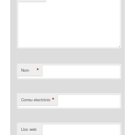
*
Nom
*
Correu electrònic
Lloc web