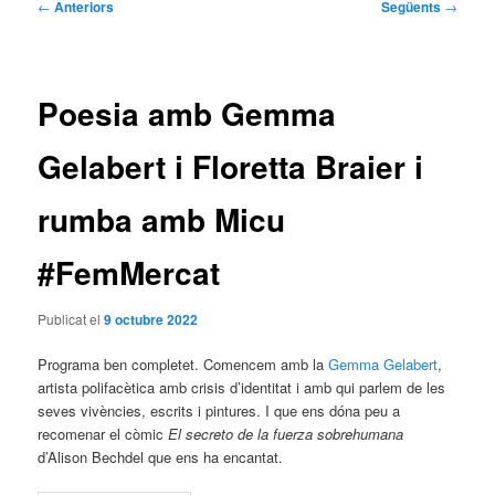
Navegació
←
Anteriors
Següents
→
per
les
entrades
Poesia amb Gemma
Gelabert i Floretta Braier i
rumba amb Micu
#FemMercat
Publicat el
9 octubre 2022
Programa ben completet. Comencem amb la
Gemma Gelabert
,
artista polifacètica amb crisis d’identitat i amb qui parlem de les
seves vivències, escrits i pintures. I que ens dóna peu a
recomenar el còmic
El secreto de la fuerza sobrehumana
d’Alison Bechdel que ens ha encantat.