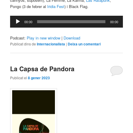
carinyós, suposem), La Femme, La Karma,
Las Ratapunk
,
Pongo (3 de febrer al
Iridia Fest
) i Black Flag.
Reproductor
00:00
00:00
d'àudio
Podcast:
Play in new window
|
Download
Publicat dins de
Internacionalista
|
Deixa un comentari
La Capsa de Pandora
Publicat el
8 gener 2023