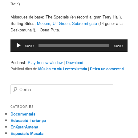
Roja).
Músiques de base: The Specials (en rècord al gran Terry Hall),
Surfing Sirles,
Mooom
,
Uri Green
,
Sobre mi gata
(14 gener a la
Deskomunal!), i Ostia Puta.
Reproductor
00:00
00:00
d'àudio
Podcast:
Play in new window
|
Download
Publicat dins de
Música en viu i entrevistada
|
Deixa un comentari
C
e
r
c
CATEGORIES
a
Documentals
Educació i criança
EnQuarAntena
Especials Masala