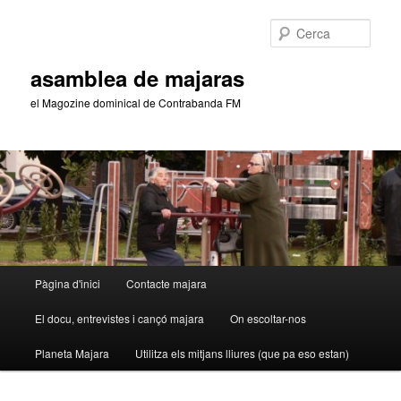
Aneu
Aneu
al
al
Cerca
contingut
contingut
principal
secundari
asamblea de majaras
el Magozine dominical de Contrabanda FM
Menú
Pàgina d'inici
Contacte majara
principal
El docu, entrevistes i cançó majara
On escoltar-nos
Planeta Majara
Utilitza els mitjans lliures (que pa eso estan)