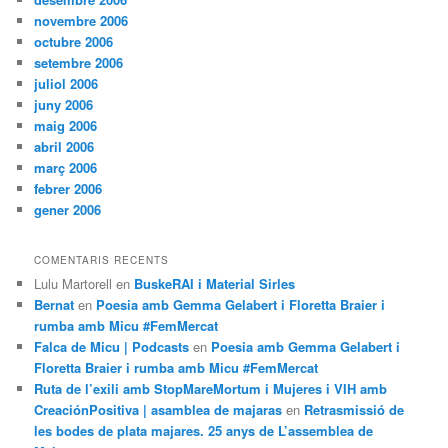
novembre 2006
octubre 2006
setembre 2006
juliol 2006
juny 2006
maig 2006
abril 2006
març 2006
febrer 2006
gener 2006
COMENTARIS RECENTS
Lulu Martorell
en
BuskeRAI i Material Sirles
Bernat
en
Poesia amb Gemma Gelabert i Floretta Braier i
rumba amb Micu #FemMercat
Falca de Micu | Podcasts
en
Poesia amb Gemma Gelabert i
Floretta Braier i rumba amb Micu #FemMercat
Ruta de l’exili amb StopMareMortum i Mujeres i VIH amb
CreaciónPositiva | asamblea de majaras
en
Retrasmissió de
les bodes de plata majares. 25 anys de L’assemblea de