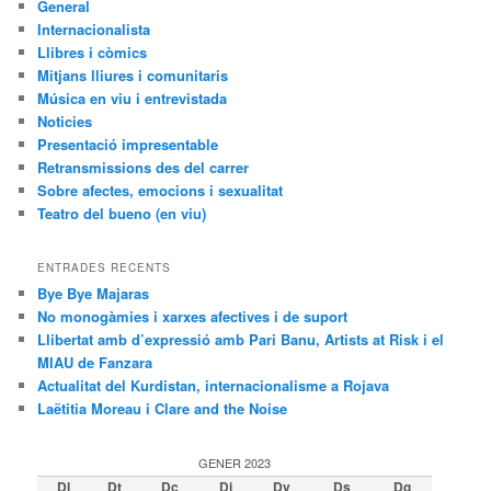
General
Internacionalista
Llibres i còmics
Mitjans lliures i comunitaris
Música en viu i entrevistada
Noticies
Presentació impresentable
Retransmissions des del carrer
Sobre afectes, emocions i sexualitat
Teatro del bueno (en viu)
ENTRADES RECENTS
Bye Bye Majaras
No monogàmies i xarxes afectives i de suport
Llibertat amb d’expressió amb Pari Banu, Artists at Risk i el
MIAU de Fanzara
Actualitat del Kurdistan, internacionalisme a Rojava
Laëtitia Moreau i Clare and the Noise
GENER 2023
Dl
Dt
Dc
Dj
Dv
Ds
Dg