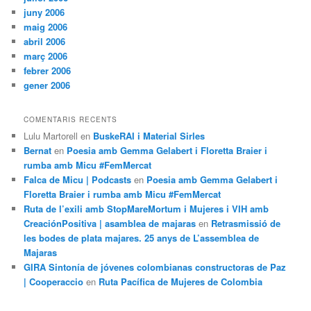
juny 2006
maig 2006
abril 2006
març 2006
febrer 2006
gener 2006
COMENTARIS RECENTS
Lulu Martorell
en
BuskeRAI i Material Sirles
Bernat
en
Poesia amb Gemma Gelabert i Floretta Braier i
rumba amb Micu #FemMercat
Falca de Micu | Podcasts
en
Poesia amb Gemma Gelabert i
Floretta Braier i rumba amb Micu #FemMercat
Ruta de l’exili amb StopMareMortum i Mujeres i VIH amb
CreaciónPositiva | asamblea de majaras
en
Retrasmissió de
les bodes de plata majares. 25 anys de L’assemblea de
Majaras
GIRA Sintonía de jóvenes colombianas constructoras de Paz
| Cooperaccio
en
Ruta Pacífica de Mujeres de Colombia