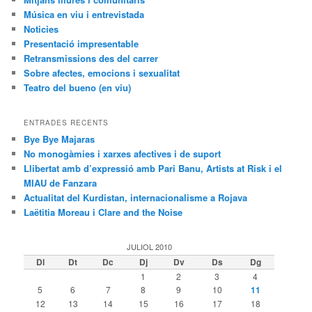
Música en viu i entrevistada
Noticies
Presentació impresentable
Retransmissions des del carrer
Sobre afectes, emocions i sexualitat
Teatro del bueno (en viu)
ENTRADES RECENTS
Bye Bye Majaras
No monogàmies i xarxes afectives i de suport
Llibertat amb d’expressió amb Pari Banu, Artists at Risk i el
MIAU de Fanzara
Actualitat del Kurdistan, internacionalisme a Rojava
Laëtitia Moreau i Clare and the Noise
JULIOL 2010
Dl
Dt
Dc
Dj
Dv
Ds
Dg
1
2
3
4
5
6
7
8
9
10
11
12
13
14
15
16
17
18