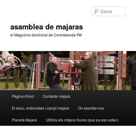
Aneu
Aneu
al
al
Cerca
contingut
contingut
principal
secundari
asamblea de majaras
el Magozine dominical de Contrabanda FM
Menú
Pàgina d'inici
Contacte majara
principal
El docu, entrevistes i cançó majara
On escoltar-nos
Planeta Majara
Utilitza els mitjans lliures (que pa eso estan)