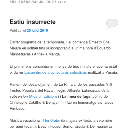
ARXIU MENSUAL:
JULIOL DE 2010
Estiu insurrecte
Publicat el
25 juliol 2010
Darrer programa de la temporada. I el comença Ernesto Che
Majara en solitari fins la incorporació a última hora d’Eduardo
Manostijeras i Annexia Manga.
El primer ens concentra en menys de tres minuts el que ha estat
el darrer
Encuentro de arquitecturas colectivas
realitzat a Pasaia.
Parlem del desallotjament de La Rimaia, de les passades VIII
Festes Populars del Raval i llegim
Albania. Laboratorio de la
subversión
(
Aldarull Edicions
) i
La línea de fuga
, còmic de
Christophe Dabithc & Benajamin Flao en homenatge als falsos
Rimbaud.
Música vacacional:
Flor Braier
(la majara exiliada, a setembre
per aquí tocant), Beach House, Sumo, Ursula & De magnolias,