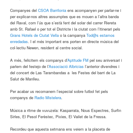
Companyes del
CSOA Barrilonia
ens acompanyen per parlar-ne i
per explicar-nos altres assumptes que es mouen a l’altra banda
del Raval, com l’ús que s’està fent del solar del carrer Riereta
amb St. Rafael o per tot el Districte i la ciutat com l’itinerari pels
Grans Hotels de Ciutat Vella
o la campanya
Tod@s estamos
enredadas
. I el més important ens porten en directe música del
col·lectiu Newen, resident al centre social.
A més, felicitem els companys d’
Aptitude FM
pel seu aniversari i
parlem del festejo de l’
Associació Albricias
l’anterior divendres i
del concert de Las Tarambandas a les Festes del barri de La
Salut de Manlleu.
Per acabar us recomanem l’especial sobre futbol fet pels
companys de
Radio Mistelera
.
Música a ritme de vuvuzela: Kasparrata, Nous Espectres, Surfin
Sirles, El Pesol Ferèstec, Pixies, El Vailet de la Fressa.
Recordeu que aquesta setmana ens veiem a la placeta de