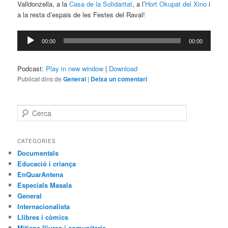
Valldonzella, a la
Casa de la Solidaritat
, a l’
Hort Okupat del Xino
i
a la resta d’espais de les Festes del Raval!
Reproductor
00:00
00:00
d'àudio
Podcast:
Play in new window
|
Download
Publicat dins de
General
|
Deixa un comentari
C
e
r
c
CATEGORIES
a
Documentals
Educació i criança
EnQuarAntena
Especials Masala
General
Internacionalista
Llibres i còmics
Mitjans lliures i comunitaris