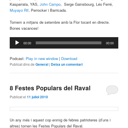
Kasparrata, YAS,
John Campo
, Serge Gainsbourg, Léo Ferré,
Muyayo Rif
, Perrocker i Barricada.
Tornem a mitjans de setembre amb la Flor tocant en directe.
Bones vacances!
Reproductor
00:00
00:00
d'àudio
Podcast:
Play in new window
|
Download
Publicat dins de
General
|
Deixa un comentari
8 Festes Populars del Raval
Publicat el
11 juliol 2010
Un any més i aquest cop enmig de febres patrioteres (d’uns i
altres) tornen les Festes Populars del Raval.