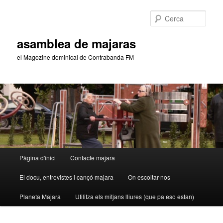
Aneu
Aneu
al
al
Cerca
contingut
contingut
principal
secundari
asamblea de majaras
el Magozine dominical de Contrabanda FM
Menú
Pàgina d'inici
Contacte majara
principal
El docu, entrevistes i cançó majara
On escoltar-nos
Planeta Majara
Utilitza els mitjans lliures (que pa eso estan)