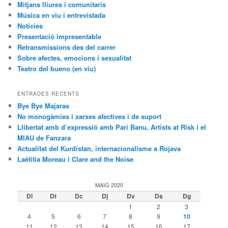
Mitjans lliures i comunitaris
Música en viu i entrevistada
Noticies
Presentació impresentable
Retransmissions des del carrer
Sobre afectes, emocions i sexualitat
Teatro del bueno (en viu)
ENTRADES RECENTS
Bye Bye Majaras
No monogàmies i xarxes afectives i de suport
Llibertat amb d’expressió amb Pari Banu, Artists at Risk i el
MIAU de Fanzara
Actualitat del Kurdistan, internacionalisme a Rojava
Laëtitia Moreau i Clare and the Noise
MAIG 2020
Dl
Dt
Dc
Dj
Dv
Ds
Dg
1
2
3
4
5
6
7
8
9
10
11
12
13
14
15
16
17