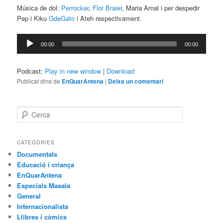
Música de dol:
Perrocker
,
Flor Braier
, Maria Arnal i per despedir
Pep i Kiku
GdeGato
i Ateh respectivament.
Reproductor
00:00
00:00
d'àudio
Podcast:
Play in new window
|
Download
Publicat dins de
EnQuarAntena
|
Deixa un comentari
C
e
r
c
CATEGORIES
a
Documentals
Educació i criança
EnQuarAntena
Especials Masala
General
Internacionalista
Llibres i còmics