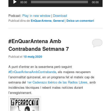
00:00
00:00
d'àudio
Podcast:
Play in new window
|
Download
Publicat dins de
EnQuarAntena
,
General
|
Deixa un comentari
#EnQuarAntena Amb
Contrabanda Setmana 7
Publicat el
10 maig 2020
A punt d’entrar en la sesentena però seguint
#EnQuarAntenaAmbContrabanda
, els majares recuperem
l’anormalitat quinzenal, en un programa fet el mateix cap de
setmana del
1er Cadenazo ibérico de las Radios Libres
, amb
incidències tècniques i rebent males notícies durant
l’enregistrament.