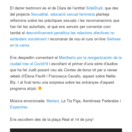
El darrer testimoni és el de Clara de l’entitat
SidaStudi
, que des
del projecte
Sexualitat, educació sexual feminista
planteja
reflexions sobre les pràctiques sexuals i les recomanacions que
han fet les autoritats, el què ens serveix per comentar com
també el
desconfinament penalitza les relacions afectives no
estàndars socialment
i recomanar de nou el curs on-line
Señores
en la cama.
Ens despedim comentant el
Manifesto por la reorganización de la
ciudad tras el Covid19
i escoltant el primer d’una sèrie d’àudios
que ha fet Judit posant veu als
Contes de bona nit per a nenes
rebels
d’Elena Favilli i Francesca Cavallo, aquest sobre Nellie
Bly. I al final teniu una sorpresa sobre les entranyes d’aquest
programa atípic
Música emocionada:
Mariani
, La Tia Figa, Aerolineas Federales i
Espectres
.
Ens escoltem des de la plaça Real el 14 de juny!
Reproductor