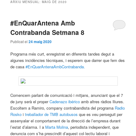
ARXIU MENSUAL:
MAIG DE 2020
#EnQuarAntena Amb
Contrabanda Setmana 8
Publicat el
24 maig 2020
Programa més curt, enregistrat en diferents tandes degut a
algunes incidències tècniques, i esperem que darrer que fem des
de casa
#EnQuarAntenaAmbContrabanda.
Comencem parlant de comunicació i mitjans, anunciant que el 7
de juny serà el proper
Cadenazo ibérico
amb altres ràdios lliures.
Escoltem a Ramiro, company contrabandista del programa
Radio
Rosko
i
treballador de TMB autobusos
que es veu perseguit per
assenyalar el comportament de la direcció de l’empresa durant
l’estat d’alarma. I a
Marta Molina
, periodista independent, que
denuncia com s’ha prescindit d’aquest col·lectiu laboral i