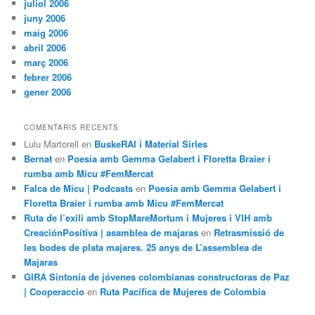
juliol 2006
juny 2006
maig 2006
abril 2006
març 2006
febrer 2006
gener 2006
COMENTARIS RECENTS
Lulu Martorell
en
BuskeRAI i Material Sirles
Bernat
en
Poesia amb Gemma Gelabert i Floretta Braier i
rumba amb Micu #FemMercat
Falca de Micu | Podcasts
en
Poesia amb Gemma Gelabert i
Floretta Braier i rumba amb Micu #FemMercat
Ruta de l’exili amb StopMareMortum i Mujeres i VIH amb
CreaciónPositiva | asamblea de majaras
en
Retrasmissió de
les bodes de plata majares. 25 anys de L’assemblea de
Majaras
GIRA Sintonía de jóvenes colombianas constructoras de Paz
| Cooperaccio
en
Ruta Pacífica de Mujeres de Colombia