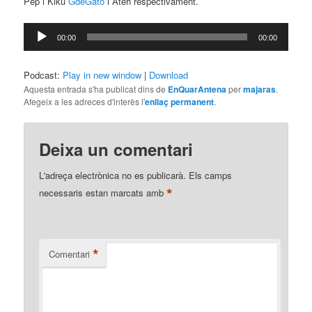
Pep i Kiku
GdeGato
i Ateh respectivament.
Reproductor
00:00
00:00
d'àudio
Podcast:
Play in new window
|
Download
Aquesta entrada s'ha publicat dins de
EnQuarAntena
per
majaras
.
Afegeix a les adreces d'interès l'
enllaç permanent
.
Deixa un comentari
L'adreça electrònica no es publicarà.
Els camps
*
necessaris estan marcats amb
*
Comentari