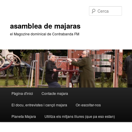
Aneu
al
Cerca
contingut
principal
asamblea de majaras
el Magozine dominical de Contrabanda FM
Menú
Pàgina d'inici
Contacte majara
principal
El docu, entrevistes i cançó majara
On escoltar-nos
Planeta Majara
Utilitza els mitjans lliures (que pa eso estan)