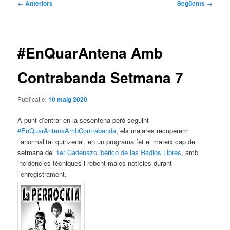
Navegació
←
Anteriors
Següents
→
per
les
entrades
#EnQuarAntena Amb
Contrabanda Setmana 7
Publicat el
10 maig 2020
A punt d’entrar en la sesentena però seguint
#EnQuarAntenaAmbContrabanda
, els majares recuperem
l’anormalitat quinzenal, en un programa fet el mateix cap de
setmana del
1er Cadenazo ibérico de las Radios Libres
, amb
incidències tècniques i rebent males notícies durant
l’enregistrament.