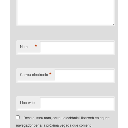
*
Nom
*
Correu electrònic
Lloc web
Desa el meu nom, correu electrònic i lloc web en aquest
navegador per a la pròxima vegada que comenti.