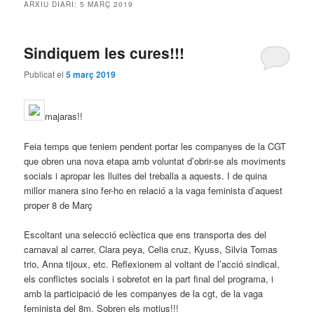
ARXIU DIARI:
5 MARÇ 2019
Sindiquem les cures!!!
Publicat el
5 març 2019
majaras!!
Feia temps que teniem pendent portar les companyes de la CGT
que obren una nova etapa amb voluntat d’obrir-se als moviments
socials i apropar les lluites del treballa a aquests. I de quina
millor manera sino fer-ho en relació a la vaga feminista d’aquest
proper 8 de Març
Escoltant una selecció eclèctica que ens transporta des del
carnaval al carrer, Clara peya, Celia cruz, Kyuss, Silvia Tomas
trio, Anna tijoux, etc. Reflexionem al voltant de l’acció sindical,
els conflictes socials i sobretot en la part final del programa, i
amb la participació de les companyes de la cgt, de la vaga
feminista del 8m. Sobren els motius!!!