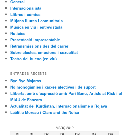
General
Internacionalista
Llibres i còmics
Mitjans lliures i comunitaris
Música en viu i entrevistada
Noticies
Presentació impresentable
Retransmissions des del carrer
Sobre afectes, emocions i sexualitat
Teatro del bueno (en viu)
ENTRADES RECENTS
Bye Bye Majaras
No monogàmies i xarxes afectives i de suport
Llibertat amb d’expressió amb Pari Banu, Artists at Risk i el
MIAU de Fanzara
Actualitat del Kurdistan, internacionalisme a Rojava
Laëtitia Moreau i Clare and the Noise
MARÇ 2019
Dl
Dt
Dc
Dj
Dv
Ds
Dg