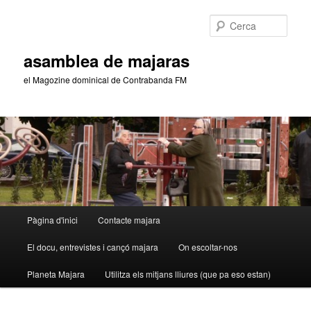
Aneu
Aneu
al
al
Cerca
contingut
contingut
principal
secundari
asamblea de majaras
el Magozine dominical de Contrabanda FM
Menú
Pàgina d'inici
Contacte majara
principal
El docu, entrevistes i cançó majara
On escoltar-nos
Planeta Majara
Utilitza els mitjans lliures (que pa eso estan)