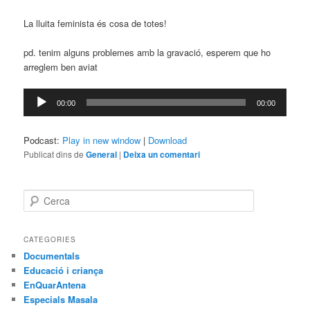
La lluita feminista és cosa de totes!
pd. tenim alguns problemes amb la gravació, esperem que ho
arreglem ben aviat
Reproductor
00:00
00:00
d'àudio
Podcast:
Play in new window
|
Download
Publicat dins de
General
|
Deixa un comentari
C
e
r
c
CATEGORIES
a
Documentals
Educació i criança
EnQuarAntena
Especials Masala