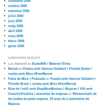
novembre 2006
octubre 2006
setembre 2006
juliol 2006
juny 2006
maig 2006
abril 2006
març 2006
febrer 2006
gener 2006
COMENTARIS RECENTS
Lulu Martorell
en
BuskeRAI i Material Sirles
Bernat
en
Poesia amb Gemma Gelabert i Floretta Braier i
rumba amb Micu #FemMercat
Falca de Micu | Podcasts
en
Poesia amb Gemma Gelabert i
Floretta Braier i rumba amb Micu #FemMercat
Ruta de l’exili amb StopMareMortum i Mujeres i VIH amb
CreaciónPositiva | asamblea de majaras
en
Retrasmissió de
les bodes de plata majares. 25 anys de L’assemblea de
Majaras