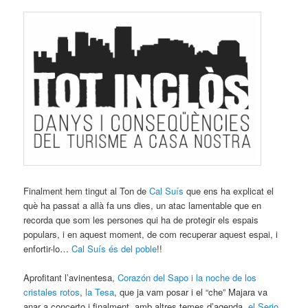
Finalment hem tingut al Ton de
Cal Suís
que ens ha explicat el
què ha passat a allà fa uns dies, un atac lamentable que en
recorda que som les persones qui ha de protegir els espais
populars, i en aquest moment, de com recuperar aquest espai, i
enfortir-lo…
Cal Suís és del poble
!!
Aprofitant l’avinentesa,
Corazón del Sapo i la noche de los
cristales rotos
,
la Tesa
, que ja vam posar i el “che” Majara va
anar a concerto i finalment, amb altres temes d’agenda,
el Serio