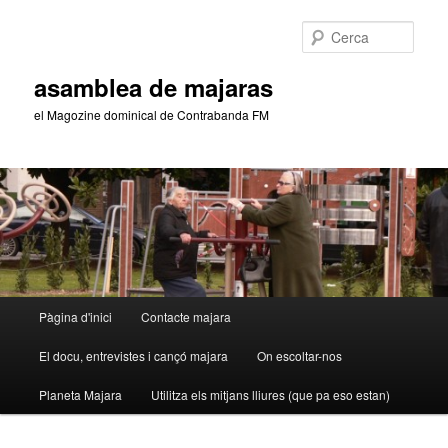
Aneu
Aneu
al
al
Cerca
contingut
contingut
principal
secundari
asamblea de majaras
el Magozine dominical de Contrabanda FM
Menú
Pàgina d'inici
Contacte majara
principal
El docu, entrevistes i cançó majara
On escoltar-nos
Planeta Majara
Utilitza els mitjans lliures (que pa eso estan)