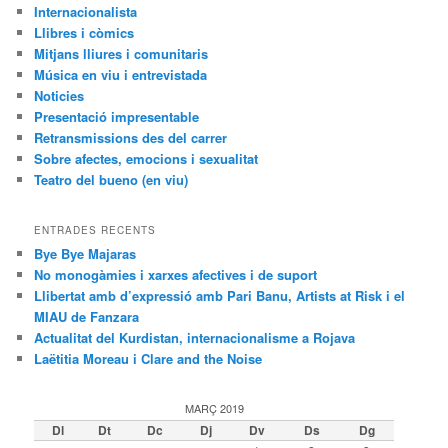
Internacionalista
Llibres i còmics
Mitjans lliures i comunitaris
Música en viu i entrevistada
Noticies
Presentació impresentable
Retransmissions des del carrer
Sobre afectes, emocions i sexualitat
Teatro del bueno (en viu)
ENTRADES RECENTS
Bye Bye Majaras
No monogàmies i xarxes afectives i de suport
Llibertat amb d’expressió amb Pari Banu, Artists at Risk i el
MIAU de Fanzara
Actualitat del Kurdistan, internacionalisme a Rojava
Laëtitia Moreau i Clare and the Noise
MARÇ 2019
Dl
Dt
Dc
Dj
Dv
Ds
Dg