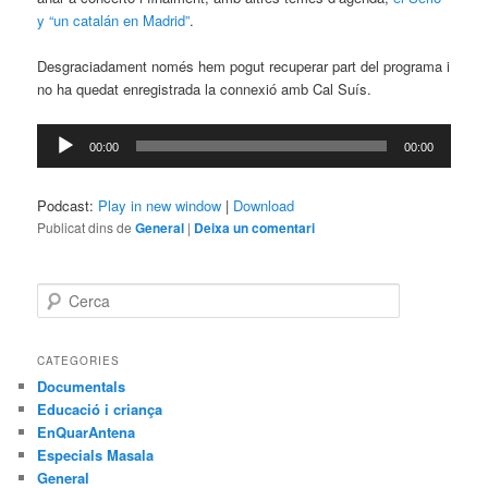
y “un catalán en Madrid”
.
Desgraciadament només hem pogut recuperar part del programa i
no ha quedat enregistrada la connexió amb Cal Suís.
Reproductor
00:00
00:00
d'àudio
Podcast:
Play in new window
|
Download
Publicat dins de
General
|
Deixa un comentari
C
e
r
c
CATEGORIES
a
Documentals
Educació i criança
EnQuarAntena
Especials Masala
General