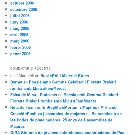
octubre 2006
setembre 2006
juliol 2006
juny 2006
maig 2006
abril 2006
març 2006
febrer 2006
gener 2006
COMENTARIS RECENTS
Lulu Martorell
en
BuskeRAI i Material Sirles
Bernat
en
Poesia amb Gemma Gelabert i Floretta Braier i
rumba amb Micu #FemMercat
Falca de Micu | Podcasts
en
Poesia amb Gemma Gelabert i
Floretta Braier i rumba amb Micu #FemMercat
Ruta de l’exili amb StopMareMortum i Mujeres i VIH amb
CreaciónPositiva | asamblea de majaras
en
Retrasmissió de
les bodes de plata majares. 25 anys de L’assemblea de
Majaras
GIRA Sintonía de jóvenes colombianas constructoras de Paz