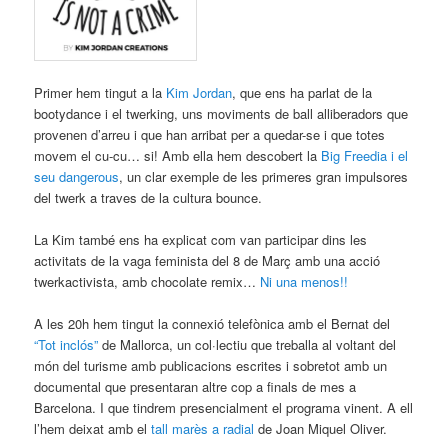
Primer hem tingut a la
Kim Jordan
, que ens ha parlat de la
bootydance i el twerking, uns moviments de ball alliberadors que
provenen d’arreu i que han arribat per a quedar-se i que totes
movem el cu-cu… si! Amb ella hem descobert la
Big Freedia i el
seu dangerous
, un clar exemple de les primeres gran impulsores
del twerk a traves de la cultura bounce.
La Kim també ens ha explicat com van participar dins les
activitats de la vaga feminista del 8 de Març amb una acció
twerkactivista, amb chocolate remix…
Ni una menos!!
A les 20h hem tingut la connexió telefònica amb el Bernat del
“Tot inclós”
de Mallorca, un col·lectiu que treballa al voltant del
món del turisme amb publicacions escrites i sobretot amb un
documental que presentaran altre cop a finals de mes a
Barcelona. I que tindrem presencialment el programa vinent. A ell
l’hem deixat amb el
tall marès a radial
de Joan Miquel Oliver.