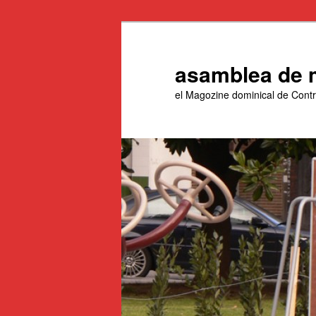
Aneu
Aneu
al
al
contingut
contingut
asamblea de 
principal
secundari
el Magozine dominical de Con