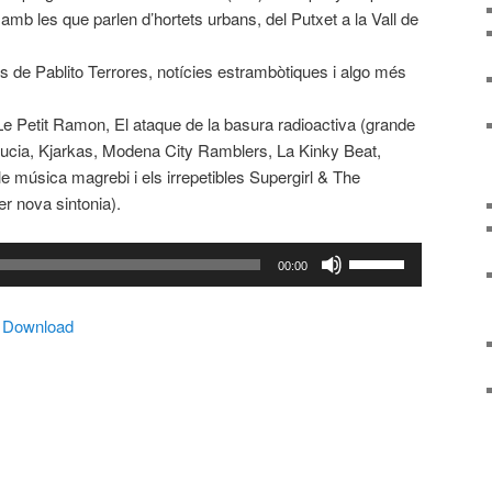
b les que parlen d’hortets urbans, del Putxet a la Vall de
 de Pablito Terrores, notícies estrambòtiques i algo més
Le Petit Ramon, El ataque de la basura radioactiva (grande
Lucia, Kjarkas, Modena City Ramblers, La Kinky Beat,
le música magrebi i els irrepetibles Supergirl & The
er nova sintonia).
Feu
00:00
servir
les
|
Download
tecles
de
fletxa
cap
amunt/cap
avall
per