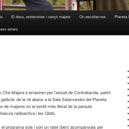
ra
El docu, entrevistes i cançó majara
On escoltar-nos
Planeta 
a eso estan)
 Che Majara s’arrastren per l’estudi de Contrabanda, patint
 galàctic de la nit abans a la Sala Salamandra del Planeta
de majares en el sentit més literal de la paraula
asura radioactiva i les Qbits.
 el programa sols i són un ratet (ben) acompanyats per