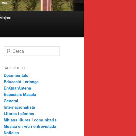
Majara
C
e
r
c
CATEGORIES
a
Documentals
Educació i criança
EnQuarAntena
Especials Masala
General
Internacionalista
Llibres i còmics
Mitjans lliures i comunitaris
Música en viu i entrevistada
Noticies