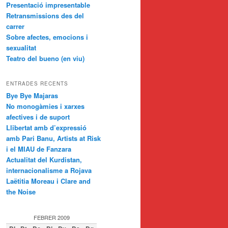
Presentació impresentable
Retransmissions des del
carrer
Sobre afectes, emocions i
sexualitat
Teatro del bueno (en viu)
ENTRADES RECENTS
Bye Bye Majaras
No monogàmies i xarxes
afectives i de suport
Llibertat amb d’expressió
amb Pari Banu, Artists at Risk
i el MIAU de Fanzara
Actualitat del Kurdistan,
internacionalisme a Rojava
Laëtitia Moreau i Clare and
the Noise
FEBRER 2009