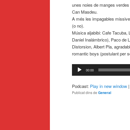
unes noies de manges verdes am
Can Masdeu.
A més les impagables missives
(o no).
Música aljabibi: Cafe Tacuba, 
Daniel Inalámbrico), Paco de 
Distorsion, Albert Pla, agradab
romantic boys (postulant per s
Reproductor
00:00
d'àudio
Podcast:
Play in new window
Publicat dins de
General