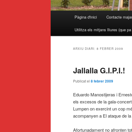
Menú
Pàgina d'inici
Contacte maja
principal
Utilitza els mitjans lliures (que p
ARXIU DIARI:
8 FEBRER 2009
Jallalla G.I.P.I.!
Publicat el
8 febrer 2009
Eduardo Manostijeras i Ernesto
els excesos de la gala-concert
Lumpen on exercint un cop més 
acompanyen a El ataque de la b
Afortunadament no afronten tot