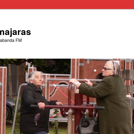
majaras
trabanda FM