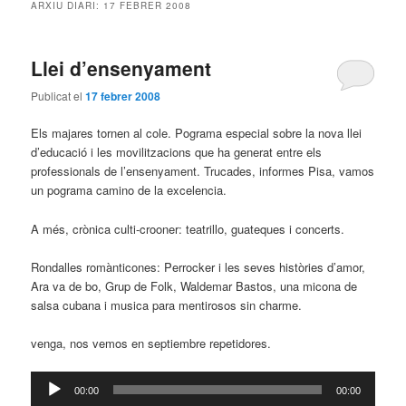
ARXIU DIARI:
17 FEBRER 2008
Llei d’ensenyament
Publicat el
17 febrer 2008
Els majares tornen al cole. Pograma especial sobre la nova llei
d’educació i les movilitzacions que ha generat entre els
professionals de l’ensenyament. Trucades, informes Pisa, vamos
un pograma camino de la excelencia.
A més, crònica culti-crooner: teatrillo, guateques i concerts.
Rondalles romànticones: Perrocker i les seves històries d’amor,
Ara va de bo, Grup de Folk, Waldemar Bastos, una micona de
salsa cubana i musica para mentirosos sin charme.
venga, nos vemos en septiembre repetidores.
Reproductor
00:00
00:00
d'àudio