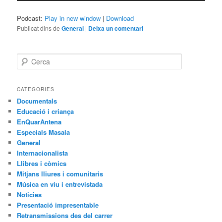
Podcast:
Play in new window
|
Download
Publicat dins de
General
|
Deixa un comentari
C
e
r
c
CATEGORIES
a
Documentals
Educació i criança
EnQuarAntena
Especials Masala
General
Internacionalista
Llibres i còmics
Mitjans lliures i comunitaris
Música en viu i entrevistada
Noticies
Presentació impresentable
Retransmissions des del carrer