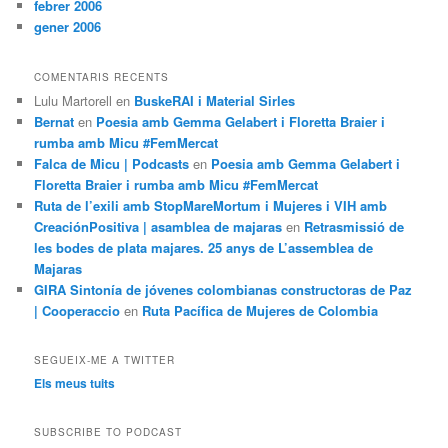
febrer 2006
gener 2006
COMENTARIS RECENTS
Lulu Martorell
en
BuskeRAI i Material Sirles
Bernat
en
Poesia amb Gemma Gelabert i Floretta Braier i
rumba amb Micu #FemMercat
Falca de Micu | Podcasts
en
Poesia amb Gemma Gelabert i
Floretta Braier i rumba amb Micu #FemMercat
Ruta de l’exili amb StopMareMortum i Mujeres i VIH amb
CreaciónPositiva | asamblea de majaras
en
Retrasmissió de
les bodes de plata majares. 25 anys de L’assemblea de
Majaras
GIRA Sintonía de jóvenes colombianas constructoras de Paz
| Cooperaccio
en
Ruta Pacífica de Mujeres de Colombia
SEGUEIX-ME A TWITTER
Els meus tuits
SUBSCRIBE TO PODCAST