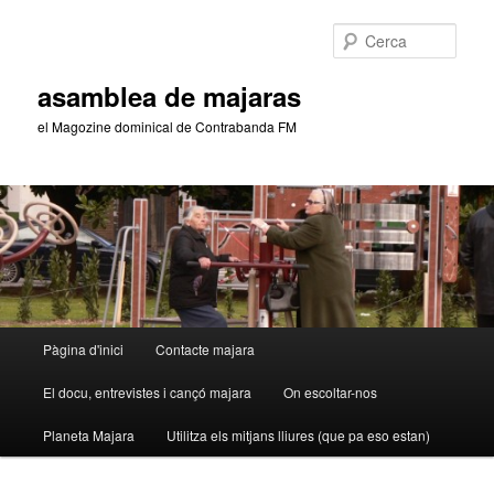
Aneu
Aneu
al
al
Cerca
contingut
contingut
principal
secundari
asamblea de majaras
el Magozine dominical de Contrabanda FM
Menú
Pàgina d'inici
Contacte majara
principal
El docu, entrevistes i cançó majara
On escoltar-nos
Planeta Majara
Utilitza els mitjans lliures (que pa eso estan)