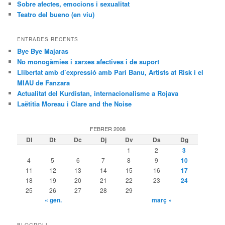
Sobre afectes, emocions i sexualitat
Teatro del bueno (en viu)
ENTRADES RECENTS
Bye Bye Majaras
No monogàmies i xarxes afectives i de suport
Llibertat amb d’expressió amb Pari Banu, Artists at Risk i el
MIAU de Fanzara
Actualitat del Kurdistan, internacionalisme a Rojava
Laëtitia Moreau i Clare and the Noise
FEBRER 2008
Dl
Dt
Dc
Dj
Dv
Ds
Dg
1
2
3
4
5
6
7
8
9
10
11
12
13
14
15
16
17
18
19
20
21
22
23
24
25
26
27
28
29
« gen.
març »
BLOGROLL