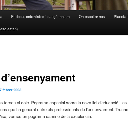
ra
El docu, entrevistes i cançó majara
On escoltar-nos
Planeta 
a eso estan)
i d’ensenyament
7 febrer 2008
s tornen al cole. Pograma especial sobre la nova llei d’educació i les
ions que ha generat entre els professionals de l’ensenyament. Truca
Pisa, vamos un pograma camino de la excelencia.