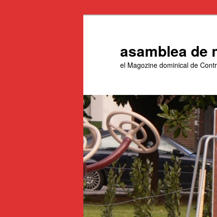
Aneu
al
contingut
asamblea de 
principal
el Magozine dominical de Con