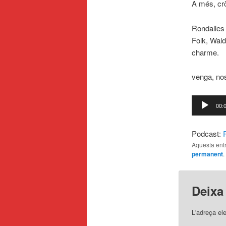
A més, crò
Rondalles 
Folk, Wal
charme.
venga, no
Reproduct
00:
d'àudio
Podcast:
Aquesta entr
permanent
.
Deixa
L'adreça el