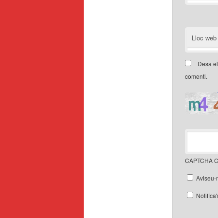
Lloc web
Desa el
comenti.
CAPTCHA C
Aviseu-
Notifica