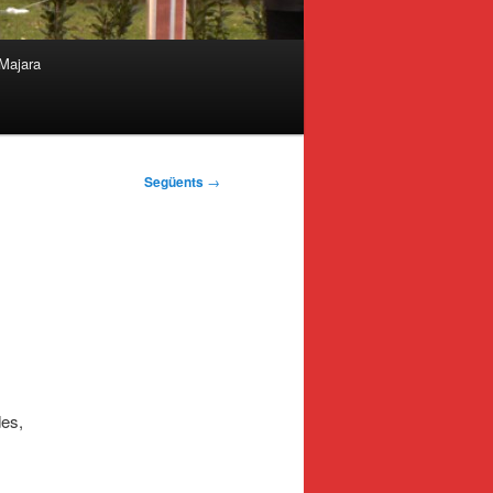
Majara
Següents
→
des,