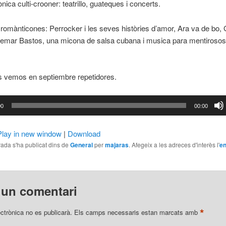
nica culti-crooner: teatrillo, guateques i concerts.
romànticones: Perrocker i les seves històries d’amor, Ara va de bo,
demar Bastos, una micona de salsa cubana i musica para mentirosos
s vemos en septiembre repetidores.
or
00
00:00
Play in new window
|
Download
ada s'ha publicat dins de
General
per
majaras
. Afegeix a les adreces d'interès l'
en
 un comentari
*
ectrònica no es publicarà.
Els camps necessaris estan marcats amb