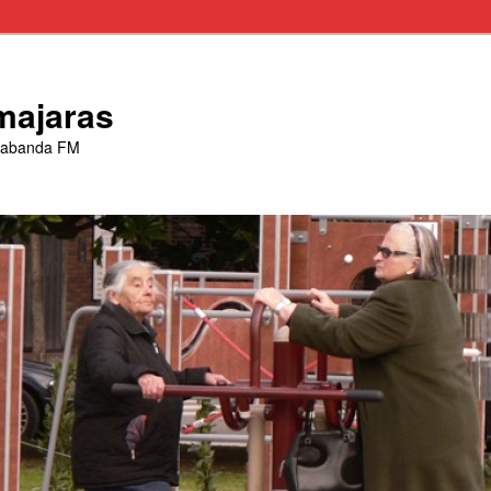
majaras
trabanda FM