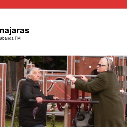
majaras
trabanda FM