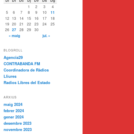
Dl
Dt
Dc
Dj
Dv
Ds
Dg
1
2
3
4
5
6
7
8
9
10
11
12
13
14
15
16
17
18
19
20
21
22
23
24
25
26
27
28
29
30
« maig
jul. »
BLOGROLL
Agencia29
CONTRABANDA FM
Coordinadora de Ràdios
Lliures
Radios Libres del Estado
ARXIUS
maig 2024
febrer 2024
gener 2024
desembre 2023
novembre 2023