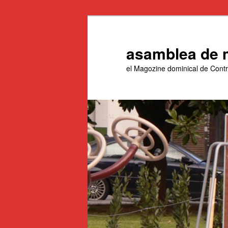
Aneu
Aneu
al
al
contingut
contingut
asamblea de 
principal
secundari
el Magozine dominical de Con