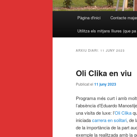
Menú
Pàgina d'inici
Contacte maja
principal
Utilitza els mitjans lliures (que p
ARXIU DIARI:
11 JUNY 2023
Oli Clika en viu
Publicat el
11 juny 2023
Programa més curt i amb molt
l’absència d’Eduardo Manostije
una visita de luxe: l’
Oli Clika
qu
iniciada
carrera en solitari
, de 
de la importància de la part au
exemple la realitzada amb la g