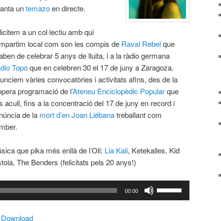
 canta un
temazo
en directe.
licitem a un col·lectiu amb qui
mpartim local com son les compis de
Raval Rebel
que
aben de celebrar 5 anys de lluita, i a la ràdio germana
dio Topo
que en celebren 30 el 17 de juny a Zaragoza.
unciem vàries convocatòries i activitats afins, des de la
opera programació de l’
Ateneu Enciclopèdic Popular
que
s acull, fins a la concentració del 17 de juny en record i
núncia de la
mort d’en Joan Liébana
treballant com
mber.
sica que pika més enllà de l’Oli:
Lia Kali
, Ketekalles, Kid
stola, The Benders (felicitats pels 20 anys!)
Feu
00:00
servir
les
|
Download