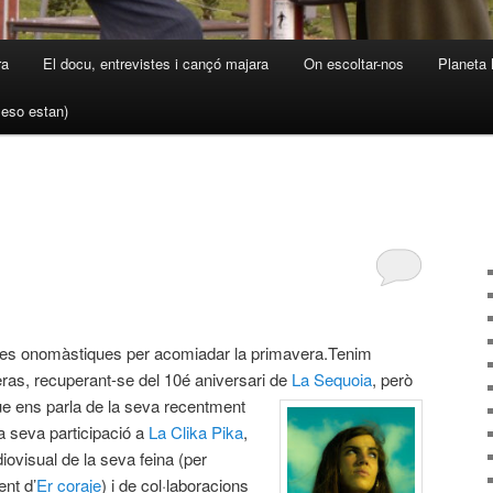
ra
El docu, entrevistes i cançó majara
On escoltar-nos
Planeta 
a eso estan)
es onomàstiques per acomiadar la primavera.Tenim
ras, recuperant-se del 10é aniversari de
La Sequoia
,
però
e ens parla de la seva recentment
la seva participació a
La Clika Pika
,
diovisual de la seva feina (per
ent d’
Er coraje
) i de col·laboracions