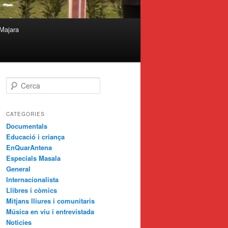
Majara
C
e
r
c
CATEGORIES
a
Documentals
Educació i criança
EnQuarAntena
Especials Masala
General
Internacionalista
Llibres i còmics
Mitjans lliures i comunitaris
Música en viu i entrevistada
Noticies