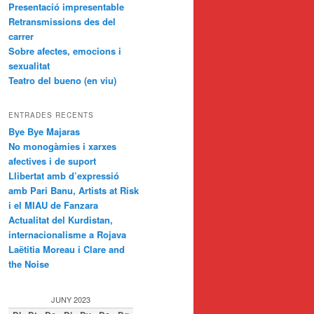
Presentació impresentable
Retransmissions des del
carrer
Sobre afectes, emocions i
sexualitat
Teatro del bueno (en viu)
ENTRADES RECENTS
Bye Bye Majaras
No monogàmies i xarxes
afectives i de suport
Llibertat amb d’expressió
amb Pari Banu, Artists at Risk
i el MIAU de Fanzara
Actualitat del Kurdistan,
internacionalisme a Rojava
Laëtitia Moreau i Clare and
the Noise
JUNY 2023