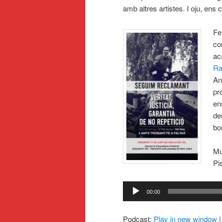
amb altres artistes. I oju, ens
Fe
co
ac
Ra
An
pr
en
de
bo
Mú
Pi
Reproductor
00:00
d'àudio
Podcast:
Play in new window