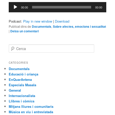
Reproductor
00:00
00:00
d'àudio
Podcast:
Play in new window
|
Download
Publicat dins de
Documentals
,
Sobre afectes, emocions i sexualitat
|
Deixa un comentari
C
e
r
c
CATEGORIES
a
Documentals
Educació i criança
EnQuarAntena
Especials Masala
General
Internacionalista
Llibres i còmics
Mitjans lliures i comunitaris
Música en viu i entrevistada