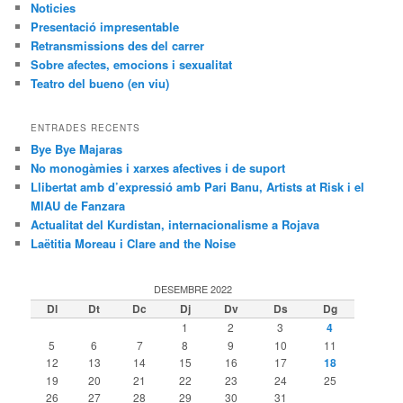
Noticies
Presentació impresentable
Retransmissions des del carrer
Sobre afectes, emocions i sexualitat
Teatro del bueno (en viu)
ENTRADES RECENTS
Bye Bye Majaras
No monogàmies i xarxes afectives i de suport
Llibertat amb d’expressió amb Pari Banu, Artists at Risk i el
MIAU de Fanzara
Actualitat del Kurdistan, internacionalisme a Rojava
Laëtitia Moreau i Clare and the Noise
DESEMBRE 2022
Dl
Dt
Dc
Dj
Dv
Ds
Dg
1
2
3
4
5
6
7
8
9
10
11
12
13
14
15
16
17
18
19
20
21
22
23
24
25
26
27
28
29
30
31