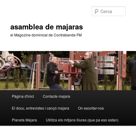
Aneu
Aneu
al
al
Cerca
contingut
contingut
principal
secundari
asamblea de majaras
el Magozine dominical de Contrabanda FM
Menú
Pàgina d'inici
Contacte majara
principal
El docu, entrevistes i cançó majara
On escoltar-nos
Planeta Majara
Utilitza els mitjans lliures (que pa eso estan)