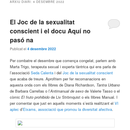
ARXIU DIARI:
4 DESEMBRE 2022
El Joc de la sexualitat
conscient i el docu Aquí no
pasó na
Publicat el
4 desembre 2022
Per combatre el desembre que comença congelat, parlem amb
Marta Trigo, terapeuta sexual i experta tàntrica qui ens parla de
l’associació
Seda Calenta
i del
Joc de la sexualitat conscient
que acaba de treure. Aprofitem per fer recomanacions en
aquesta onda com els llibres de Diana Richardson,
Tantra Urbano
de Barbara Carrellas o l’
Antimanual de sexo
de Valerie Tasso o el
còmic
El fruto prohibido
de Liv Strömquist o els llibres Manual. I
per comentar que just en aquells moments s’està realitzant el
VI
aplec
d’
Eixams, associació que promou la diversitat afectiva
.