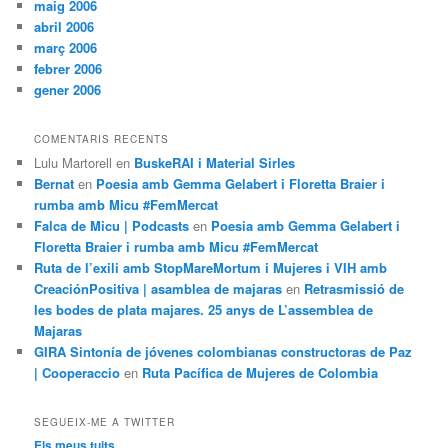
maig 2006
abril 2006
març 2006
febrer 2006
gener 2006
COMENTARIS RECENTS
Lulu Martorell
en
BuskeRAI i Material Sirles
Bernat
en
Poesia amb Gemma Gelabert i Floretta Braier i
rumba amb Micu #FemMercat
Falca de Micu | Podcasts
en
Poesia amb Gemma Gelabert i
Floretta Braier i rumba amb Micu #FemMercat
Ruta de l’exili amb StopMareMortum i Mujeres i VIH amb
CreaciónPositiva | asamblea de majaras
en
Retrasmissió de
les bodes de plata majares. 25 anys de L’assemblea de
Majaras
GIRA Sintonía de jóvenes colombianas constructoras de Paz
| Cooperaccio
en
Ruta Pacífica de Mujeres de Colombia
SEGUEIX-ME A TWITTER
Els meus tuits