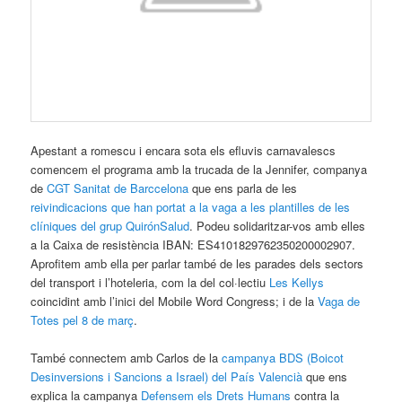
Apestant a romescu i encara sota els efluvis carnavalescs
comencem el programa amb la trucada de la Jennifer, companya
de
CGT Sanitat de Barccelona
que ens parla de les
reivindicacions que han portat a la vaga a les plantilles de les
clíniques del grup QuirónSalud
. Podeu solidaritzar-vos amb elles
a la Caixa de resistència IBAN: ES4101829762350200002907.
Aprofitem amb ella per parlar també de les parades dels sectors
del transport i l’hoteleria, com la del col·lectiu
Les Kellys
coincidint amb l’inici del Mobile Word Congress; i de la
Vaga de
Totes pel 8 de març
.
També connectem amb Carlos de la
campanya BDS (Boicot
Desinversions i Sancions a Israel) del País Valencià
que ens
explica la campanya
Defensem els Drets Humans
contra la