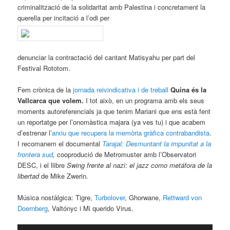
criminalització de la solidaritat amb Palestina i concretament la
querella per incitació a l’odi per
denunciar la contractació del cantant Matisyahu per part del
Festival Rototom.
Fem crònica de la
jornada reivindicativa i de treball
Quina és la
Vallcarca que volem.
I tot això, en un programa amb els seus
moments autoreferencials ja que tenim Mariani que ens està fent
un reportatge per l’onomàstica majara (ya ves tu) i que acabem
d’estrenar l’
arxiu que recupera la memòria gràfica contrabandista
.
I recomanem el documental
Tarajal: Desmuntant la impunitat a la
frontera sud
,
cooprodució de Metromuster amb l’Observatori
DESC, i el llibre
Swing frente al nazi: el jazz como metáfora de la
libertad
de Mike Zwerin.
Música nostàlgica: Tigre,
Turbolover
, Ghorwane,
Rettward von
Doernberg
, Valtónyc i Mi querido Virus.
Reproductor