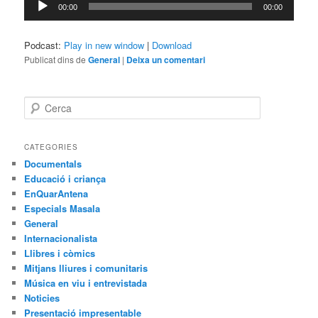
00:00
00:00
d'àudio
Podcast:
Play in new window
|
Download
Publicat dins de
General
|
Deixa un comentari
C
e
r
c
CATEGORIES
a
Documentals
Educació i criança
EnQuarAntena
Especials Masala
General
Internacionalista
Llibres i còmics
Mitjans lliures i comunitaris
Música en viu i entrevistada
Noticies
Presentació impresentable