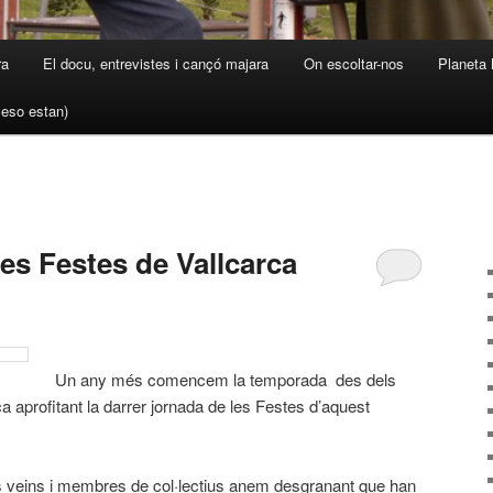
ra
El docu, entrevistes i cançó majara
On escoltar-nos
Planeta 
a eso estan)
es Festes de Vallcarca
Un any més comencem la temporada des dels
a aprofitant la darrer jornada de les Festes d’aquest
s veins i membres de col·lectius anem desgranant que han