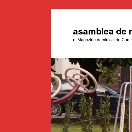
Aneu
Aneu
al
al
contingut
contingut
asamblea de 
principal
secundari
el Magozine dominical de Con