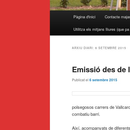
Menú
Pàgina d'inici
Contacte maja
principal
Utilitza els mitjans lliures (que p
ARXIU DIARI:
6 SETEMBRE 2015
Emissió des de l
Publicat el
6 setembre 2015
polsegosos carrers de Vallcarc
combatiu barri.
Així, acompanyats de diferent