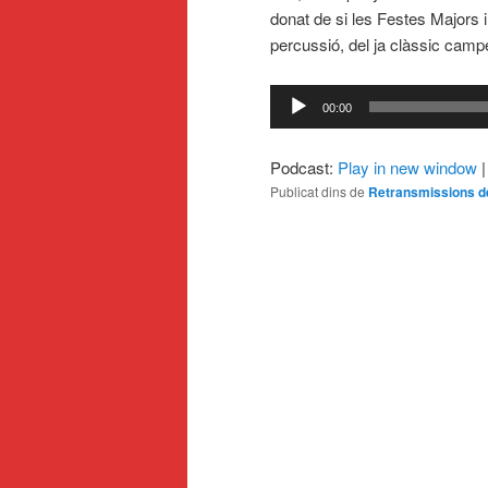
donat de si les Festes Majors i l
percussió, del ja clàssic camp
Reproductor
00:00
d'àudio
Podcast:
Play in new window
Publicat dins de
Retransmissions de