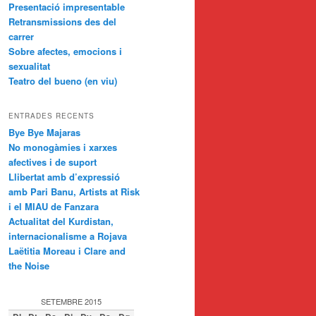
Presentació impresentable
Retransmissions des del
carrer
Sobre afectes, emocions i
sexualitat
Teatro del bueno (en viu)
ENTRADES RECENTS
Bye Bye Majaras
No monogàmies i xarxes
afectives i de suport
Llibertat amb d’expressió
amb Pari Banu, Artists at Risk
i el MIAU de Fanzara
Actualitat del Kurdistan,
internacionalisme a Rojava
Laëtitia Moreau i Clare and
the Noise
SETEMBRE 2015