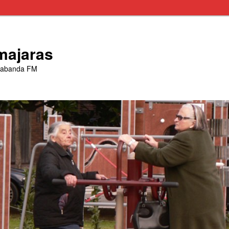
majaras
trabanda FM