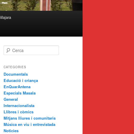
Majara
C
e
r
c
CATEGORIES
a
Documentals
Educació i criança
EnQuarAntena
Especials Masala
General
Internacionalista
Llibres i còmics
Mitjans lliures i comunitaris
Música en viu i entrevistada
Noticies