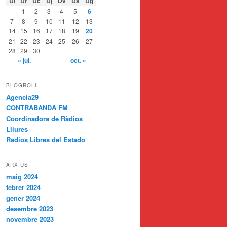
Dl
Dt
Dc
Dj
Dv
Ds
Dg
1
2
3
4
5
6
7
8
9
10
11
12
13
14
15
16
17
18
19
20
21
22
23
24
25
26
27
28
29
30
« jul.
oct. »
BLOGROLL
Agencia29
CONTRABANDA FM
Coordinadora de Ràdios
Lliures
Radios Libres del Estado
ARXIUS
maig 2024
febrer 2024
gener 2024
desembre 2023
novembre 2023