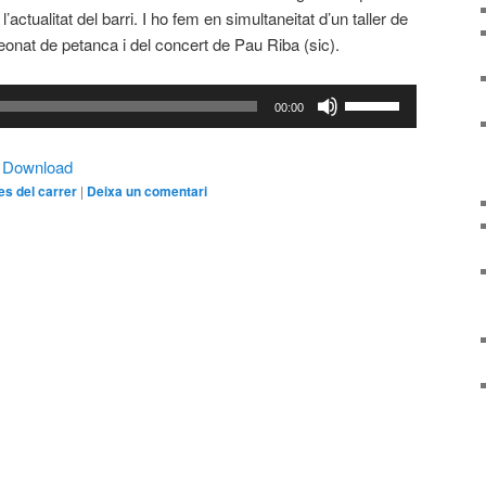
’actualitat del barri. I ho fem en simultaneitat d’un taller de
eonat de petanca i del concert de Pau Riba (sic).
Feu
00:00
servir
les
|
Download
tecles
s del carrer
|
Deixa un comentari
de
fletxa
cap
amunt/cap
avall
per
incrementar
o
disminuir
el
volum.