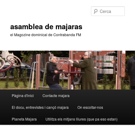
Aneu
Aneu
al
al
Cerca
contingut
contingut
principal
secundari
asamblea de majaras
el Magozine dominical de Contrabanda FM
Menú
Pàgina d'inici
Contacte majara
principal
El docu, entrevistes i cançó majara
On escoltar-nos
Planeta Majara
Utilitza els mitjans lliures (que pa eso estan)