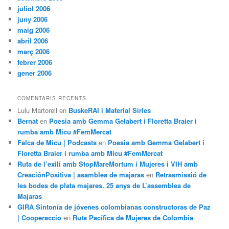
juliol 2006
juny 2006
maig 2006
abril 2006
març 2006
febrer 2006
gener 2006
COMENTARIS RECENTS
Lulu Martorell
en
BuskeRAI i Material Sirles
Bernat
en
Poesia amb Gemma Gelabert i Floretta Braier i
rumba amb Micu #FemMercat
Falca de Micu | Podcasts
en
Poesia amb Gemma Gelabert i
Floretta Braier i rumba amb Micu #FemMercat
Ruta de l’exili amb StopMareMortum i Mujeres i VIH amb
CreaciónPositiva | asamblea de majaras
en
Retrasmissió de
les bodes de plata majares. 25 anys de L’assemblea de
Majaras
GIRA Sintonía de jóvenes colombianas constructoras de Paz
| Cooperaccio
en
Ruta Pacífica de Mujeres de Colombia