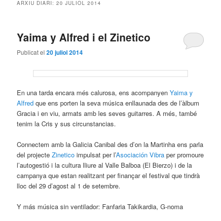
ARXIU DIARI:
20 JULIOL 2014
Yaima y Alfred i el Zinetico
Publicat el
20 juliol 2014
En una tarda encara més calurosa, ens acompanyen
Yaima y
Alfred
que ens porten la seva música enllaunada des de l’àlbum
Gracia i en viu, armats amb les seves guitarres. A més, també
tenim la Cris y sus circunstancias.
Connectem amb la Galicia Canibal des d’on la Martinha ens parla
del projecte
Zinetico
impulsat per l’
Asociación Vibra
per promoure
l’autogestió i la cultura lliure al Valle Balboa (El Bierzo) i de la
campanya que estan realitzant per finançar el festival que tindrà
lloc del 29 d’agost al 1 de setembre.
Y más música sin ventilador: Fanfaria Takikardia, G-noma