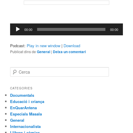
Reproductor
00:00
00:00
d'àudio
Podcast:
Play in new window
|
Download
Publicat dins de
General
|
Deixa un comentari
C
e
r
c
CATEGORIES
a
Documentals
Educació i criança
EnQuarAntena
Especials Masala
General
Internacionalista
Llibres i còmics