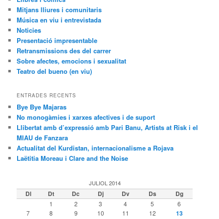
Mitjans lliures i comunitaris
Música en viu i entrevistada
Noticies
Presentació impresentable
Retransmissions des del carrer
Sobre afectes, emocions i sexualitat
Teatro del bueno (en viu)
ENTRADES RECENTS
Bye Bye Majaras
No monogàmies i xarxes afectives i de suport
Llibertat amb d’expressió amb Pari Banu, Artists at Risk i el
MIAU de Fanzara
Actualitat del Kurdistan, internacionalisme a Rojava
Laëtitia Moreau i Clare and the Noise
JULIOL 2014
Dl
Dt
Dc
Dj
Dv
Ds
Dg
1
2
3
4
5
6
7
8
9
10
11
12
13