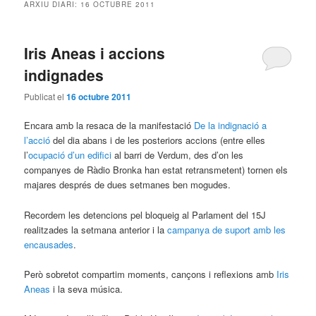
ARXIU DIARI:
16 OCTUBRE 2011
Iris Aneas i accions
indignades
Publicat el
16 octubre 2011
Encara amb la resaca de la manifestació
De la indignació a
l’acció
del dia abans i de les posteriors accions (entre elles
l’
ocupació d’un edifici
al barri de Verdum, des d’on les
companyes de Ràdio Bronka han estat retransmetent) tornen els
majares després de dues setmanes ben mogudes.
Recordem les detencions pel bloqueig al Parlament del 15J
realitzades la setmana anterior i la
campanya de suport amb les
encausades
.
Però sobretot compartim moments, cançons i reflexions amb
Iris
Aneas
i la seva música.