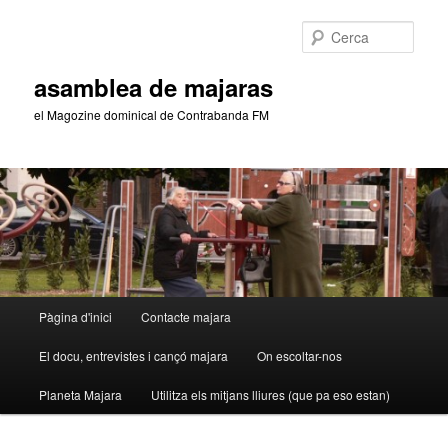
Aneu
Aneu
al
al
Cerca
contingut
contingut
principal
secundari
asamblea de majaras
el Magozine dominical de Contrabanda FM
Menú
Pàgina d'inici
Contacte majara
principal
El docu, entrevistes i cançó majara
On escoltar-nos
Planeta Majara
Utilitza els mitjans lliures (que pa eso estan)