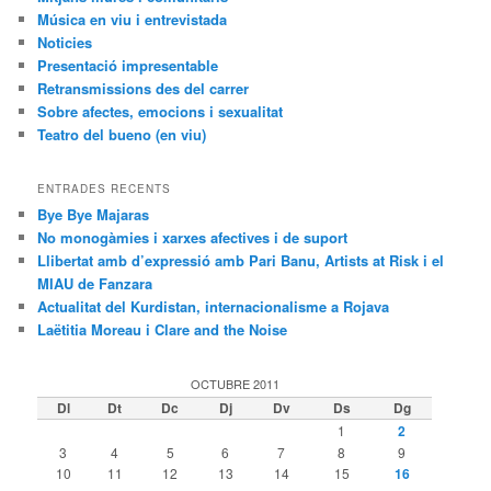
Música en viu i entrevistada
Noticies
Presentació impresentable
Retransmissions des del carrer
Sobre afectes, emocions i sexualitat
Teatro del bueno (en viu)
ENTRADES RECENTS
Bye Bye Majaras
No monogàmies i xarxes afectives i de suport
Llibertat amb d’expressió amb Pari Banu, Artists at Risk i el
MIAU de Fanzara
Actualitat del Kurdistan, internacionalisme a Rojava
Laëtitia Moreau i Clare and the Noise
OCTUBRE 2011
Dl
Dt
Dc
Dj
Dv
Ds
Dg
1
2
3
4
5
6
7
8
9
10
11
12
13
14
15
16