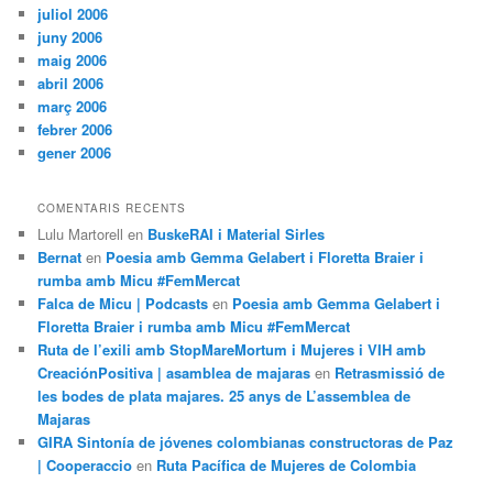
juliol 2006
juny 2006
maig 2006
abril 2006
març 2006
febrer 2006
gener 2006
COMENTARIS RECENTS
Lulu Martorell
en
BuskeRAI i Material Sirles
Bernat
en
Poesia amb Gemma Gelabert i Floretta Braier i
rumba amb Micu #FemMercat
Falca de Micu | Podcasts
en
Poesia amb Gemma Gelabert i
Floretta Braier i rumba amb Micu #FemMercat
Ruta de l’exili amb StopMareMortum i Mujeres i VIH amb
CreaciónPositiva | asamblea de majaras
en
Retrasmissió de
les bodes de plata majares. 25 anys de L’assemblea de
Majaras
GIRA Sintonía de jóvenes colombianas constructoras de Paz
| Cooperaccio
en
Ruta Pacífica de Mujeres de Colombia