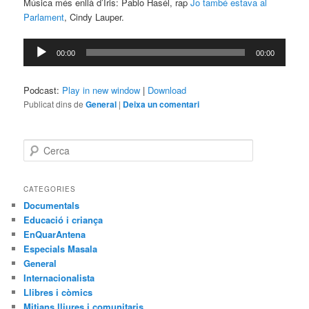
Música més enllà d’Iris: Pablo Hasél, rap
Jo també estava al
Parlament
, Cindy Lauper.
Reproductor
00:00
00:00
d'àudio
Podcast:
Play in new window
|
Download
Publicat dins de
General
|
Deixa un comentari
C
e
r
c
CATEGORIES
a
Documentals
Educació i criança
EnQuarAntena
Especials Masala
General
Internacionalista
Llibres i còmics
Mitjans lliures i comunitaris