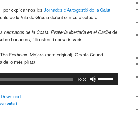
ll
per explicar-nos les
Jornades d’Autogestió de la Salut
punts de la Vila de Gràcia durant el mes d’octubre.
s hermanos de la Costa. Piratería libertaria en el Caribe
de
obre bucaners, filibusters i corsaris varis.
 The Foxholes, Majara (nom original), Orxata Sound
 de lo més pirata.
Feu
00:00
servir
les
|
Download
tecles
comentari
de
fletxa
cap
amunt/cap
avall