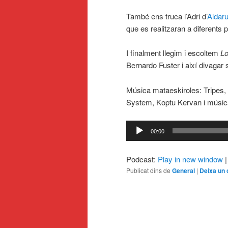
També ens truca l’Adri d’
Aldaru
que es realitzaran a diferents 
I finalment llegim i escoltem
Lo
Bernardo Fuster i així divagar s
Música mataeskiroles: Tripes,
System, Koptu Kervan i música
Reproductor
00:00
d'àudio
Podcast:
Play in new window
Publicat dins de
General
|
Deixa un 