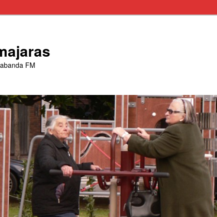
majaras
trabanda FM