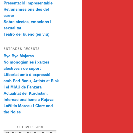
Presentació impresentable
Retransmissions des del
carrer
Sobre afectes, emocions i
sexualitat
Teatro del bueno (en viu)
ENTRADES RECENTS
Bye Bye Majaras
No monogàmies i xarxes
afectives i de suport
Llibertat amb d’expressió
amb Pari Banu, Artists at Risk
i el MIAU de Fanzara
Actualitat del Kurdistan,
internacionalisme a Rojava
Laëtitia Moreau i Clare and
the Noise
SETEMBRE 2010