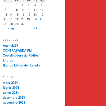
Dl
Dt
Dc
Dj
Dv
Ds
Dg
1
2
3
4
5
6
7
8
9
10
11
12
13
14
15
16
17
18
19
20
21
22
23
24
25
26
27
28
29
30
« ag.
oct. »
BLOGROLL
Agencia29
CONTRABANDA FM
Coordinadora de Ràdios
Lliures
Radios Libres del Estado
ARXIUS
maig 2024
febrer 2024
gener 2024
desembre 2023
novembre 2023