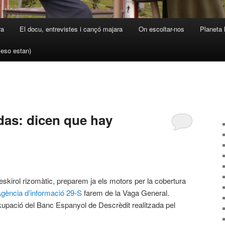
ra
El docu, entrevistes i cançó majara
On escoltar-nos
Planeta 
a eso estan)
das: dicen que hay
eskirol rizomàtic, preparem ja els motors per la cobertura
gència d’informació 29-S
farem de la Vaga General.
upació del Banc Espanyol de Descrèdit realitzada pel