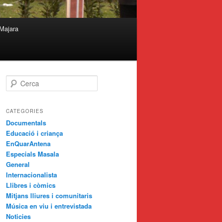
Majara
C
e
r
c
CATEGORIES
a
Documentals
Educació i criança
EnQuarAntena
Especials Masala
General
Internacionalista
Llibres i còmics
Mitjans lliures i comunitaris
Música en viu i entrevistada
Noticies