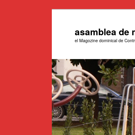
Aneu
Aneu
al
al
contingut
contingut
asamblea de 
principal
secundari
el Magozine dominical de Con