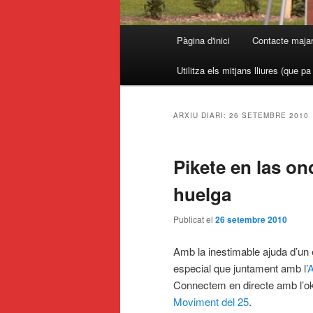
Menú
Pàgina d'inici
Contacte maja
principal
Utilitza els mitjans lliures (que p
ARXIU DIARI:
26 SETEMBRE 2010
Pikete en las on
huelga
Publicat el
26 setembre 2010
Amb la inestimable ajuda d’un 
especial que juntament amb l’
A
Connectem en directe amb l’ok
Moviment del 25
.