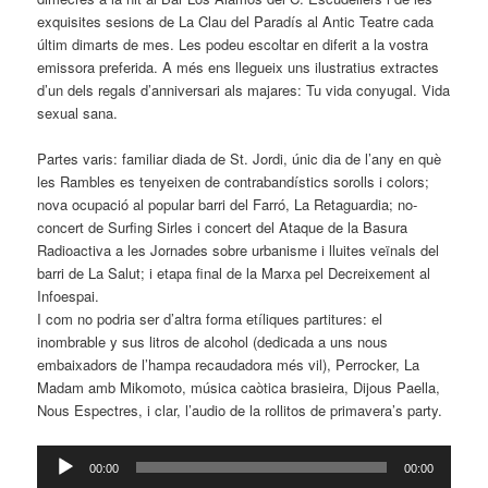
exquisites sesions de La Clau del Paradís al Antic Teatre cada
últim dimarts de mes. Les podeu escoltar en diferit a la vostra
emissora preferida. A més ens llegueix uns ilustratius extractes
d’un dels regals d’anniversari als majares: Tu vida conyugal. Vida
sexual sana.
Partes varis: familiar diada de St. Jordi, únic dia de l’any en què
les Rambles es tenyeixen de contrabandístics sorolls i colors;
nova ocupació al popular barri del Farró, La Retaguardia; no-
concert de Surfing Sirles i concert del Ataque de la Basura
Radioactiva a les Jornades sobre urbanisme i lluites veïnals del
barri de La Salut; i etapa final de la Marxa pel Decreixement al
Infoespai.
I com no podria ser d’altra forma etíliques partitures: el
inombrable y sus litros de alcohol (dedicada a uns nous
embaixadors de l’hampa recaudadora més vil), Perrocker, La
Madam amb Mikomoto, música caòtica brasieira, Dijous Paella,
Nous Espectres, i clar, l’audio de la rollitos de primavera’s party.
Reproductor
00:00
00:00
d'àudio