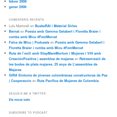
febrer 2006
gener 2006
COMENTARIS RECENTS
Lulu Martorell
en
BuskeRAI i Material Sirles
Bernat
en
Poesia amb Gemma Gelabert i Floretta Braier i
rumba amb Micu #FemMercat
Falca de Micu | Podcasts
en
Poesia amb Gemma Gelabert i
Floretta Braier i rumba amb Micu #FemMercat
Ruta de l’exili amb StopMareMortum i Mujeres i VIH amb
CreaciónPositiva | asamblea de majaras
en
Retrasmissió de
les bodes de plata majares. 25 anys de L’assemblea de
Majaras
GIRA Sintonía de jóvenes colombianas constructoras de Paz
| Cooperaccio
en
Ruta Pacífica de Mujeres de Colombia
SEGUEIX-ME A TWITTER
Els meus tuits
SUBSCRIBE TO PODCAST