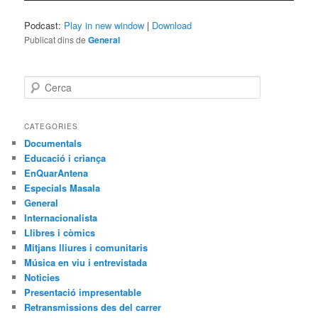
Podcast:
Play in new window
|
Download
Publicat dins de
General
C
e
r
c
CATEGORIES
a
Documentals
Educació i criança
EnQuarAntena
Especials Masala
General
Internacionalista
Llibres i còmics
Mitjans lliures i comunitaris
Música en viu i entrevistada
Noticies
Presentació impresentable
Retransmissions des del carrer