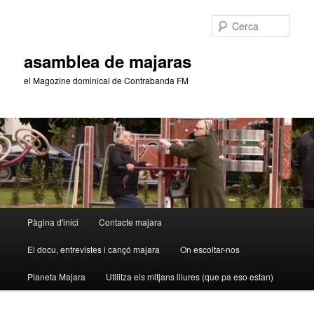
Aneu
Aneu
al
al
Cerca
contingut
contingut
principal
secundari
asamblea de majaras
el Magozine dominical de Contrabanda FM
Menú
Pàgina d'inici
Contacte majara
principal
El docu, entrevistes i cançó majara
On escoltar-nos
Planeta Majara
Utilitza els mitjans lliures (que pa eso estan)