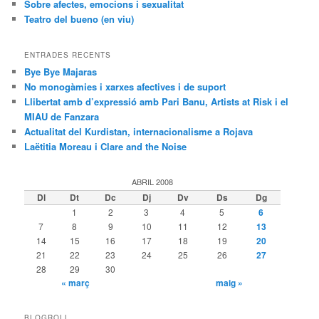
Sobre afectes, emocions i sexualitat
Teatro del bueno (en viu)
ENTRADES RECENTS
Bye Bye Majaras
No monogàmies i xarxes afectives i de suport
Llibertat amb d’expressió amb Pari Banu, Artists at Risk i el
MIAU de Fanzara
Actualitat del Kurdistan, internacionalisme a Rojava
Laëtitia Moreau i Clare and the Noise
ABRIL 2008
Dl
Dt
Dc
Dj
Dv
Ds
Dg
1
2
3
4
5
6
7
8
9
10
11
12
13
14
15
16
17
18
19
20
21
22
23
24
25
26
27
28
29
30
« març
maig »
BLOGROLL