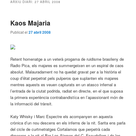
ARXIU DIARI:
27 ABRIL 2008
Kaos Majaria
Publicat el
27 abril 2008
Retent homenatge a un veterà progama de ruidisme brasileny de
Radio Pica, els majares es summergeixen en un espiral de caos
absolut. Malauradament no ha quedat gravat per a la història el
coup d’êtat perpetrat pels pulperos que suplanten els majares
mentres aquests es veuen capturats en un atasco infernal a
l’entrada de la ciutat podrida, radiat en directe, en el que suposa
la primera experiència contrabandistíca en l’apassionant món de
la informació del trànsit.
Katy Whisky i Marc Espectre els acompanyen en aquesta
crònica d’un nou descens en els inferns de la nit. Sarita ens parla
del cicle de curtmetratges Cortalamos que perpetrà cada
dimecres a la nit al Bar Los Alamos del C. Escudellers i de les