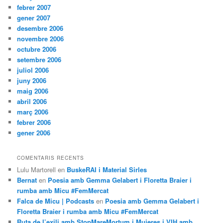
febrer 2007
gener 2007
desembre 2006
novembre 2006
octubre 2006
setembre 2006
juliol 2006
juny 2006
maig 2006
abril 2006
març 2006
febrer 2006
gener 2006
COMENTARIS RECENTS
Lulu Martorell
en
BuskeRAI i Material Sirles
Bernat
en
Poesia amb Gemma Gelabert i Floretta Braier i
rumba amb Micu #FemMercat
Falca de Micu | Podcasts
en
Poesia amb Gemma Gelabert i
Floretta Braier i rumba amb Micu #FemMercat
Ruta de l’exili amb StopMareMortum i Mujeres i VIH amb