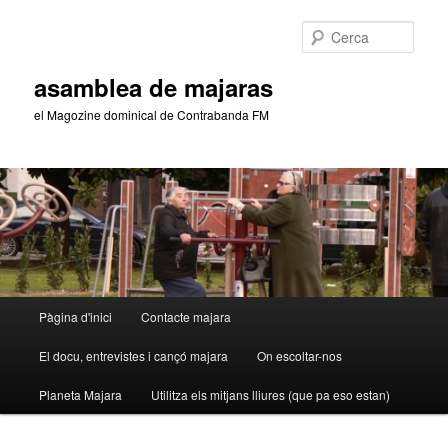
Aneu
Aneu
al
al
Cerca
contingut
contingut
principal
secundari
asamblea de majaras
el Magozine dominical de Contrabanda FM
Menú
Pàgina d'inici
Contacte majara
principal
El docu, entrevistes i cançó majara
On escoltar-nos
Planeta Majara
Utilitza els mitjans lliures (que pa eso estan)