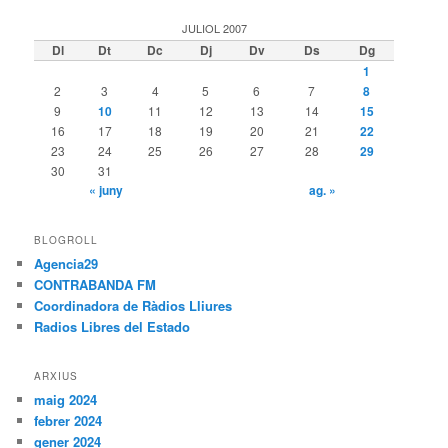
JULIOL 2007
Dl
Dt
Dc
Dj
Dv
Ds
Dg
1
2
3
4
5
6
7
8
9
10
11
12
13
14
15
16
17
18
19
20
21
22
23
24
25
26
27
28
29
30
31
« juny
ag. »
BLOGROLL
Agencia29
CONTRABANDA FM
Coordinadora de Ràdios Lliures
Radios Libres del Estado
ARXIUS
maig 2024
febrer 2024
gener 2024