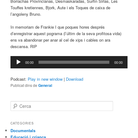
Borrachas Provincianas, Desmaskaradas, Surfin Sirlas, Les
Touffes kretiennes, Bjork, Aute i els Toques de caixa de
l’angoleny Bruno.
In memoriam de Frankie I que poques hores després
d’enregistrar aquest pograma (l’últim de la seva profitosa vida)
ens va abandonar per anar al cel de xips i cables on ara
descansa. RIP
Reproductor
00:00
00:00
d'àudio
Podcast:
Play in new window
|
Download
Publicat dins de
General
C
e
r
c
CATEGORIES
a
Documentals
Educació i criança