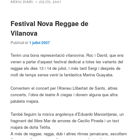
ARXIU DIARI:
1 JULIOL 2007
Festival Nova Reggae de
Vilanova
Publicat el
1 juliol 2007
Tenim una bona representació vilanovina: Roc i David, que ens
venen a parlar d’aquest festival dedicat a totes les variants del
reggae els dies 13 i 14 de juliol, i més tard Sergi i després de
molt de temps sense venir la fantàstica Marina Guayaba.
Comentem el concert per l’Ateneu Llibertari de Sants, altres
concerts, l’obra de teatre A ciegas i donem alguna que altra
pataleta majara.
També lleguim la misiva angolenya d’Eduardo Manostijeras, un
fragment del llibre Mar de amores de Cecilio Pineda i un text
majara de doña Tetilia.
A més de reggae, ragga, dub i altres ritmes jamaicans, escoltem