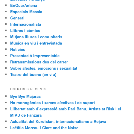
EnQuarAntena
Especials Masala
General
Internacionalista
Llibres i còmics
Mitjans lliures i comunitaris
Música en viu i entrevistada
Noticies
Presentació impresentable
Retransmissions des del carrer
Sobre afectes, emocions i sexualitat
Teatro del bueno (en viu)
ENTRADES RECENTS
Bye Bye Majaras
No monogàmies i xarxes afectives i de suport
Llibertat amb d’expressió amb Pari Banu, Artists at Risk i el
MIAU de Fanzara
Actualitat del Kurdistan, internacionalisme a Rojava
Laëtitia Moreau i Clare and the Noise