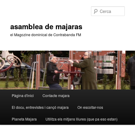
Aneu
Aneu
al
al
Cerca
contingut
contingut
principal
secundari
asamblea de majaras
el Magozine dominical de Contrabanda FM
Menú
Pàgina d'inici
Contacte majara
principal
El docu, entrevistes i cançó majara
On escoltar-nos
Planeta Majara
Utilitza els mitjans lliures (que pa eso estan)