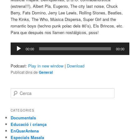
(estrena!!!), Albert Pla, Eugenio, The city last noise, Chuck
Berry, Fats Domino, Jerry Lee Lewis, Rolling Stones, Beatles,
The Kinks, The Who, Música Dispersa, Super Girl and the
romantic boys (techno punk polac dels 80’s), Els Brincos, etc.
Para que después nos llamen nostálgicos, psss!
Reproductor
00:00
00:00
d'àudio
Podcast:
Play in new window
|
Download
Publicat dins de
General
C
e
r
c
CATEGORIES
a
Documentals
Educació i criança
EnQuarAntena
Especials Masala