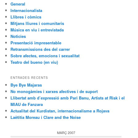
General
Internacionalista
Llibres i còmics
Mitjans lliures i comunitaris
Música en viu i entrevistada
Noticies
Presentació impresentable
Retransmissions des del carrer
Sobre afectes, emocions i sexualitat
Teatro del bueno (en viu)
ENTRADES RECENTS
Bye Bye Majaras
No monogàmies i xarxes afectives i de suport
Llibertat amb d’expressió amb Pari Banu, Artists at Risk i el
MIAU de Fanzara
Actualitat del Kurdistan, internacionalisme a Rojava
Laëtitia Moreau i Clare and the Noise
MARÇ 2007