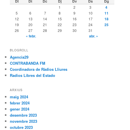
Dl
Dt
Dc
Dj
Dv
Ds
Dg
1
2
3
4
5
6
7
8
9
10
11
12
13
14
15
16
17
18
19
20
21
22
23
24
25
26
27
28
29
30
31
« febr.
abr. »
BLOGROLL
Agencia29
CONTRABANDA FM
Coordinadora de Ràdios Lliures
Radios Libres del Estado
ARXIUS
maig 2024
febrer 2024
gener 2024
desembre 2023
novembre 2023
octubre 2023