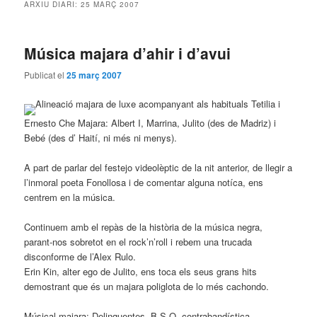
ARXIU DIARI:
25 MARÇ 2007
Música majara d’ahir i d’avui
Publicat el
25 març 2007
Alineació majara de luxe acompanyant als habituals Tetilia i
Ernesto Che Majara: Albert I, Marrina, Julito (des de Madriz) i
Bebé (des d’ Haití, ni més ni menys).
A part de parlar del festejo videolèptic de la nit anterior, de llegir a
l’inmoral poeta Fonollosa i de comentar alguna notíca, ens
centrem en la música.
Continuem amb el repàs de la història de la música negra,
parant-nos sobretot en el rock’n’roll i rebem una trucada
disconforme de l’Alex Rulo.
Erin Kin, alter ego de Julito, ens toca els seus grans hits
demostrant que és un majara poliglota de lo més cachondo.
Músical majara: Delinquentes, B.S.O. contrabandística