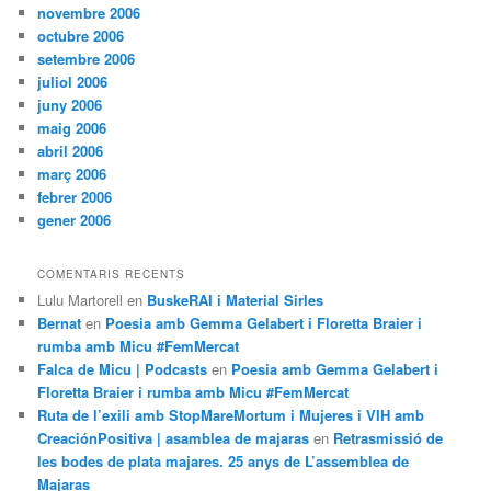
novembre 2006
octubre 2006
setembre 2006
juliol 2006
juny 2006
maig 2006
abril 2006
març 2006
febrer 2006
gener 2006
COMENTARIS RECENTS
Lulu Martorell
en
BuskeRAI i Material Sirles
Bernat
en
Poesia amb Gemma Gelabert i Floretta Braier i
rumba amb Micu #FemMercat
Falca de Micu | Podcasts
en
Poesia amb Gemma Gelabert i
Floretta Braier i rumba amb Micu #FemMercat
Ruta de l’exili amb StopMareMortum i Mujeres i VIH amb
CreaciónPositiva | asamblea de majaras
en
Retrasmissió de
les bodes de plata majares. 25 anys de L’assemblea de
Majaras