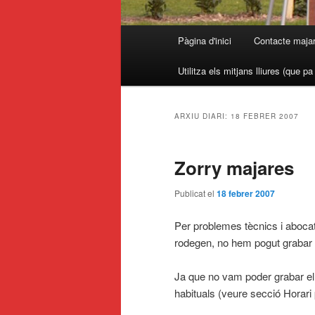
Menú
Pàgina d'inici
Contacte maja
principal
Utilitza els mitjans lliures (que p
ARXIU DIARI:
18 FEBRER 2007
Zorry majares
Publicat el
18 febrer 2007
Per problemes tècnics i aboca
rodegen, no hem pogut grabar 
Ja que no vam poder grabar el
habituals (veure secció Horari