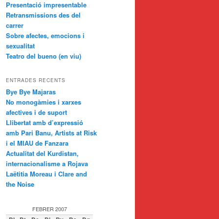
Presentació impresentable
Retransmissions des del
carrer
Sobre afectes, emocions i
sexualitat
Teatro del bueno (en viu)
ENTRADES RECENTS
Bye Bye Majaras
No monogàmies i xarxes
afectives i de suport
Llibertat amb d’expressió
amb Pari Banu, Artists at Risk
i el MIAU de Fanzara
Actualitat del Kurdistan,
internacionalisme a Rojava
Laëtitia Moreau i Clare and
the Noise
FEBRER 2007