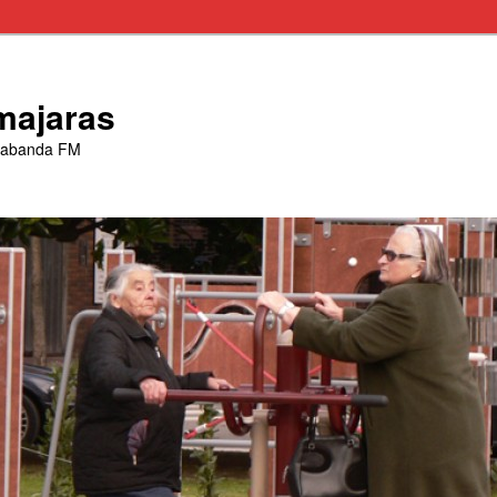
majaras
trabanda FM