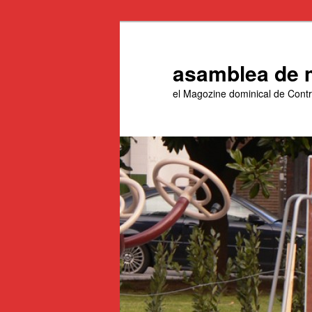
Aneu
Aneu
al
al
contingut
contingut
asamblea de 
principal
secundari
el Magozine dominical de Con