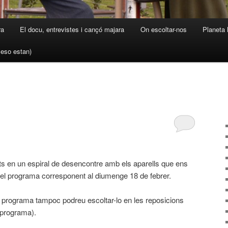
ra
El docu, entrevistes i cançó majara
On escoltar-nos
Planeta 
a eso estan)
ts en un espiral de desencontre amb els aparells que ens
el programa corresponent al diumenge 18 de febrer.
 programa tampoc podreu escoltar-lo en les reposicions
 programa).