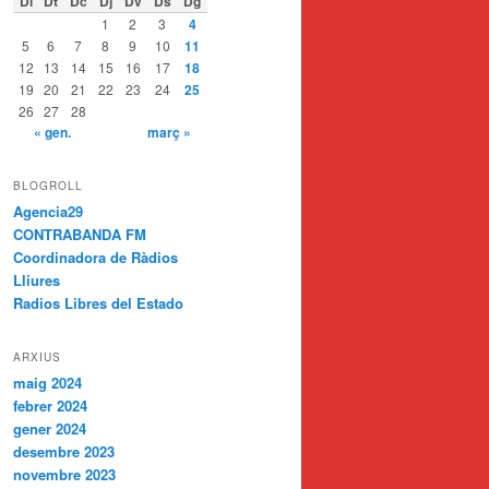
Dl
Dt
Dc
Dj
Dv
Ds
Dg
1
2
3
4
5
6
7
8
9
10
11
12
13
14
15
16
17
18
19
20
21
22
23
24
25
26
27
28
« gen.
març »
BLOGROLL
Agencia29
CONTRABANDA FM
Coordinadora de Ràdios
Lliures
Radios Libres del Estado
ARXIUS
maig 2024
febrer 2024
gener 2024
desembre 2023
novembre 2023