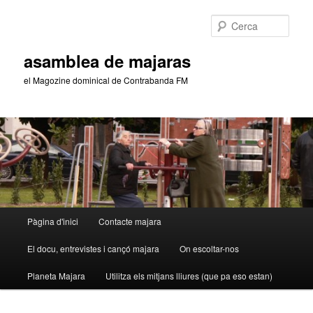
Aneu
al
Cerca
contingut
principal
asamblea de majaras
el Magozine dominical de Contrabanda FM
Menú
Pàgina d'inici
Contacte majara
principal
El docu, entrevistes i cançó majara
On escoltar-nos
Planeta Majara
Utilitza els mitjans lliures (que pa eso estan)