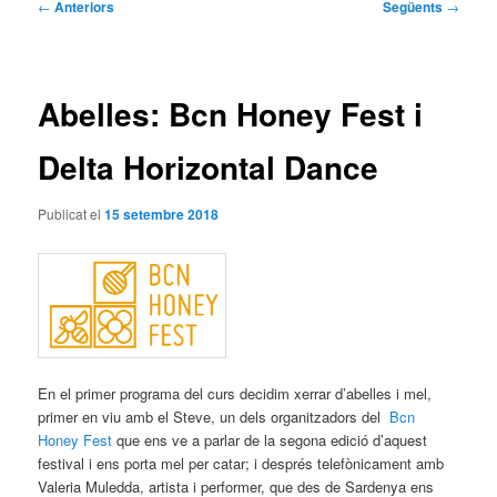
Navegació
←
Anteriors
Següents
→
per
les
entrades
Abelles: Bcn Honey Fest i
Delta Horizontal Dance
Publicat el
15 setembre 2018
En el primer programa del curs decidim xerrar d’abelles i mel,
primer en viu amb el Steve, un dels organitzadors del
Bcn
Honey Fest
que ens ve a parlar de la segona edició d’aquest
festival i ens porta mel per catar; i després telefònicament amb
Valeria Muledda, artista i performer, que des de Sardenya ens