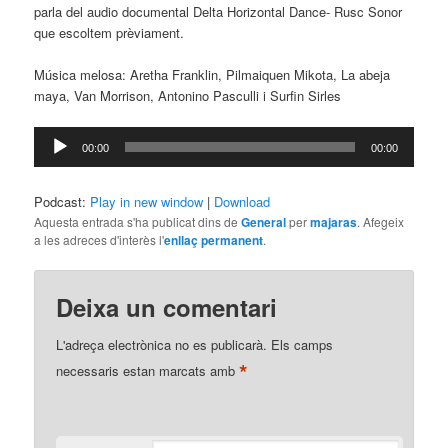
parla del audio documental Delta Horizontal Dance- Rusc Sonor
que escoltem prèviament.
Música melosa: Aretha Franklin, Pilmaiquen Mikota, La abeja
maya, Van Morrison, Antonino Pasculli i Surfin Sirles
Reproductor
00:00
00:00
d'àudio
Podcast:
Play in new window
|
Download
Aquesta entrada s'ha publicat dins de
General
per
majaras
. Afegeix
a les adreces d'interès l'
enllaç permanent
.
Deixa un comentari
L'adreça electrònica no es publicarà.
Els camps
*
necessaris estan marcats amb