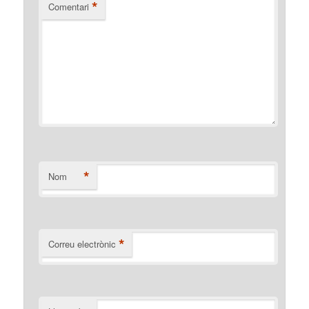
*
Comentari
*
Nom
*
Correu electrònic