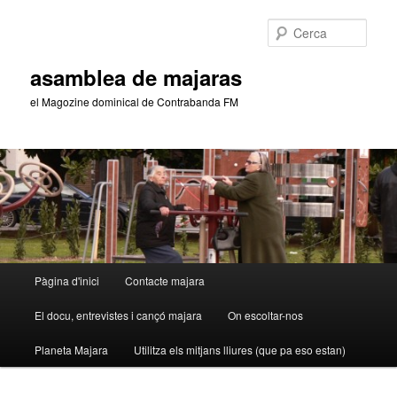
Aneu
al
Cerca
contingut
principal
asamblea de majaras
el Magozine dominical de Contrabanda FM
Menú
Pàgina d'inici
Contacte majara
principal
El docu, entrevistes i cançó majara
On escoltar-nos
Planeta Majara
Utilitza els mitjans lliures (que pa eso estan)