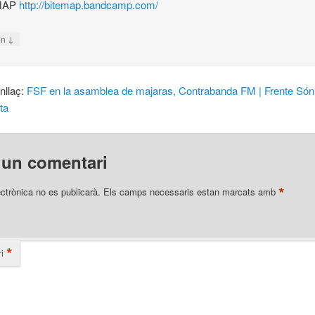
MAP
http://bitemap.bandcamp.com/
↓
on
nllaç:
FSF en la asamblea de majaras, Contrabanda FM | Frente Són
ta
 un comentari
*
ectrònica no es publicarà.
Els camps necessaris estan marcats amb
*
i