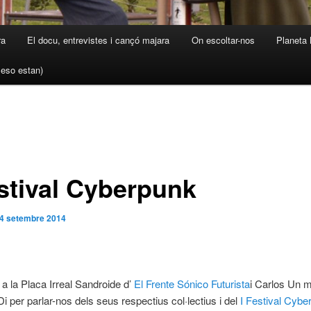
ra
El docu, entrevistes i cançó majara
On escoltar-nos
Planeta 
a eso estan)
estival Cyberpunk
4 setembre 2014
 a la Placa Irreal Sandroide d’
El Frente Sónico Futurista
i Carlos Un 
i per parlar-nos dels seus respectius col·lectius i del
I Festival Cybe