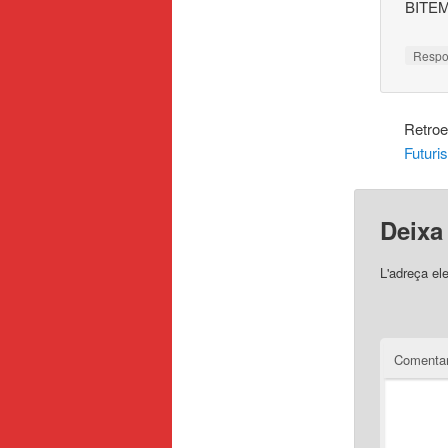
BITE
Resp
Retroe
Futuris
Deixa
L'adreça el
Comentar