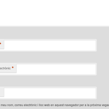
*
*
ectrònic
 meu nom, correu electrònic i lloc web en aquest navegador per a la pròxima veg