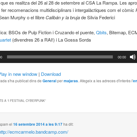
que es realitza del 26 al 28 de setembre al CSA La Rampa. Les apro
i fer recomenacions multidisciplinars i intergalàctiques com el còmic
ean Murphy o el llibre
Calibán y la bruja
de Silvia Federici
ca: BSOs de Pulp Fiction i Cruzando el puente,
Qbits
, Bitemap, EC
uartet
(divendres 26 a RAI!) i La Gossa Sorda
or
00
00:00
Play in new window
|
Download
ada s'ha publicat dins de
General
per
majaras
. Afegeix a les adreces d'interès l'
en
S A “
I FESTIVAL CYBERPUNK
”
nspam
el
16 setembre 2014 a les 9:17
ha dit:
http://ecmcarmelo.bandcamp.com/