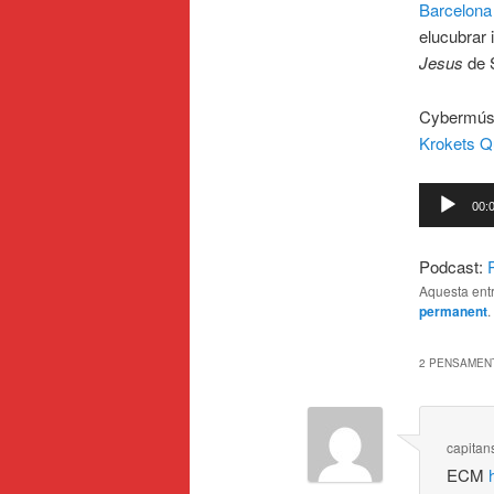
Barcelona
elucubrar 
Jesus
de S
Cybermúsi
Krokets Q
Reproduct
00:
d'àudio
Podcast:
Aquesta entr
permanent
.
2 PENSAMENT
capita
ECM