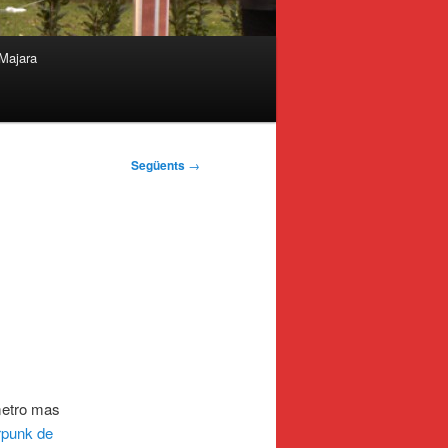
Majara
Següents
→
metro mas
rpunk de