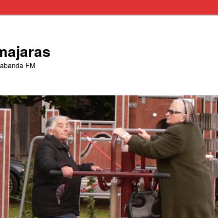
majaras
trabanda FM