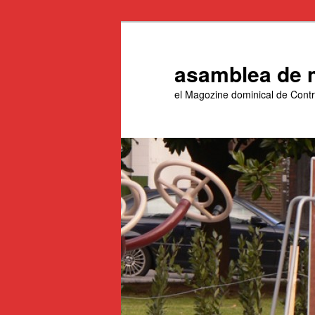
Aneu
al
contingut
asamblea de 
principal
el Magozine dominical de Con