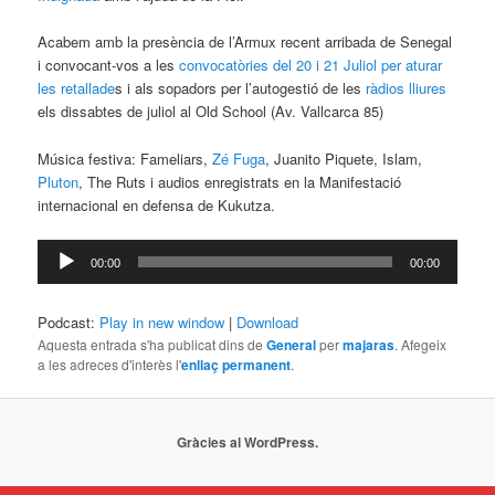
Acabem amb la presència de l’Armux recent arribada de Senegal
i convocant-vos a les
convocatòries del 20 i 21 Juliol per aturar
les retallade
s i als sopadors per l’autogestió de les
ràdios lliures
els dissabtes de juliol al Old School (Av. Vallcarca 85)
Música festiva: Fameliars,
Zé Fuga
, Juanito Piquete, Islam,
Pluton
, The Ruts i audios enregistrats en la Manifestació
internacional en defensa de Kukutza.
Reproductor
00:00
00:00
d'àudio
Podcast:
Play in new window
|
Download
Aquesta entrada s'ha publicat dins de
General
per
majaras
. Afegeix
a les adreces d'interès l'
enllaç permanent
.
Gràcies al WordPress.