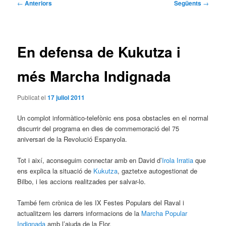
Navegació
←
Anteriors
Següents
→
per
les
entrades
En defensa de Kukutza i
més Marcha Indignada
Publicat el
17 juliol 2011
Un complot informàtico-telefònic ens posa obstacles en el normal
discurrir del programa en dies de commemoració del 75
aniversari de la Revolució Espanyola.
Tot i així, aconseguim connectar amb en David d’
Irola Irratia
que
ens explica la situació de
Kukutza
, gaztetxe autogestionat de
Bilbo, i les accions realitzades per salvar-lo.
També fem crònica de les IX Festes Populars del Raval i
actualitzem les darrers informacions de la
Marcha Popular
Indignada
amb l’ajuda de la Flor.