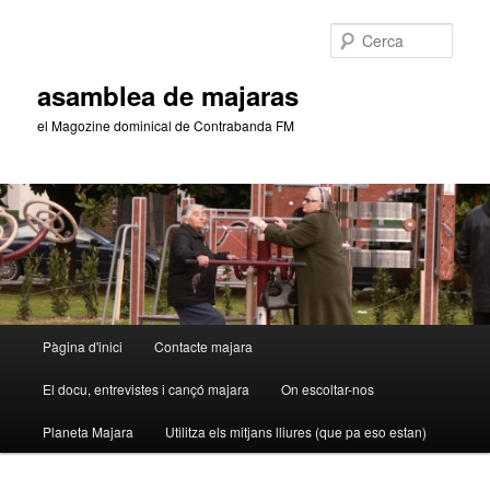
Aneu
al
Cerca
contingut
principal
asamblea de majaras
el Magozine dominical de Contrabanda FM
Menú
Pàgina d'inici
Contacte majara
principal
El docu, entrevistes i cançó majara
On escoltar-nos
Planeta Majara
Utilitza els mitjans lliures (que pa eso estan)