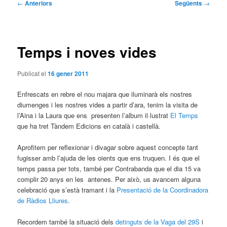
Navegació
←
Anteriors
Següents
→
per
les
entrades
Temps i noves vides
Publicat el
16 gener 2011
Enfrescats en rebre el nou majara que iluminarà els nostres
diumenges i les nostres vides a partir d’ara, tenim la visita de
l’Aina i la Laura que ens presenten l’album il·lustrat
El Temps
que ha tret Tàndem Edicions en català i castellà.
Aprofitem per reflexionar i divagar sobre aquest concepte tant
fugisser amb l’ajuda de les oients que ens truquen. I és que el
temps passa per tots, també per Contrabanda que el dia 15 va
complir 20 anys en les antenes. Per això, us avancem alguna
celebració que s’està tramant i la
Presentació de la Coordinadora
de Ràdios Lliures
.
Recordem també la situació dels
detinguts de la Vaga del 29S
i