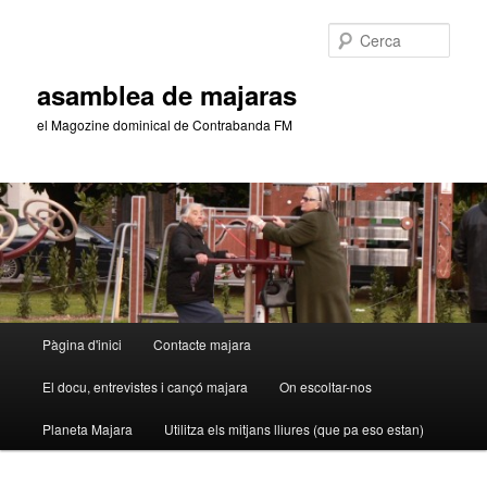
Aneu
al
Cerca
contingut
principal
asamblea de majaras
el Magozine dominical de Contrabanda FM
Menú
Pàgina d'inici
Contacte majara
principal
El docu, entrevistes i cançó majara
On escoltar-nos
Planeta Majara
Utilitza els mitjans lliures (que pa eso estan)