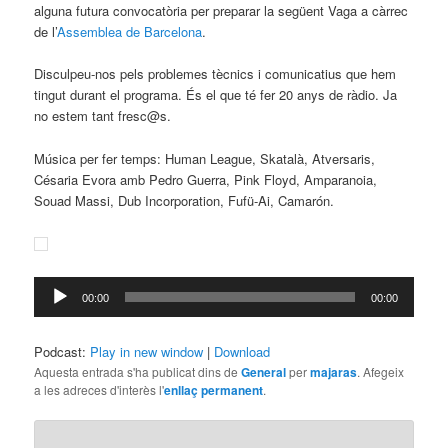
alguna futura convocatòria per preparar la següent Vaga a càrrec
de l’
Assemblea de Barcelona
.
Disculpeu-nos pels problemes tècnics i comunicatius que hem
tingut durant el programa. És el que té fer 20 anys de ràdio. Ja
no estem tant fresc@s.
Música per fer temps: Human League, Skatalà, Atversaris,
Césaria Evora amb Pedro Guerra, Pink Floyd, Amparanoia,
Souad Massi, Dub Incorporation, Fufü-Ai, Camarón.
Reproductor
00:00
00:00
d'àudio
Podcast:
Play in new window
|
Download
Aquesta entrada s'ha publicat dins de
General
per
majaras
. Afegeix
a les adreces d'interès l'
enllaç permanent
.