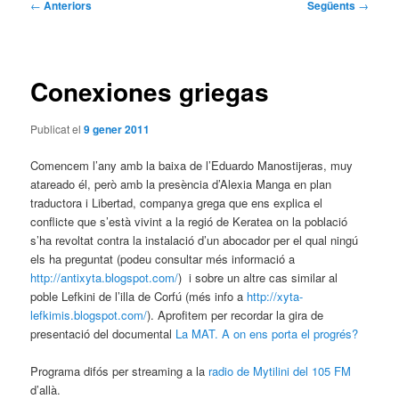
Navegació
←
Anteriors
Següents
→
per
les
entrades
Conexiones griegas
Publicat el
9 gener 2011
Comencem l’any amb la baixa de l’Eduardo Manostijeras, muy
atareado él, però amb la presència d’Alexia Manga en plan
traductora i Libertad, companya grega que ens explica el
conflicte que s’està vivint a la regió de Keratea on la població
s’ha revoltat contra la instalació d’un abocador per el qual ningú
els ha preguntat (podeu consultar més informació a
http://antixyta.blogspot.com/
) i sobre un altre cas similar al
poble Lefkini de l’illa de Corfú (més info a
http://xyta-
lefkimis.blogspot.com/
). Aprofitem per recordar la gira de
presentació del documental
La MAT. A on ens porta el progrés?
Programa difós per streaming a la
radio de Mytilini del 105 FM
d’allà.