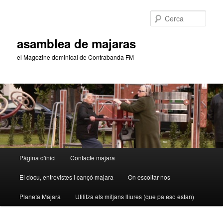
Aneu
al
Cerca
contingut
principal
asamblea de majaras
el Magozine dominical de Contrabanda FM
Menú
Pàgina d'inici
Contacte majara
principal
El docu, entrevistes i cançó majara
On escoltar-nos
Planeta Majara
Utilitza els mitjans lliures (que pa eso estan)