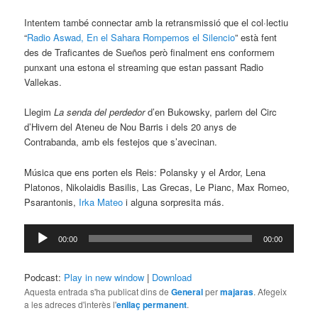
Intentem també connectar amb la retransmissió que el col·lectiu
“
Radio Aswad, En el Sahara Rompemos el Silencio
” està fent
des de Traficantes de Sueños però finalment ens conformem
punxant una estona el streaming que estan passant Radio
Vallekas.
Llegim
La senda del perdedor
d’en Bukowsky, parlem del Circ
d’Hivern del Ateneu de Nou Barris i dels 20 anys de
Contrabanda, amb els festejos que s’avecinan.
Música que ens porten els Reis: Polansky y el Ardor, Lena
Platonos, Nikolaidis Basilis, Las Grecas, Le Pianc, Max Romeo,
Psarantonis,
Irka Mateo
i alguna sorpresita más.
Reproductor
00:00
00:00
d'àudio
Podcast:
Play in new window
|
Download
Aquesta entrada s'ha publicat dins de
General
per
majaras
. Afegeix
a les adreces d'interès l'
enllaç permanent
.