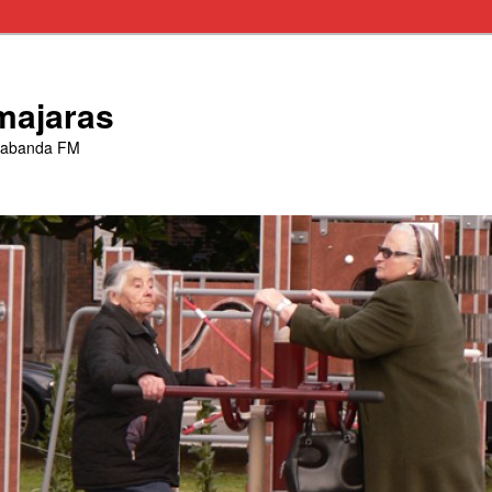
majaras
trabanda FM