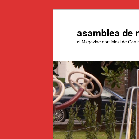
Aneu
al
contingut
asamblea de 
principal
el Magozine dominical de Con