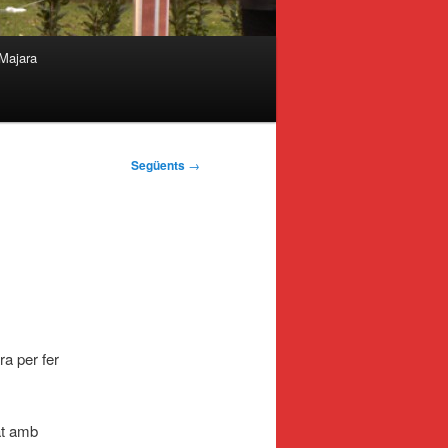
Majara
Següents
→
a per fer
tat amb