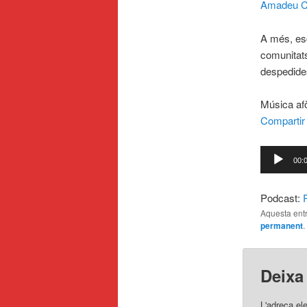
Amadeu C
A més, es
comunitat
despedides
Música afò
Compartir
Reproduct
00:
d'àudio
Podcast:
Aquesta entr
permanent
.
Deixa
L'adreça el