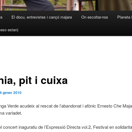
ra
El docu, entrevistes i cançó majara
On escoltar-nos
Planeta 
a eso estan)
ia, pit i cuixa
4 gener 2010
ga Verde acudeix al rescat de l’abandonat i afònic Ernesto Che Majar
a variadet.
l concert inaguratiu de l’Expressió Directa vol.2, Festival en solidari