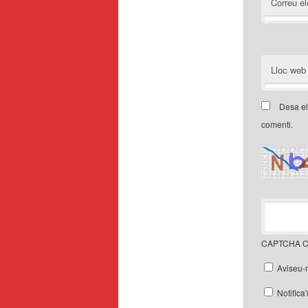
Correu el
Lloc web
Desa el
comenti.
CAPTCHA C
Aviseu-
Notifica