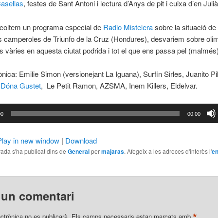
asellas
, festes de Sant Antoni i lectura d’Anys de pit i cuixa d’en Julià
coltem un programa especial de
Radio Mistelera
sobre la situació de 
s camperoles de Triunfo de la Cruz (Hondures), desvariem sobre oli
 vàries en aquesta ciutat podrida i tot el que ens passa pel (malmés
nica: Emilie Simon (versionejant La Iguana), Surfin Sirles, Juanito Pi
 Dóna Gustet
, Le Petit Ramon, AZSMA, Inem Killers, Eldelvar.
or
00
00:00
Play in new window
|
Download
ada s'ha publicat dins de
General
per
majaras
. Afegeix a les adreces d'interès l'
en
 un comentari
*
ectrònica no es publicarà.
Els camps necessaris estan marcats amb