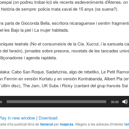
nfoespai (on podreu trobar-lo)i els recents esdeveniments d’Atenes, on
a història de sempre: policia mata xaval de 15 anys (os suena?).
s parla de Gioconda Bella, escritora nicaraguense i sentim fragment
l·les Bajo la piel i La mujer habitada.
niques teatrals (No et consumeixis de la Cia. Xucrut, i la sarsuela c
e del faraón), jornades sobre presons, novetats de les tancades univer
lliçonadores i agenda rapideta.
aka: Cabo San Roque, Sadahzinia, algo de rebetiko, Le Petit Ramon,
n Fermin en versión Kortatu y en versión Kontrabanda, Albert Pla (
´últim disc), The Jam, UK Subs i Ricky (cantant del grup francés Sai 
or
00
00:00
Play in new window
|
Download
ada s'ha publicat dins de
General
per
majaras
. Afegeix a les adreces d'interès l'
en