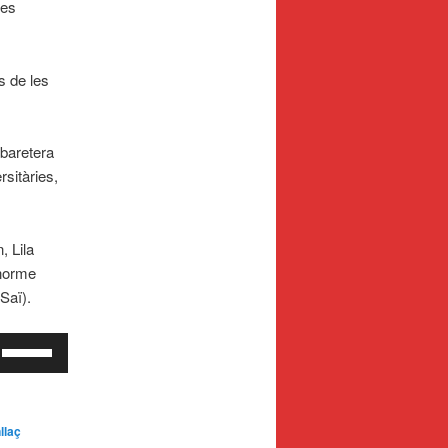
 es
s de les
abaretera
sitàries,
 Lila
enorme
Saï).
Feu
servir
les
tecles
llaç
de