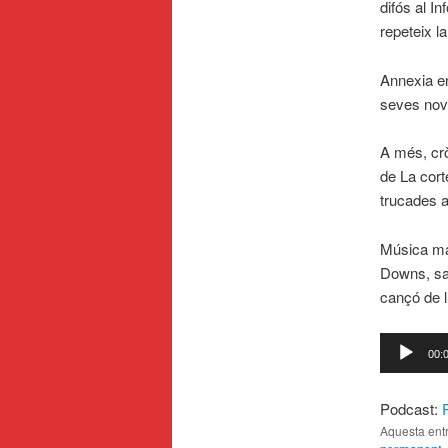
difós al I
repeteix l
Annexia en
seves nove
A més, crò
de La cort
trucades a
Música mal
Downs, sa
cançó de l
Reproduct
00:
d'àudio
Podcast:
Aquesta entr