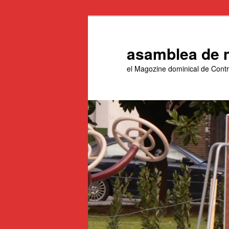
Aneu
al
contingut
asamblea de 
principal
el Magozine dominical de Con