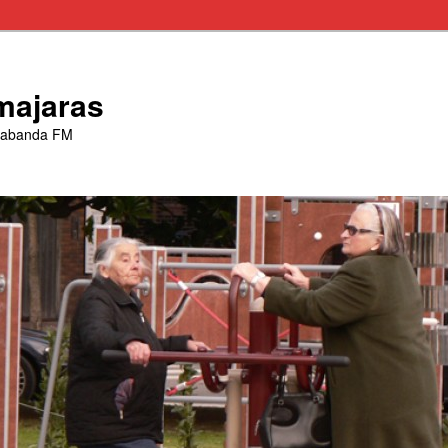
majaras
trabanda FM