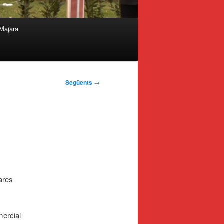
Majara
Següents
→
ares
mercial