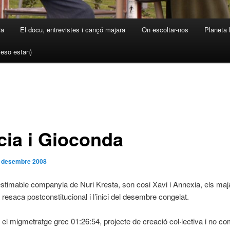
ra
El docu, entrevistes i cançó majara
On escoltar-nos
Planeta 
a eso estan)
cia i Gioconda
 desembre 2008
stimable companyia de Nuri Kresta, son cosi Xavi i Annexia, els maj
 resaca postconstitucional i l’inici del desembre congelat.
l migmetratge grec 01:26:54, projecte de creació col·lectiva i no co