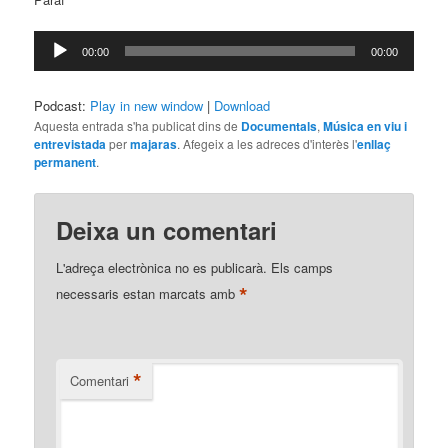
Reproductor
00:00
00:00
d'àudio
Podcast:
Play in new window
|
Download
Aquesta entrada s'ha publicat dins de
Documentals
,
Música en viu i
entrevistada
per
majaras
. Afegeix a les adreces d'interès l'
enllaç
permanent
.
Deixa un comentari
L'adreça electrònica no es publicarà.
Els camps
*
necessaris estan marcats amb
*
Comentari