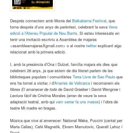
Després connectem amb Monia del
Balkabarna Festival
, que
torna després d’uns anys de parèntesi, celebrant la seva
Vena
edició a l’Ateneu Popular de Nou Barris
. Si esteu interessats en
tenir una invitació escriviu a Asamblea de majaras
<asambleamajarasXgmail.com> o al nostre
twitter
explicant algo
relacionat amb la primera edició.
I, amb la presència d’Ona i Dulzet, família majara els dies que
celebrem 26 anys, ja que estem de dia literari parlem de les
biblioteques populars i comunitàries
Terra Livre de Sao Paulo
que
ens ha tornat a visitar, i d’
Anarres de Vallcarca
i recomanem els
llibres
El amanecer de todo
de David Graeber i David Wengrow i
Lectura fácil
de Cristina Morales (arran de veure la seva
adaptació teatral, amb qui
vam xerrar fa uns mesos
) i l’obra de
teatre Mi madre en bragas.
Música que vive al amenecer: National Wake, Puccini (cantat per
Maria Callas), Café Magnetik, Ekrem Mamutovic, Queralt Lahoz i
Paraf