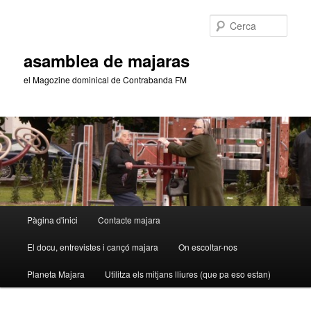
Aneu
al
Cerca
contingut
principal
asamblea de majaras
el Magozine dominical de Contrabanda FM
Menú
Pàgina d'inici
Contacte majara
principal
El docu, entrevistes i cançó majara
On escoltar-nos
Planeta Majara
Utilitza els mitjans lliures (que pa eso estan)