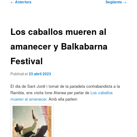
Navegació
←
Anteriors
Següents
→
per
les
entrades
Los caballos mueren al
amanecer y Balkabarna
Festival
Publicat el
23 abril 2023
El dia de Sant Jordi i tornat de la paradeta contrabandista a la
Rambla, ens visita Ione Atenea per parlar de
Los caballos
mueren al amenecer
. Amb ella parlem