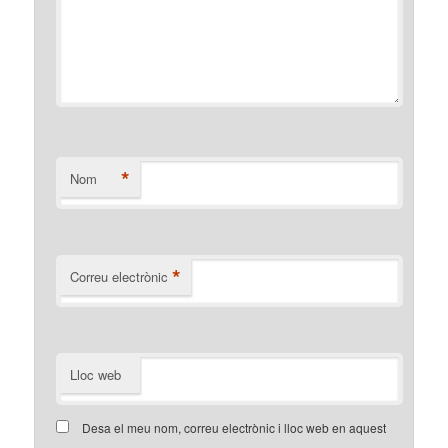
*
Nom
*
Correu electrònic
Lloc web
Desa el meu nom, correu electrònic i lloc web en aquest