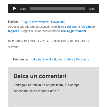
Reproductor
00:00
00:00
d'àudio
Podcast:
Play in new window
|
Download
Aquesta entrada s'ha publicat dins de
Teatro del bueno (en viu)
per
majaras
. Afegeix a les adreces d'interès l'
enllaç permanent
.
UN PENSAMENT A "
SOBREVIVIR AL DESCALABRO I THE RODRIGUEZ
SISTERS
"
Retroenllaç:
Falques The Rodriguez Sisters | Podcasts
Deixa un comentari
L'adreça electrònica no es publicarà.
Els camps
*
necessaris estan marcats amb