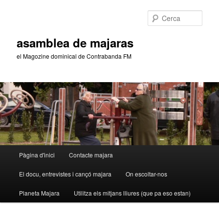
Aneu
al
Cerca
contingut
principal
asamblea de majaras
el Magozine dominical de Contrabanda FM
Menú
Pàgina d'inici
Contacte majara
principal
El docu, entrevistes i cançó majara
On escoltar-nos
Planeta Majara
Utilitza els mitjans lliures (que pa eso estan)