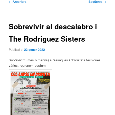
Navegació
←
Anteriors
Següents
→
per
les
entrades
Sobrevivir al descalabro i
The Rodriguez Sisters
Publicat el
23 gener 2022
Sobrevivint (més o menys) a ressaques i dificultats tècniques
vàries, reprenem costum