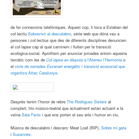
de fer connexions telefòniques. Aquest cop, li toca a Esteban del
col·lectiu
Sobrevivir al descalabro
, sèrie web que dóna veu a
persones i col·lectius que des de diferents disciplines denuncien
el col·lapse cap al qual caminem i lluiten per la transició
ecològica-social. Aprofitem per anunciar jornades entorn aquesta
temàtic com les de
Col·lapse en disputa
a l’Ateneu l’Harmonia
o
el
cicle de xerrades
Escenari energètic i transició ecosocial
que
organitza Attac Catalunya
.
Després tenim l’honor de rebre
The Rodriguez Sisters
al
complert, trio músico-teatral que actualment estan actuant a la
veïna
Sala Fenix
i que ens porten el seu arte i humor en viu.
Música de descalabro i descaro: Meat Loaf (RIP),
Sobre mi gata
i
Susannes.