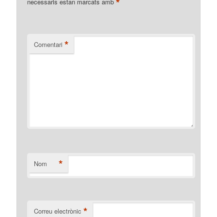
*
necessaris estan marcats amb
*
Comentari
*
Nom
*
Correu electrònic