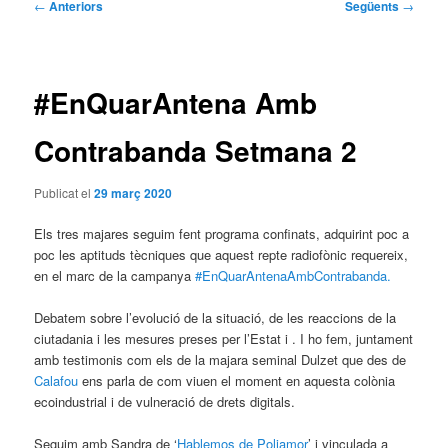
Navegació
←
Anteriors
Següents
→
per
les
entrades
#EnQuarAntena Amb
Contrabanda Setmana 2
Publicat el
29 març 2020
Els tres majares seguim fent programa confinats, adquirint poc a
poc les aptituds tècniques que aquest repte radiofònic requereix,
en el marc de la campanya
#EnQuarAntenaAmbContrabanda.
Debatem sobre l’evolució de la situació, de les reaccions de la
ciutadania i les mesures preses per l’Estat i . I ho fem, juntament
amb testimonis com els de la majara seminal Dulzet que des de
Calafou
ens parla de com viuen el moment en aquesta colònia
ecoindustrial i de vulneració de drets digitals.
Seguim amb Sandra de ‘
Hablemos de Poliamor
’ i vinculada a