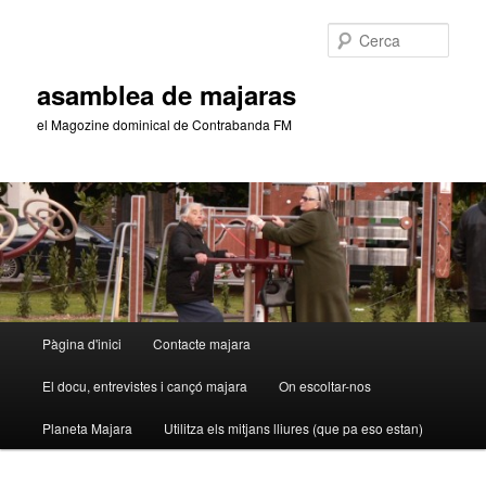
Aneu
al
Cerca
contingut
principal
asamblea de majaras
el Magozine dominical de Contrabanda FM
Menú
Pàgina d'inici
Contacte majara
principal
El docu, entrevistes i cançó majara
On escoltar-nos
Planeta Majara
Utilitza els mitjans lliures (que pa eso estan)