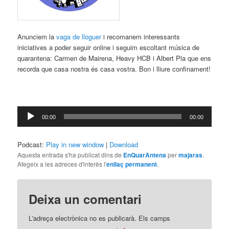
Anunciem la
vaga de lloguer
i recomanem interessants
iniciatives a poder seguir online i seguim escoltant música de
quarantena: Carmen de Mairena,
Heavy HCB
i Albert Pla que ens
recorda que casa nostra és casa vostra. Bon i lliure confinament!
Reproductor
00:00
00:00
d'àudio
Podcast:
Play in new window
|
Download
Aquesta entrada s'ha publicat dins de
EnQuarAntena
per
majaras
.
Afegeix a les adreces d'interès l'
enllaç permanent
.
Deixa un comentari
L'adreça electrònica no es publicarà.
Els camps