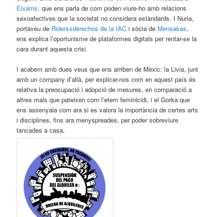
Eixams,
que ens parla de com poden viure-ho amb relacions
sexoafectives que la societat no considera estàndards. I Nuria,
portaveu de
Ridersxderechos de la IAC
i sòcia de
Mensakas
,
ens explica l’oportunisme de plataformes digitals per rentar-se la
cara durant aquesta crisi.
I acabem amb dues veus que ens arriben de Mèxic: la Livia, junt
amb un company d’allà, per explicar-nos com en aquest país és
relativa la preocupació i adopció de mesures, en comparació a
altres mals que pateixen com l’etern feminicidi, i el Gorka que
ens assenyala com ara si es valora la importància de certes arts
i disciplines, fins ara menyspreades, per poder sobreviure
tancades a casa.