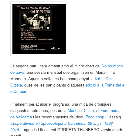
La segona part l’hem amanit amb el micro obert del
No es
moco
de pava
, una sessió mensual que organitzen en Mariani i la
Marmota. Aquesta volta les han acompanyat la
Izä
i l’
Olza
Olzeta
, dues de les participants d’aquesta
edició a la Torna del 4
d’Octubre
.
Finalment per acabar el programa, una mica de cròniques
d’aquestes setmanes, des de la
Mani pel Clima
, el
Fem mercat
de Vallcarca
i les recomanacions del docu
Food coop
i l’assaig
Cooperativisme i agroecologia a Barcelona. 25 anys: 1993-
2018
… agenda i finalment GRRRETA THUNBERG versio death
metal!