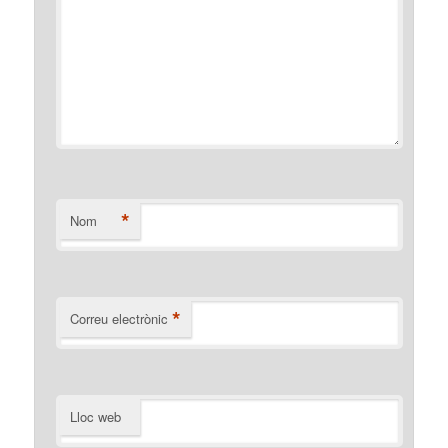
*
Nom
*
Correu electrònic
Lloc web