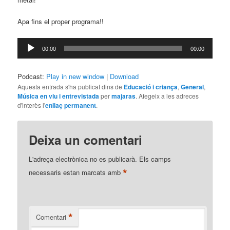
Apa fins el proper programa!!
Reproductor
00:00
00:00
d'àudio
Podcast:
Play in new window
|
Download
Aquesta entrada s'ha publicat dins de
Educació i criança
,
General
,
Música en viu i entrevistada
per
majaras
. Afegeix a les adreces
d'interès l'
enllaç permanent
.
Deixa un comentari
L'adreça electrònica no es publicarà.
Els camps
*
necessaris estan marcats amb
*
Comentari