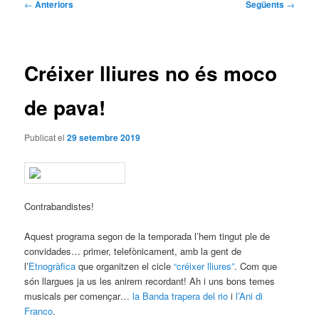
Navegació
←
Anteriors
Següents
→
per
les
entrades
Créixer lliures no és moco
de pava!
Publicat el
29 setembre 2019
Contrabandistes!
Aquest programa segon de la temporada l’hem tingut ple de
convidades… primer, telefònicament, amb la gent de
l’
Etnogràfica
que organitzen el cicle
“créixer lliures”
. Com que
són llargues ja us les anirem recordant! Ah i uns bons temes
musicals per començar…
la Banda trapera del rio
i
l’Ani di
Franco
.