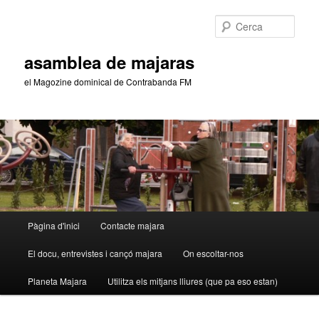
Aneu
al
Cerca
contingut
principal
asamblea de majaras
el Magozine dominical de Contrabanda FM
Menú
Pàgina d'inici
Contacte majara
principal
El docu, entrevistes i cançó majara
On escoltar-nos
Planeta Majara
Utilitza els mitjans lliures (que pa eso estan)