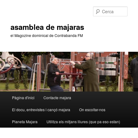
Aneu
al
Cerca
contingut
principal
asamblea de majaras
el Magozine dominical de Contrabanda FM
Menú
Pàgina d'inici
Contacte majara
principal
El docu, entrevistes i cançó majara
On escoltar-nos
Planeta Majara
Utilitza els mitjans lliures (que pa eso estan)