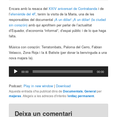
Encara amb la resaca del
XXIV aniversari de Contrabanda
i de
l’
efemèride del 4F
, tenim la visita de la Maria, una de les
responsables del documental
¡A un dólar! ¡A un dólar! (la ciudad
sin corazón)
amb qui aprofitem per parlar de l’actualitat
d’Equador, d’economia “informal”, d’espai públic i de lo que haga
falta.
Música con corazón: Terratombats, Paloma del Cerro, Fabian
Velasco, Zona Roja i Ia & Batiste (per donar la benvinguda a una
nova majara Ia).
Reproductor
00:00
00:00
d'àudio
Podcast:
Play in new window
|
Download
Aquesta entrada s'ha publicat dins de
Documentals
,
General
per
majaras
. Afegeix a les adreces d'interès l'
enllaç permanent
.
Deixa un comentari