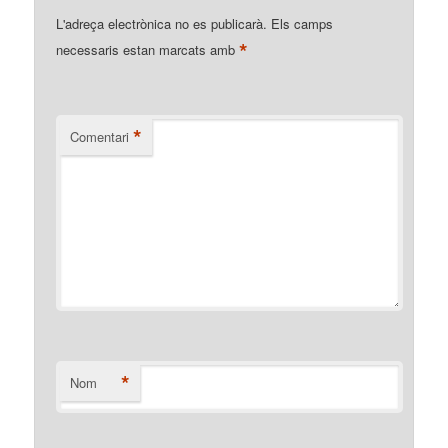
L'adreça electrònica no es publicarà.
Els camps
*
necessaris estan marcats amb
*
Comentari
*
Nom