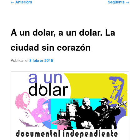
Navegació
←
Anteriors
Següents
→
per
les
entrades
A un dolar, a un dolar. La
ciudad sin corazón
Publicat el
8 febrer 2015