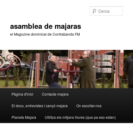
Aneu
al
Cerca
contingut
principal
asamblea de majaras
el Magozine dominical de Contrabanda FM
Menú
Pàgina d'inici
Contacte majara
principal
El docu, entrevistes i cançó majara
On escoltar-nos
Planeta Majara
Utilitza els mitjans lliures (que pa eso estan)