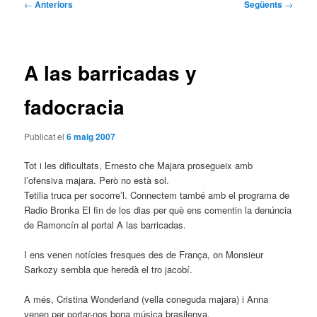
Navegació
←
Anteriors
Següents
→
per
les
entrades
A las barricadas y
fadocracia
Publicat el
6 maig 2007
Tot i les dificultats, Ernesto che Majara prosegueix amb
l’ofensiva majara. Però no està sol.
Tetilia truca per socorre’l. Connectem també amb el programa de
Radio Bronka El fin de los dias per què ens comentin la denúncia
de Ramoncín al portal A las barricadas.
I ens venen notícies fresques des de França, on Monsieur
Sarkozy sembla que heredà el tro jacobí.
A més, Cristina Wonderland (vella coneguda majara) i Anna
venen per portar-nos bona música brasilenya.